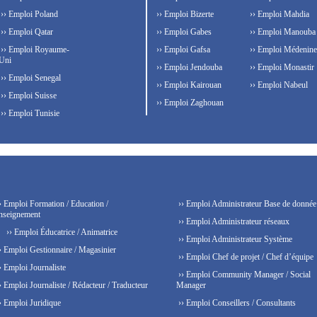
›› Emploi Poland
›› Emploi Bizerte
›› Emploi Mahdia
›› Emploi Qatar
›› Emploi Gabes
›› Emploi Manouba
›› Emploi Royaume-
›› Emploi Gafsa
›› Emploi Médenine
Uni
›› Emploi Jendouba
›› Emploi Monastir
›› Emploi Senegal
›› Emploi Kairouan
›› Emploi Nabeul
›› Emploi Suisse
›› Emploi Zaghouan
›› Emploi Tunisie
› Emploi Formation / Education /
›› Emploi Administrateur Base de donnée
nseignement
›› Emploi Administrateur réseaux
›› Emploi Éducatrice / Animatrice
›› Emploi Administrateur Système
› Emploi Gestionnaire / Magasinier
›› Emploi Chef de projet / Chef d’équipe
› Emploi Journaliste
›› Emploi Community Manager / Social
› Emploi Journaliste / Rédacteur / Traducteur
Manager
› Emploi Juridique
›› Emploi Conseillers / Consultants