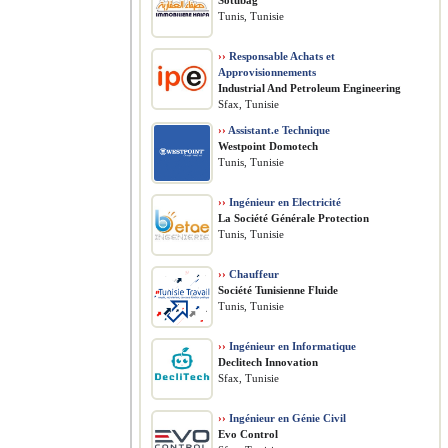
Sotubag
Tunis, Tunisie
››
Responsable Achats et
Approvisionnements
​Industrial And Petroleum Engineering
Sfax, Tunisie
››
Assistant.e Technique
Westpoint Domotech
Tunis, Tunisie
››
Ingénieur en Electricité
La Société Générale Protection
Tunis, Tunisie
››
Chauffeur
Société Tunisienne Fluide
Tunis, Tunisie
››
Ingénieur en Informatique
Declitech Innovation
Sfax, Tunisie
››
Ingénieur en Génie Civil
Evo Control