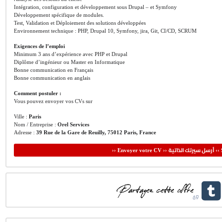
Intégration, configuration et développement sous Drupal – et Symfony
Développement spécifique de modules.
Test, Validation et Déploiement des solutions développées
Environnement technique : PHP, Drupal 10, Symfony, jira, Git, CI/CD, SCRUM
Exigences de l’emploi
Minimum 3 ans d’expérience avec PHP et Drupal
Diplôme d’ingénieur ou Master en Informatique
Bonne communication en Français
Bonne communication en anglais
Comment postuler :
Vous pouvez envoyer vos CVs sur
Ville :
Paris
Nom / Entreprise :
Orel Services
Adresse :
39 Rue de la Gare de Reuilly, 75012 Paris, France
أرسل سيرتك الذاتية
›› Envoyer votre CV ››
‹‹ 