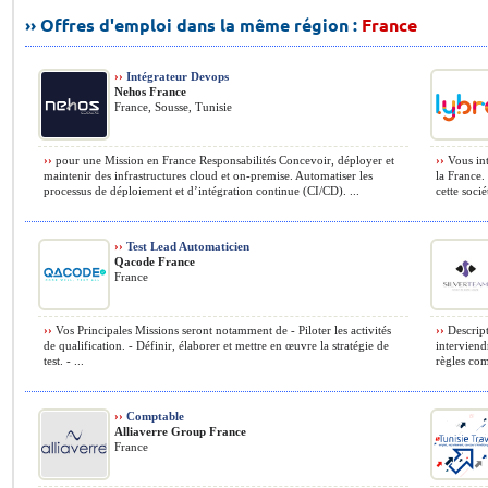
›› Offres d'emploi dans la même région :
France
››
Intégrateur Devops
Nehos France
France, Sousse, Tunisie
››
pour une Mission en France Responsabilités Concevoir, déployer et
››
Vous int
maintenir des infrastructures cloud et on-premise. Automatiser les
la France. 
processus de déploiement et d’intégration continue (CI/CD). ...
cette sociét
››
Test Lead Automaticien
Qacode France
France
››
Vos Principales Missions seront notamment de - Piloter les activités
››
Descript
de qualification. - Définir, élaborer et mettre en œuvre la stratégie de
interviend
test. - ...
règles com
››
Comptable
Alliaverre Group France
France