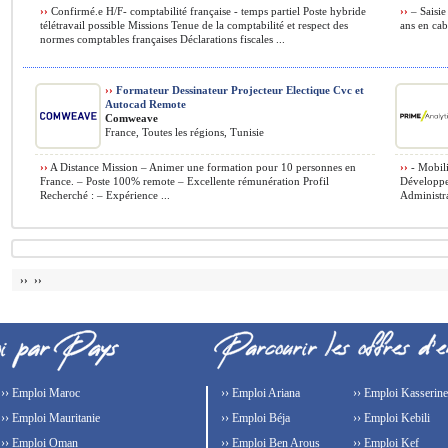
››
Confirmé.e H/F- comptabilité française - temps partiel Poste hybride
››
– Saisie
télétravail possible Missions Tenue de la comptabilité et respect des
ans en cab
normes comptables françaises Déclarations fiscales ...
››
Formateur Dessinateur Projecteur Electique Cvc et
Autocad Remote
Comweave
France, Toutes les régions, Tunisie
››
A Distance Mission – Animer une formation pour 10 personnes en
››
- Mobili
France. – Poste 100% remote – Excellente rémunération Profil
Développe
Recherché : – Expérience ...
Administra
›› ››
›› Emploi Maroc
›› Emploi Ariana
›› Emploi Kasserine
›› Emploi Mauritanie
›› Emploi Béja
›› Emploi Kebili
›› Emploi Oman
›› Emploi Ben Arous
›› Emploi Kef