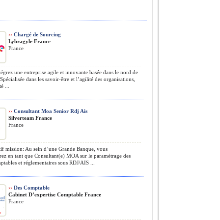
››
Chargé de Sourcing
Lybragyle France
France
égrez une entreprise agile et innovante basée dans le nord de
Spécialisée dans les savoir-être et l’agilité des organisations,
é ...
››
Consultant Moa Senior Rdj Ais
Silverteam France
France
if mission: Au sein d’une Grande Banque, vous
rez en tant que Consultant(e) MOA sur le paramétrage des
ptables et réglementaires sous RDJ/AIS ...
››
Des Comptable
Cabinet D’expertise Comptable France
France