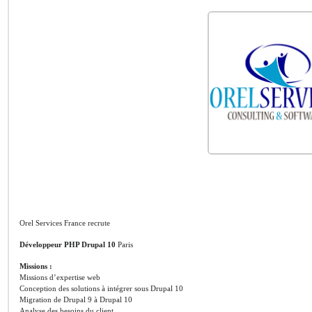
Orel Services France recrute
Développeur PHP Drupal 10
Paris
Missions :
Missions d’expertise web
Conception des solutions à intégrer sous Drupal 10
Migration de Drupal 9 à Drupal 10
Analyse des besoins du client.