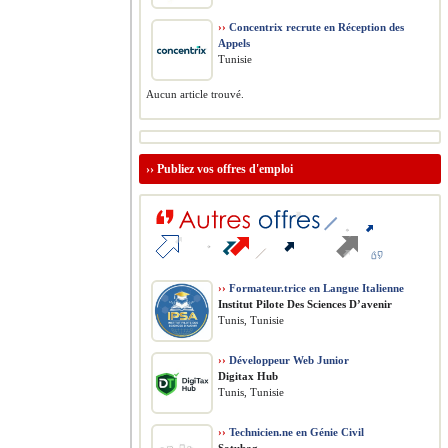
››
Concentrix recrute en Réception des
Appels
Tunisie
Aucun article trouvé.
››
Publiez vos offres d'emploi
››
Formateur.trice en Langue Italienne
Institut Pilote Des Sciences D’avenir
Tunis, Tunisie
››
Développeur Web Junior
Digitax Hub
Tunis, Tunisie
››
Technicien.ne en Génie Civil