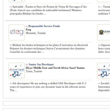
››
Spécialité : Études et Suivi de Projets de Voirie & Ouvrages d’Art
››
– Tunisi
(Poste réservé aux candidats de nationalité tunisienne) Missions
environnem
principales Réaliser les études ...
maîtrisez S
››
Responsable Service Etude
Eteg
Monastir, Tunisie
››
Réaliser les études techniques et les plans d’exécution en électricité
››
Opportun
Préparer les dossiers techniques Suivre l’avancement des chantiers
leurs conn
Contrôler la conformité des ...
défis. Auc
››
Junior Sas Developer
Diyar Middle East and North Africa Suarl Tunisia
Tunis, Tunisie
››
Job description We are seeking a skilled SAS Developer with 0–2
››
Société 
years of experience to join our dynamic team in the telecom sector.
Internati
The ...
dispositif