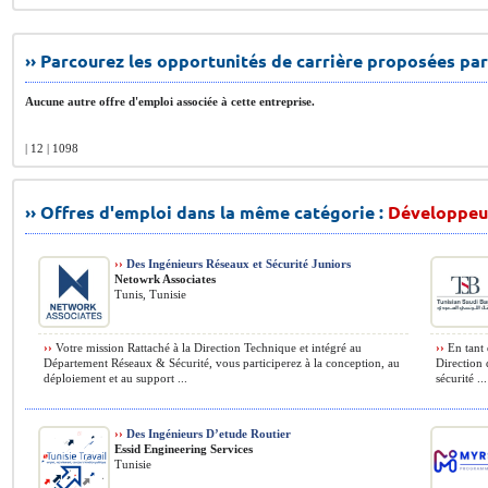
›› Parcourez les opportunités de carrière proposées par
Aucune autre offre d'emploi associée à cette entreprise.
| 12 | 1098
›› Offres d'emploi dans la même catégorie :
Développeur
››
Des Ingénieurs Réseaux et Sécurité Juniors
Netowrk Associates
Tunis, Tunisie
››
Votre mission Rattaché à la Direction Technique et intégré au
››
En tant 
Département Réseaux & Sécurité, vous participerez à la conception, au
Direction 
déploiement et au support ...
sécurité ...
››
Des Ingénieurs D’etude Routier
Essid Engineering Services
Tunisie