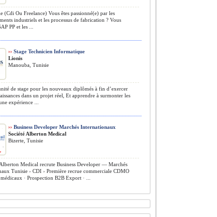
e (Cdi Ou Freelance) Vous êtes passionné(e) par les
ents industriels et les processus de fabrication ? Vous
AP PP et les ...
››
Stage Technicien Informatique
Lionis
Manouba, Tunisie
ité de stage pour les nouveaux diplômés à fin d’exercer
aissances dans un projet réel, Et apprendre à surmonter les
une expérience ...
››
Business Developer Marchés Internationaux
Société Alberton Medical
Bizerte, Tunisie
Alberton Medical recrute Business Developer — Marchés
onaux Tunisie › CDI › Première recrue commerciale CDMO
s médicaux · Prospection B2B Export · ...