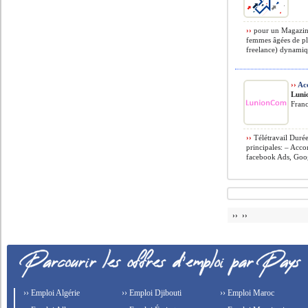
››
pour un Magazine
femmes âgées de plu
freelance) dynamiq
››
Acc
Luni
Franc
››
Télétravail Durée
principales: – Acc
facebook Ads, Goog
›› ››
›› Emploi Algérie
›› Emploi Djibouti
›› Emploi Maroc