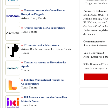
– La gestion des dema
››
Transcom recrute des Conseillers en
Périmètre technique 
Réception d’Appels
Shell, XML, JSON – C
Ariana, Tunis, Tunisie
Jenkins, svn, git, JIR
PL/SQL ou java ou C 
Grafana – Confirmé –
››
Armatis recrute des Collaborateurs
De formation supérieu
Tunis, Tunisie
de demain.
Comment postuler :
››
TP recrute des Collaborateurs
Si vous êtes intéressé
Ariana, Ben Arous, Toutes les régions, Tunis,
Tunisie
Ville :
Charguia 2
Nom / Entreprise :
S
››
Concentrix recrute en Réception des
SOBEK est une ESN qui 
Appels
Un acteur européen ma
Tunisie
››
Industrie Multinational recrute des
Collaborateurs
Tunis, Tunisie
››
IKI Assurance recrute des Conseillers
Mutuelle Santé
Tunis, Tunisie