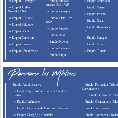
›› Emploi Allemagne
›› Emploi Émirats
›› Emploi Mauritanie
Arabes Unis UAE
›› Emploi Arabie
›› Emploi Oman
Saoudite KSA
›› Emploi Espagne
›› Emploi Poland
›› Emploi Australie
›› Emploi États-Unis
›› Emploi Qatar
USA
›› Emploi Belgique
›› Emploi Royaume-
›› Emploi France
›› Emploi Bénin
Uni
›› Emploi Italie
›› Emploi Cameroun
›› Emploi Senegal
›› Emploi Kuwait
›› Emploi Canada
›› Emploi Suisse
›› Emploi Lebanon
›› Emploi Côte d'Ivoire
›› Emploi Tunisie
›› Emploi Libye
›› Emploi Administrative
›› Emploi Formation / Educat
Enseignement
›› Emploi Agent Administrative / Agent de
Bureau
›› Emploi Éducatrice / An
›› Emploi Archiviste
›› Emploi Gestionnaire / Ma
›› Emploi Assistante de Direction / Secrétaire
›› Emploi Journaliste
›› Emploi Chargé(e)s Clientèles
›› Emploi Journaliste / Rédac