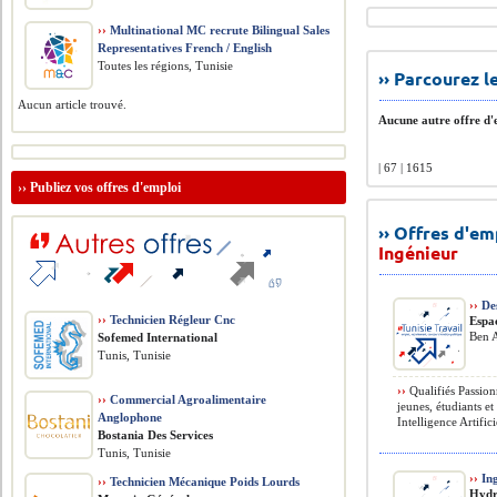
››
Multinational MC recrute Bilingual Sales
Representatives French / English
Toutes les régions, Tunisie
›› Parcourez 
Aucun article trouvé.
Aucune autre offre d'e
| 67 | 1615
››
Publiez vos offres d'emploi
›› Offres d'e
Ingénieur
››
De
››
Technicien Régleur Cnc
Espa
Ben A
Sofemed International
Tunis, Tunisie
››
Qualifiés Passion
››
Commercial Agroalimentaire
jeunes, étudiants e
Anglophone
Intelligence Artifici
Bostania Des Services
Tunis, Tunisie
››
Ing
››
Technicien Mécanique Poids Lourds
Hydr