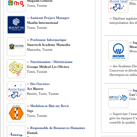
Magasin Général
Béja,
Tunis, Tunisie
››
Assistant Project Manager
››
Diplôme ingénieur
Manfin International
interprétation des 
Tunis, Tunisie
››
Professeur Informatique
››
Ing
Smartech Academy Manouba
Mose
Manouba, Tunisie
Monas
››
Nutritionniste / Diététicienne
››
des Systèmes Ele
Groupe Médical Les Oliviers
Concevoir et dével
Tunis, Tunisie
électriques en utilis
››
Des Ouvriers
Act Bizerte
››
Ing
Bizerte, Tunis, Tunisie
Lux’
Côte 
››
Modeleur.se Bim sur Revit
Stge
››
Superviser l’ense
Tunis, Tunisie
gère les équipes d’a
contrôle la qualité, 
››
Responsable de Ressources Humaines
Damak