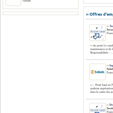
Tunisie
›› Offres d'e
››
Tec
Soca
Fran
››
du poste Le candid
maintenance et de l
Responsabilités: - ..
››
Ing
Sobe
Fran
››
– Poste basé en F
maîtrise impérative
dans le cadre des act
››
Des
Socié
Fran