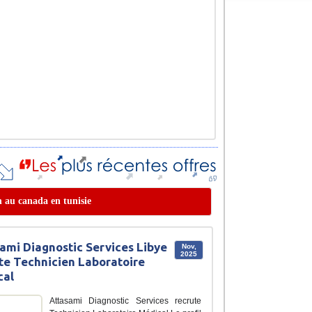
n au canada en tunisie
ami Diagnostic Services Libye
Nov,
2025
te Technicien Laboratoire
cal
Attasami Diagnostic Services recrute