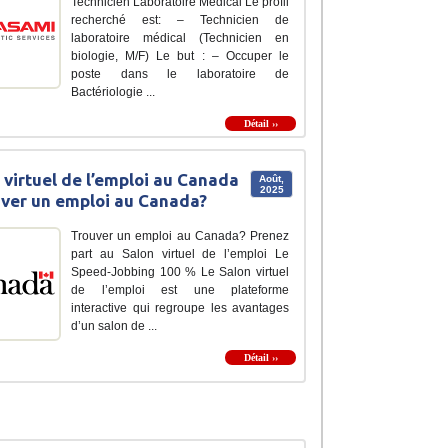
Technicien Laboratoire Médical Le profil
recherché est: – Technicien de
laboratoire médical (Technicien en
biologie, M/F) Le but : – Occuper le
poste dans le laboratoire de
Bactériologie ...
Détail ››
 virtuel de l’emploi au Canada
Août,
2025
uver un emploi au Canada?
Trouver un emploi au Canada? Prenez
part au Salon virtuel de l’emploi Le
Speed-Jobbing 100 % Le Salon virtuel
de l’emploi est une plateforme
interactive qui regroupe les avantages
d’un salon de ...
Détail ››