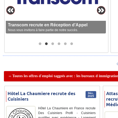
Transcom recrute en Réception d'Appel
Nous vous invitons à faire partie de notre succès.
›› Toutes les offres d'emploi taggeés avec : les bureaux d immigratio
Hôtel La Chaumiere recrute des
Attas
Déc,
2025
Cuisiniers
recru
Médi
Hôtel La Chaumiere en France recrute
Des Cuisiniers Profil - Cuisiniers
qualifier avec expérience - Logement