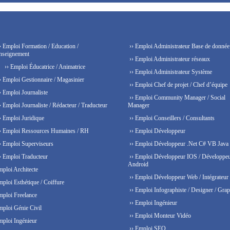
› Emploi Formation / Education /
›› Emploi Administrateur Base de donnée
nseignement
›› Emploi Administrateur réseaux
›› Emploi Éducatrice / Animatrice
›› Emploi Administrateur Système
› Emploi Gestionnaire / Magasinier
›› Emploi Chef de projet / Chef d’équipe
› Emploi Journaliste
›› Emploi Community Manager / Social
› Emploi Journaliste / Rédacteur / Traducteur
Manager
› Emploi Juridique
›› Emploi Conseillers / Consultants
› Emploi Ressources Humaines / RH
›› Emploi Développeur
› Emploi Superviseurs
›› Emploi Développeur .Net C# VB Java
› Emploi Traducteur
›› Emploi Développeur IOS / Développe
Android
mploi Architecte
›› Emploi Développeur Web / Intégrateur
mploi Esthétique / Coiffure
›› Emploi Infographiste / Designer / Grap
mploi Freelance
›› Emploi Ingénieur
mploi Génie Civil
›› Emploi Monteur Vidéo
mploi Ingénieur
›› Emploi SEO