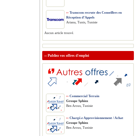
››
Transcom recrute des Conseillers en
Réception d’Appels
Ariana, Tunis, Tunisie
Aucun article trouvé.
››
Publiez vos offres d'emploi
››
Commercial Terrain
Groupe Sphinx
Ben Arous, Tunisie
››
Chargé.e Approvisionnement / Achat
Groupe Sphinx
Ben Arous, Tunisie