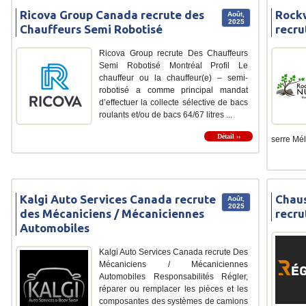
Ricova Group Canada recrute des
Rockw
Août,
2025
Chauffeurs Semi Robotisé
recru
Ricova Group recrute Des Chauffeurs
Semi Robotisé Montréal Profil Le
chauffeur ou la chauffeur(e) – semi-
robotisé a comme principal mandat
d’effectuer la collecte sélective de bacs
roulants et/ou de bacs 64/67 litres ...
Détail ››
serre Mél
Kalgi Auto Services Canada recrute
Chau
Août,
2025
des Mécaniciens / Mécaniciennes
recru
Automobiles
Kalgi Auto Services Canada recrute Des
Mécaniciens / Mécaniciennes
Automobiles Responsabilités Régler,
réparer ou remplacer les pièces et les
composantes des systèmes de camions