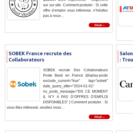
sur sur site. Comment postuler : Si cette
offre d’emploi vous intéresse, n’hésitez
pas à nous ...
Détail ››
SOBEK France recrute des
Salon
Collaborateurs
: Tro
SOBEK recrute Des Collaborateurs
Poste Basé en France [display-posts
exclude_current="true" tag="sobek"
date_query_after="2024-01-01"
no_posts_message="EN CE MOMENT
IL N’Y A PAS D’OFFRES D’EMPLOI
DISPONIBLES" ] Comment postuler : Si
vous êtes intéressé, veuillez nous ...
Détail ››