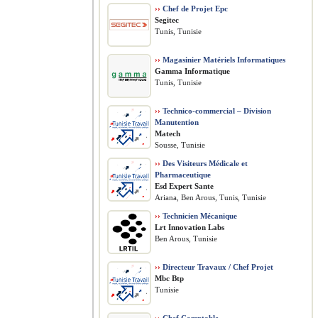
››
Chef de Projet Epc
Segitec
Tunis, Tunisie
››
Magasinier Matériels Informatiques
Gamma Informatique
Tunis, Tunisie
››
Technico-commercial – Division
Manutention
Matech
Sousse, Tunisie
››
Des Visiteurs Médicale et
Pharmaceutique
Esd Expert Sante
Ariana, Ben Arous, Tunis, Tunisie
››
Technicien Mécanique
Lrt Innovation Labs
Ben Arous, Tunisie
››
Directeur Travaux / Chef Projet
Mbc Btp
Tunisie