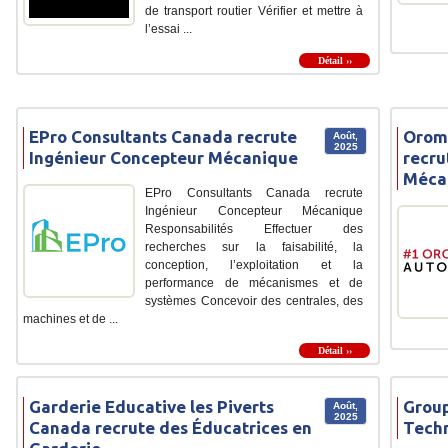
de transport routier Vérifier et mettre à
l’essai ...
Détail ››
EPro Consultants Canada recrute
Orom
Août,
2025
Ingénieur Concepteur Mécanique
recru
Méca
EPro Consultants Canada recrute
Ingénieur Concepteur Mécanique
Responsabilités Effectuer des
recherches sur la faisabilité, la
conception, l’exploitation et la
performance de mécanismes et de
systèmes Concevoir des centrales, des
machines et de ...
Détail ››
Garderie Educative les Piverts
Group
Août,
2025
Canada recrute des Éducatrices en
Techn