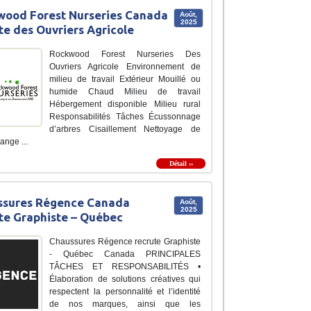
ood Forest Nurseries Canada
Août,
2025
te des Ouvriers Agricole
Rockwood Forest Nurseries Des
Ouvriers Agricole Environnement de
milieu de travail Extérieur Mouillé ou
humide Chaud Milieu de travail
Hébergement disponible Milieu rural
Responsabilités Tâches Écussonnage
d’arbres Cisaillement Nettoyage de
ange ...
Détail ››
ssures Régence Canada
Août,
2025
te Graphiste – Québec
Chaussures Régence recrute Graphiste
- Québec Canada PRINCIPALES
TÂCHES ET RESPONSABILITÉS •
Élaboration de solutions créatives qui
respectent la personnalité et l’identité
de nos marques, ainsi que les