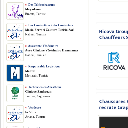
››
Des Téléopérateurs
Mayadcom
Bizerte, Tunisie
››
Des Couturières / des Couturiers
Mario Ferrari Couture Tunisia Sarl
Ricova Grou
Nabeul, Tunisie
Chauffeurs 
››
Assistante Vétérinaire
Aura Clinique Vétérinaire Hammamet
Nabeul, Tunisie
››
Responsable Logistique
Maltex
Monastir, Tunisie
››
Technicien en Anesthésie
Clinique Zaghouan
Tunisie, Zaghouan
Chaussures
recrute Gra
››
Vendeuse
Ia Store
Ariana, Tunisie