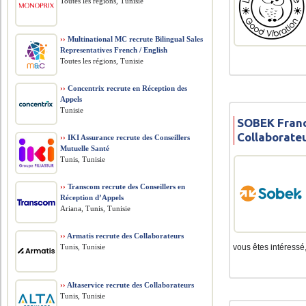
Toutes les régions, Tunisie
››
Multinational MC recrute Bilingual Sales
Representatives French / English
Toutes les régions, Tunisie
››
Concentrix recrute en Réception des
Appels
Tunisie
SOBEK Franc
Collaborate
››
IKI Assurance recrute des Conseillers
Mutuelle Santé
Tunis, Tunisie
››
Transcom recrute des Conseillers en
Réception d’Appels
Ariana, Tunis, Tunisie
››
Armatis recrute des Collaborateurs
Tunis, Tunisie
vous êtes intéressé,
››
Altaservice recrute des Collaborateurs
Tunis, Tunisie