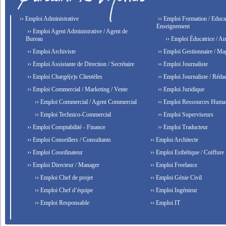
›› Emploi Administrative
›› Emploi Formation / Educat
Enseignement
›› Emploi Agent Administrative / Agent de
Bureau
›› Emploi Éducatrice / An
›› Emploi Archiviste
›› Emploi Gestionnaire / Ma
›› Emploi Assistante de Direction / Secrétaire
›› Emploi Journaliste
›› Emploi Chargé(e)s Clientèles
›› Emploi Journaliste / Rédac
›› Emploi Commercial / Marketing / Vente
›› Emploi Juridique
›› Emploi Commercial / Agent Commercial
›› Emploi Ressources Huma
›› Emploi Technico-Commercial
›› Emploi Superviseurs
›› Emploi Comptabilité - Finance
›› Emploi Traducteur
›› Emploi Conseillers / Consultants
›› Emploi Architecte
›› Emploi Coordinateur
›› Emploi Esthétique / Coiffure
›› Emploi Directeur / Manager
›› Emploi Freelance
›› Emploi Chef de projet
›› Emploi Génie Civil
›› Emploi Chef d’équipe
›› Emploi Ingénieur
›› Emploi Responsable
›› Emploi IT