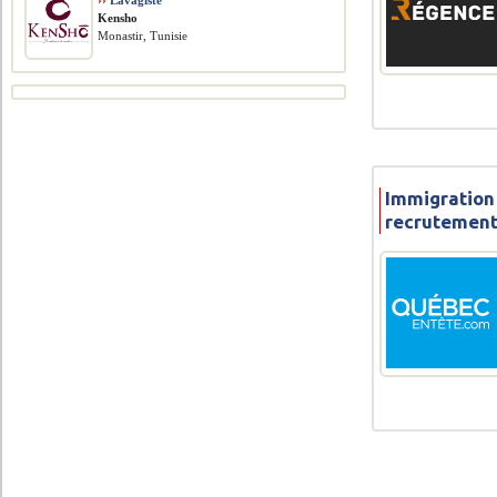
››
Lavagiste
Kensho
Monastir, Tunisie
Immigration 
recrutement