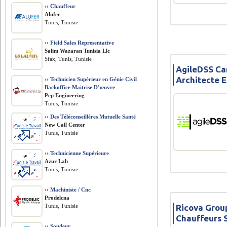
››
Chauffeur
Alufer
Tunis, Tunisie
››
Field Sales Representative
Salim Wazaran Tunisia Llc
Sfax, Tunis, Tunisie
AgileDSS Ca
Architecte 
››
Technicien Supérieur en Génie Civil
Backoffice Maitrise D’œuvre
Pep Engineering
Tunis, Tunisie
››
Des Téléconseillères Mutuelle Santé
New Call Center
Tunis, Tunisie
››
Technicienne Supérieure
Azur Lab
Tunis, Tunisie
››
Machiniste / Cnc
Prodelcna
Ricova Grou
Tunis, Tunisie
Chauffeurs 
››
Soudeur