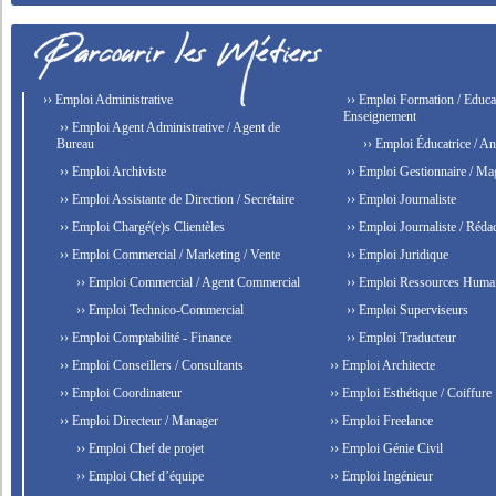
›› Emploi Administrative
›› Emploi Formation / Educat
Enseignement
›› Emploi Agent Administrative / Agent de
Bureau
›› Emploi Éducatrice / An
›› Emploi Archiviste
›› Emploi Gestionnaire / Ma
›› Emploi Assistante de Direction / Secrétaire
›› Emploi Journaliste
›› Emploi Chargé(e)s Clientèles
›› Emploi Journaliste / Rédac
›› Emploi Commercial / Marketing / Vente
›› Emploi Juridique
›› Emploi Commercial / Agent Commercial
›› Emploi Ressources Huma
›› Emploi Technico-Commercial
›› Emploi Superviseurs
›› Emploi Comptabilité - Finance
›› Emploi Traducteur
›› Emploi Conseillers / Consultants
›› Emploi Architecte
›› Emploi Coordinateur
›› Emploi Esthétique / Coiffure
›› Emploi Directeur / Manager
›› Emploi Freelance
›› Emploi Chef de projet
›› Emploi Génie Civil
›› Emploi Chef d’équipe
›› Emploi Ingénieur