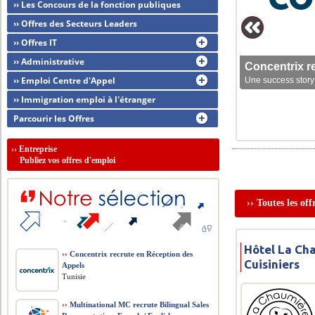
›› Les Concours de la fonction publiques
›› Offres des Secteurs Leaders
›› Offres IT
›› Administrative
Concentrix r
›› Emploi Centre d'Appel
Une success story 
›› Immigration emploi à l'étranger
Parcourir les Offres
››
Entreprise
Publiez vos offres d'emploi
›› Toutes les of
Hôtel La Ch
››
Concentrix recrute en Réception des
Cuisiniers
Appels
Tunisie
››
Multinational MC recrute Bilingual Sales