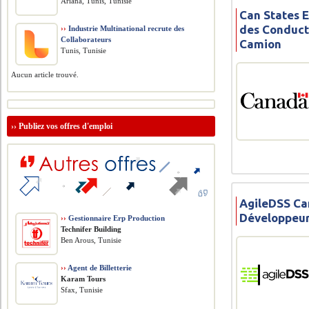
Ariana, Tunis, Tunisie
Can States 
des Conduct
››
Industrie Multinational recrute des
Collaborateurs
Camion
Tunis, Tunisie
Aucun article trouvé.
››
Publiez vos offres d'emploi
AgileDSS Ca
Développeur
››
Gestionnaire Erp Production
Technifer Building
Ben Arous, Tunisie
››
Agent de Billetterie
Karam Tours
Sfax, Tunisie