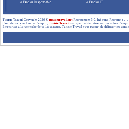
›› Emploi Responsable
›› Emploi IT
Tunisie Travail Copyright 2026 ©
tunisietravail.net
Recrutement 3.0, Inbound Recruiting .- .-.. --- 
Candidats a la recherche d'emploi,
Tunisie Travail
vous permet de retrouver des offres d'emploi 
Entreprises a la recherche de collaborateurs, Tunisie Travail vous permet de diffuser vos annon