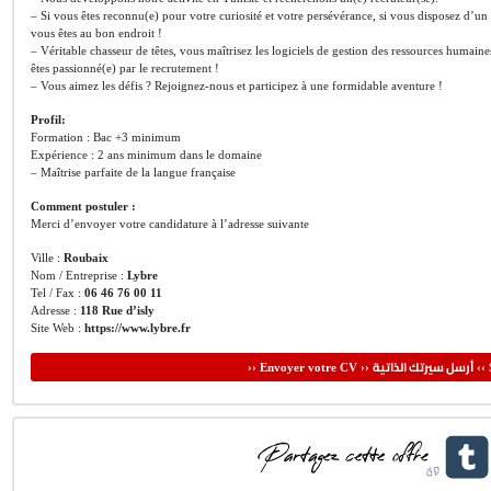
– Si vous êtes reconnu(e) pour votre curiosité et votre persévérance, si vous disposez d’un 
vous êtes au bon endroit !
– Véritable chasseur de têtes, vous maîtrisez les logiciels de gestion des ressources humai
êtes passionné(e) par le recrutement !
– Vous aimez les défis ? Rejoignez-nous et participez à une formidable aventure !
Profil:
Formation : Bac +3 minimum
Expérience : 2 ans minimum dans le domaine
– Maîtrise parfaite de la langue française
Comment postuler :
Merci d’envoyer votre candidature à l’adresse suivante
Ville :
Roubaix
Nom / Entreprise :
Lybre
Tel / Fax :
06 46 76 00 11
Adresse :
118 Rue d’isly
Site Web :
https://www.lybre.fr
أرسل سيرتك الذاتية
›› Envoyer votre CV ››
‹‹ 