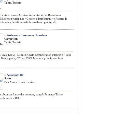
Tunis, Tunisie
Tunisie recrute Assistant Administratif et Ressources
issions principales • Gestion administrative o Assurer la
otidienne des tâches administratives : gestion du ...
››
Assistant.e Ressources Humaines
Clevertech
Tunis, Tunisie
 Tunis, Lac 2 • Début : ASAP, Rémunération attractive • Type
 Temps plein, CDI ou CIVP Missions principales Sous ...
››
Assistante Rh
Socer
Ben Arous, Tunis, Tunisie
s absences Saisie des contrats, congés Pointage Tâche
e de service RH ...