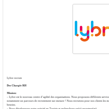
Lybre recrute
Des Chargée RH
Mission:
– Lybre est le nouveau centre d’agilité des organisations. Nous proposons différents servic
notamment un parcours de recrutement sur-mesure ! Nous recrutons pour nos clients les meil
besoins.
– Nous développons notre activité en Tunisie et recherchons un(e) recruteur(se).