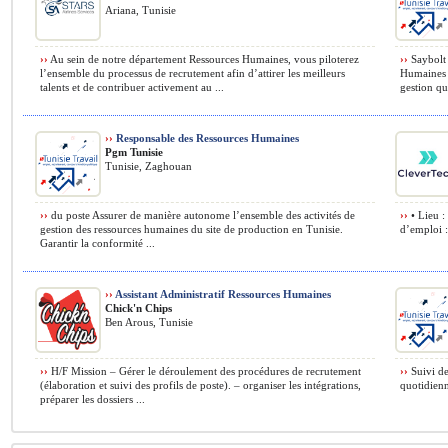
Ariana, Tunisie
››
Au sein de notre département Ressources Humaines, vous piloterez
››
Saybolt 
l’ensemble du processus de recrutement afin d’attirer les meilleurs
Humaines M
talents et de contribuer activement au ...
gestion qu
››
Responsable des Ressources Humaines
Pgm Tunisie
Tunisie, Zaghouan
››
du poste Assurer de manière autonome l’ensemble des activités de
››
• Lieu :
gestion des ressources humaines du site de production en Tunisie.
d’emploi :
Garantir la conformité ...
››
Assistant Administratif Ressources Humaines
Chick'n Chips
Ben Arous, Tunisie
››
H/F Mission – Gérer le déroulement des procédures de recrutement
››
Suivi de
(élaboration et suivi des profils de poste). – organiser les intégrations,
quotidienn
préparer les dossiers ...