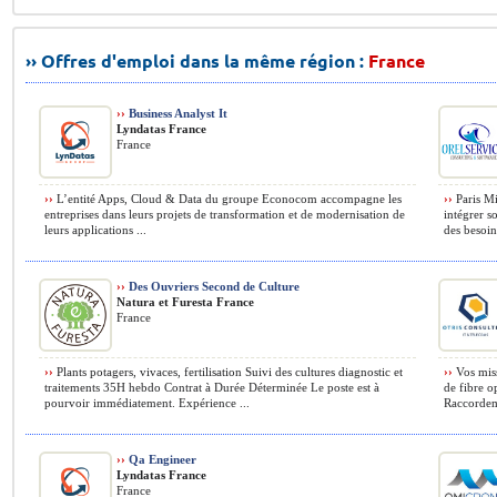
›› Offres d'emploi dans la même région :
France
››
Business Analyst It
Lyndatas France
France
››
L’entité Apps, Cloud & Data du groupe Econocom accompagne les
››
Paris Mi
entreprises dans leurs projets de transformation et de modernisation de
intégrer 
leurs applications ...
des besoins
››
Des Ouvriers Second de Culture
Natura et Furesta France
France
››
Plants potagers, vivaces, fertilisation Suivi des cultures diagnostic et
››
Vos miss
traitements 35H hebdo Contrat à Durée Déterminée Le poste est à
de fibre o
pourvoir immédiatement. Expérience ...
Raccordem
››
Qa Engineer
Lyndatas France
France