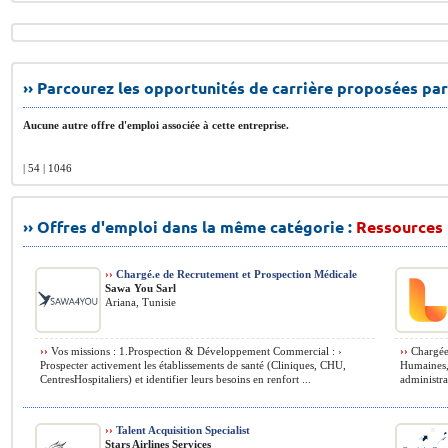
›› Parcourez les opportunités de carrière proposées par
Aucune autre offre d'emploi associée à cette entreprise.
| 54 | 1046
›› Offres d'emploi dans la même catégorie :
Ressources
››
Chargé.e de Recrutement et Prospection Médicale
Sawa You Sarl
Ariana, Tunisie
››
Vos missions : 1.Prospection & Développement Commercial : ›
››
Chargée 
Prospecter activement les établissements de santé (Cliniques, CHU,
Humaines, 
CentresHospitaliers) et identifier leurs besoins en renfort ...
administra
››
Talent Acquisition Specialist
Stars Airlines Services