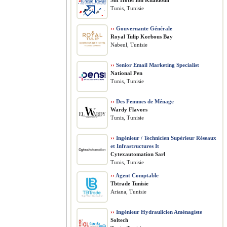
Sht Hôtel Ibn Khaldoun
Tunis, Tunisie
››
Gouvernante Générale
Royal Tulip Korbous Bay
Nabeul, Tunisie
››
Senior Email Marketing Specialist
National Pen
Tunis, Tunisie
››
Des Femmes de Ménage
Wardy Flavors
Tunis, Tunisie
››
Ingénieur / Technicien Supérieur Réseaux
et Infrastructures It
Cytexautomation Sarl
Tunis, Tunisie
››
Agent Comptable
Tbtrade Tunisie
Ariana, Tunisie
››
Ingénieur Hydraulicien Aménagiste
Soltech