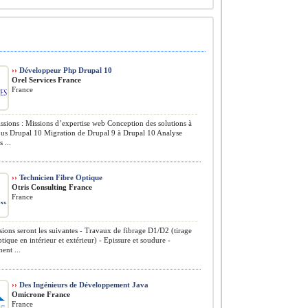
››
Développeur Php Drupal 10
Orel Services France
France
ssions : Missions d’expertise web Conception des solutions à
sous Drupal 10 Migration de Drupal 9 à Drupal 10 Analyse
 ...
››
Technicien Fibre Optique
Otris Consulting France
France
ions seront les suivantes - Travaux de fibrage D1/D2 (tirage
ptique en intérieur et extérieur) - Epissure et soudure -
ent ...
››
Des Ingénieurs de Développement Java
Omicrone France
France