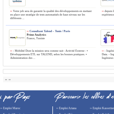
››
Votre job sera de garantir la qualité des développements en mettant
››
depuis l
en place une stratégie de tests automatisés de haut niveau sur les
expérience
différents ...
››
Consultant Talend – Tunis / Paris
Prime Analytics
France, Tunisie
››
- Mobilité Dont la mission sera comme suit : Activité Externe : •
››
- Ingéni
Développements ETL sur TALEND, selon les bonnes pratiques. •
Data. - In
Administration des ...
Ingénieur.e
›› ››
›› Emploi Maroc
›› Emploi Ariana
›› Emploi Kasserine