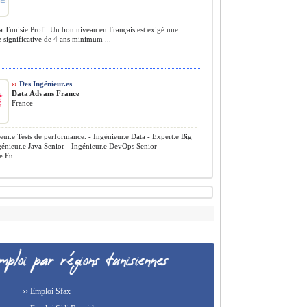
a Tunisie Profil Un bon niveau en Français est exigé une
 significative de 4 ans minimum ...
››
Des Ingénieur.es
Data Advans France
France
eur.e Tests de performance. - Ingénieur.e Data - Expert.e Big
génieur.e Java Senior - Ingénieur.e DevOps Senior -
 Full ...
›› Emploi Sfax