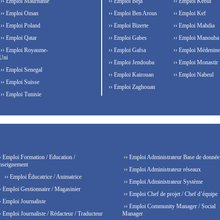
›› Emploi Mauritanie
›› Emploi Béja
›› Emploi Kebili
›› Emploi Oman
›› Emploi Ben Arous
›› Emploi Kef
›› Emploi Poland
›› Emploi Bizerte
›› Emploi Mahdia
›› Emploi Qatar
›› Emploi Gabes
›› Emploi Manouba
›› Emploi Royaume-
›› Emploi Gafsa
›› Emploi Médenine
Uni
›› Emploi Jendouba
›› Emploi Monastir
›› Emploi Senegal
›› Emploi Kairouan
›› Emploi Nabeul
›› Emploi Suisse
›› Emploi Zaghouan
›› Emploi Tunisie
› Emploi Formation / Education /
›› Emploi Administrateur Base de donnée
nseignement
›› Emploi Administrateur réseaux
›› Emploi Éducatrice / Animatrice
›› Emploi Administrateur Système
› Emploi Gestionnaire / Magasinier
›› Emploi Chef de projet / Chef d’équipe
› Emploi Journaliste
›› Emploi Community Manager / Social
› Emploi Journaliste / Rédacteur / Traducteur
Manager