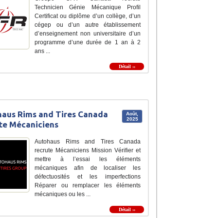
Technicien Génie Mécanique Profil
Certificat ou diplôme d’un collège, d’un
cégep ou d’un autre établissement
d’enseignement non universitaire d’un
programme d’une durée de 1 an à 2
ans ...
Détail ››
aus Rims and Tires Canada
Août,
2025
te Mécaniciens
Autohaus Rims and Tires Canada
recrute Mécaniciens Mission Vérifier et
mettre à l’essai les éléments
mécaniques afin de localiser les
défectuosités et les imperfections
Réparer ou remplacer les éléments
mécaniques ou les ...
Détail ››