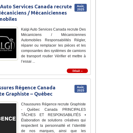
 Auto Services Canada recrute
Août,
2025
écaniciens / Mécaniciennes
mobiles
Kalgi Auto Services Canada recrute Des
Mécaniciens / Mécaniciennes
Automobiles Responsabilités Régler,
réparer ou remplacer les pièces et les
composantes des systèmes de camions
de transport routier Vérifier et mettre à
l’essai ...
Détail ››
ssures Régence Canada
Août,
2025
te Graphiste – Québec
Chaussures Régence recrute Graphiste
- Québec Canada PRINCIPALES
TÂCHES ET RESPONSABILITÉS •
Élaboration de solutions créatives qui
respectent la personnalité et l’identité
de nos marques, ainsi que les