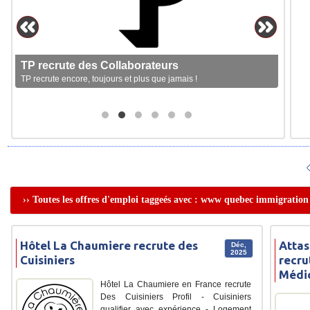
TP recrute des Collaborateurs
TP recrute encore, toujours et plus que jamais !
›› Toutes les offres d'emploi taggeés avec : www quebec immigration
Hôtel La Chaumiere recrute des
Attas
Déc,
2025
Cuisiniers
recru
Médi
Hôtel La Chaumiere en France recrute
Des Cuisiniers Profil - Cuisiniers
qualifier avec expérience - Logement