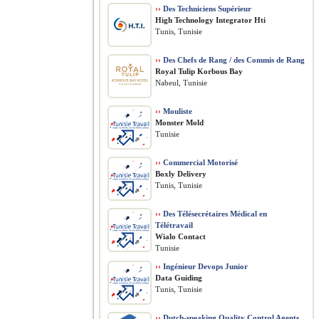
››
Des Techniciens Supérieur
High Technology Integrator Hti
Tunis, Tunisie
››
Des Chefs de Rang / des Commis de Rang
Royal Tulip Korbous Bay
Nabeul, Tunisie
››
Mouliste
Monster Mold
Tunisie
››
Commercial Motorisé
Boxly Delivery
Tunis, Tunisie
››
Des Télésecrétaires Médical en
Télétravail
Wialo Contact
Tunisie
››
Ingénieur Devops Junior
Data Guiding
Tunis, Tunisie
››
Dutch-speaking Quality Control Agents