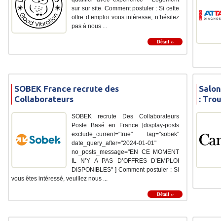
sur sur site. Comment postuler : Si cette
offre d’emploi vous intéresse, n’hésitez
pas à nous ...
Détail ››
SOBEK France recrute des
Salon
Collaborateurs
: Tro
SOBEK recrute Des Collaborateurs
Poste Basé en France [display-posts
exclude_current="true" tag="sobek"
date_query_after="2024-01-01"
no_posts_message="EN CE MOMENT
IL N’Y A PAS D’OFFRES D’EMPLOI
DISPONIBLES" ] Comment postuler : Si
vous êtes intéressé, veuillez nous ...
Détail ››