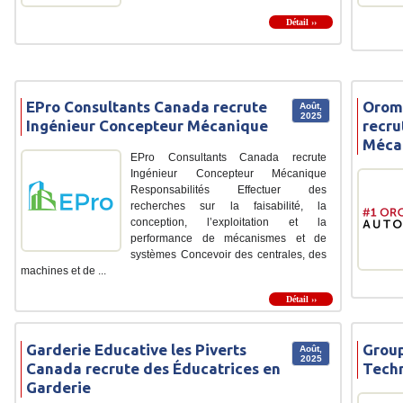
Détail ››
EPro Consultants Canada recrute
Orom
Août,
2025
Ingénieur Concepteur Mécanique
recru
Méca
EPro Consultants Canada recrute
Ingénieur Concepteur Mécanique
Responsabilités Effectuer des
recherches sur la faisabilité, la
conception, l’exploitation et la
performance de mécanismes et de
systèmes Concevoir des centrales, des
machines et de ...
Détail ››
Garderie Educative les Piverts
Group
Août,
2025
Canada recrute des Éducatrices en
Techn
Garderie