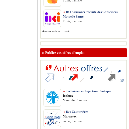
Tunis, Tunisie
››
IKI Assurance recrute des Conseillers
Mutuelle Santé
Tunis, Tunisie
Aucun article trouvé.
››
Publiez vos offres d'emploi
››
Technicien en Injection Plastique
Ipalpex
Manouba, Tunisie
››
Des Couturières
Marnatex
Gafsa, Tunisie