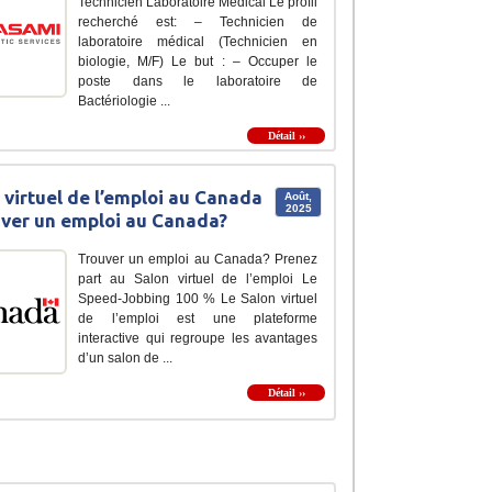
Technicien Laboratoire Médical Le profil
recherché est: – Technicien de
laboratoire médical (Technicien en
biologie, M/F) Le but : – Occuper le
poste dans le laboratoire de
Bactériologie ...
Détail ››
 virtuel de l’emploi au Canada
Août,
2025
uver un emploi au Canada?
Trouver un emploi au Canada? Prenez
part au Salon virtuel de l’emploi Le
Speed-Jobbing 100 % Le Salon virtuel
de l’emploi est une plateforme
interactive qui regroupe les avantages
d’un salon de ...
Détail ››