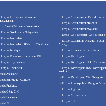
› Emploi Formation / Education /
›› Emploi Administrateur Base de donnée
nseignement
›› Emploi Administrateur réseaux
›› Emploi Éducatrice / Animatrice
›› Emploi Administrateur Système
› Emploi Gestionnaire / Magasinier
›› Emploi Chef de projet / Chef d’équipe
› Emploi Journaliste
›› Emploi Community Manager / Social
› Emploi Journaliste / Rédacteur / Traducteur
Manager
› Emploi Juridique
›› Emploi Conseillers / Consultants
› Emploi Ressources Humaines / RH
›› Emploi Développeur
› Emploi Superviseurs
›› Emploi Développeur .Net C# VB Java
› Emploi Traducteur
›› Emploi Développeur IOS / Développe
Android
mploi Architecte
›› Emploi Développeur Web / Intégrateur
mploi Esthétique / Coiffure
›› Emploi Infographiste / Designer / Grap
mploi Freelance
›› Emploi Ingénieur
mploi Génie Civil
›› Emploi Monteur Vidéo
mploi Ingénieur
›› Emploi SEO
mploi IT