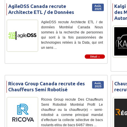
AgileDSS Canada recrute
Kalgi
Août,
2025
Architecte ETL / de Données
des M
Auto
AgileDSS recrute Architecte ETL / de
données Montréal Canada Nous
sommes à la recherche de personnes
qui sont à la fois passionnées de
technologies reliées à la Data, qui ont
un sens ...
Détail ››
Ricova Group Canada recrute des
Chau
Août,
2025
Chauffeurs Semi Robotisé
recru
Ricova Group recrute Des Chauffeurs
Semi Robotisé Montréal Profil Le
chauffeur ou la chauffeur(e) – semi-
robotisé a comme principal mandat
d’effectuer la collecte sélective de bacs
roulants et/ou de bacs 64/67 litres ...