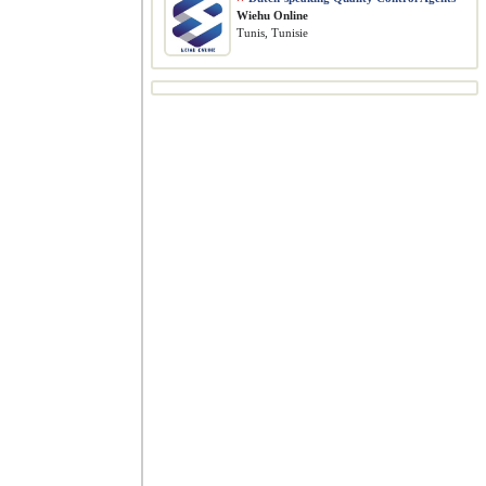
Wiehu Online
Tunis, Tunisie