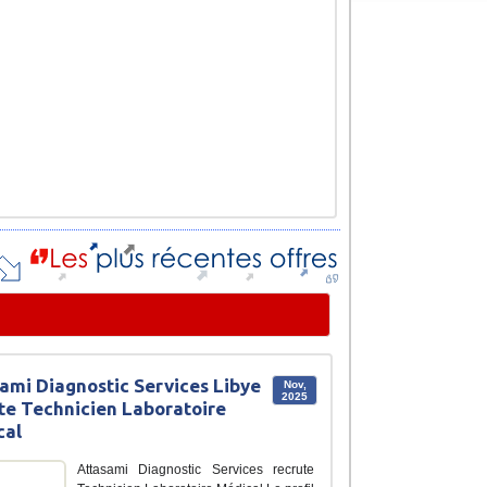
ami Diagnostic Services Libye
Nov,
2025
te Technicien Laboratoire
cal
Attasami Diagnostic Services recrute