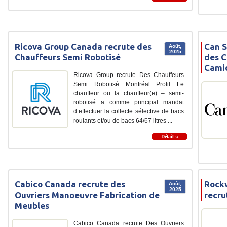
Ricova Group Canada recrute des
Can S
Août,
2025
Chauffeurs Semi Robotisé
des C
Cami
Ricova Group recrute Des Chauffeurs
Semi Robotisé Montréal Profil Le
chauffeur ou la chauffeur(e) – semi-
robotisé a comme principal mandat
d’effectuer la collecte sélective de bacs
roulants et/ou de bacs 64/67 litres ...
Détail ››
Cabico Canada recrute des
Rockw
Août,
2025
Ouvriers Manoeuvre Fabrication de
recru
Meubles
Cabico Canada recrute Des Ouvriers