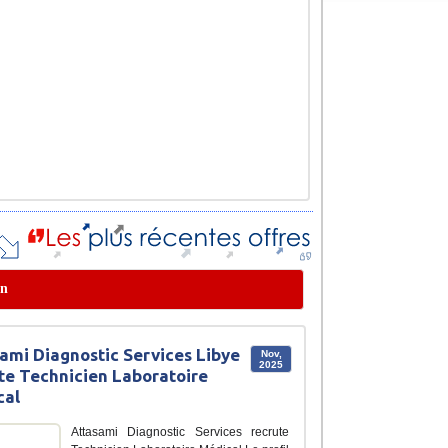
on
ami Diagnostic Services Libye
Nov,
2025
te Technicien Laboratoire
cal
Attasami Diagnostic Services recrute