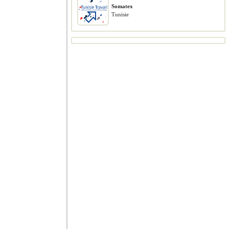
Somatex
Tunisie