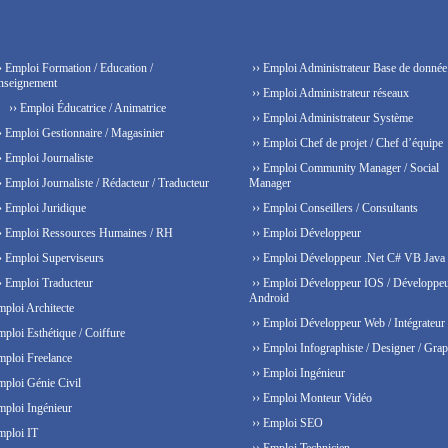
› Emploi Formation / Education /
›› Emploi Administrateur Base de donnée
nseignement
›› Emploi Administrateur réseaux
›› Emploi Éducatrice / Animatrice
›› Emploi Administrateur Système
› Emploi Gestionnaire / Magasinier
›› Emploi Chef de projet / Chef d’équipe
› Emploi Journaliste
›› Emploi Community Manager / Social
› Emploi Journaliste / Rédacteur / Traducteur
Manager
› Emploi Juridique
›› Emploi Conseillers / Consultants
› Emploi Ressources Humaines / RH
›› Emploi Développeur
› Emploi Superviseurs
›› Emploi Développeur .Net C# VB Java
› Emploi Traducteur
›› Emploi Développeur IOS / Développe
Android
mploi Architecte
›› Emploi Développeur Web / Intégrateur
mploi Esthétique / Coiffure
›› Emploi Infographiste / Designer / Grap
mploi Freelance
›› Emploi Ingénieur
mploi Génie Civil
›› Emploi Monteur Vidéo
mploi Ingénieur
›› Emploi SEO
mploi IT
›› Emploi Technicien