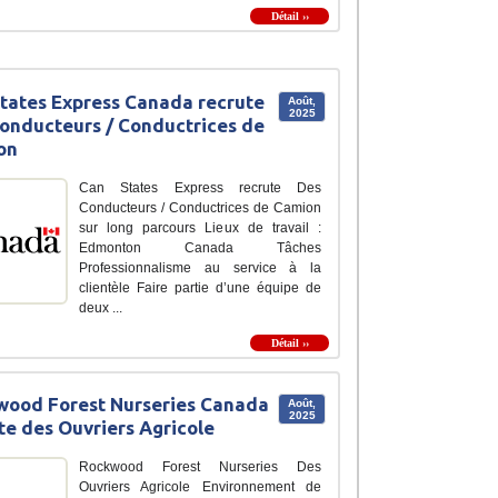
Détail ››
tates Express Canada recrute
Août,
2025
onducteurs / Conductrices de
on
Can States Express recrute Des
Conducteurs / Conductrices de Camion
sur long parcours Lieux de travail :
Edmonton Canada Tâches
Professionnalisme au service à la
clientèle Faire partie d’une équipe de
deux ...
Détail ››
ood Forest Nurseries Canada
Août,
2025
te des Ouvriers Agricole
Rockwood Forest Nurseries Des
Ouvriers Agricole Environnement de