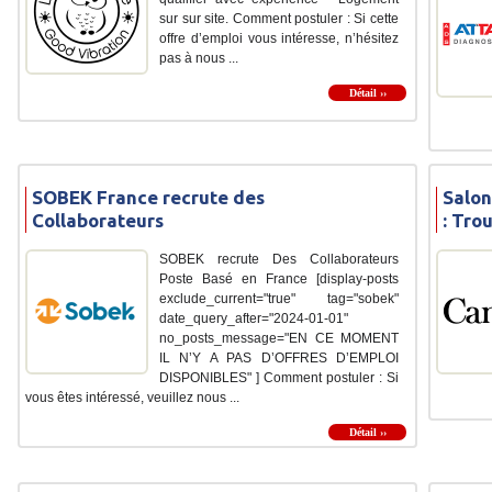
sur sur site. Comment postuler : Si cette
offre d’emploi vous intéresse, n’hésitez
pas à nous ...
Détail ››
SOBEK France recrute des
Salon
Collaborateurs
: Tro
SOBEK recrute Des Collaborateurs
Poste Basé en France [display-posts
exclude_current="true" tag="sobek"
date_query_after="2024-01-01"
no_posts_message="EN CE MOMENT
IL N’Y A PAS D’OFFRES D’EMPLOI
DISPONIBLES" ] Comment postuler : Si
vous êtes intéressé, veuillez nous ...
Détail ››