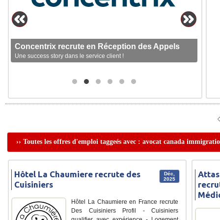
Concentrix recrute en Réception des Appels
Une success story dans le service client !
›› Toutes les offres d'emploi taggeés avec : avocat canada immigrati
Hôtel La Chaumiere recrute des
Attas
Déc,
2025
Cuisiniers
recru
Médi
Hôtel La Chaumiere en France recrute
Des Cuisiniers Profil - Cuisiniers
qualifier avec expérience - Logement