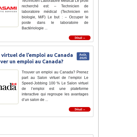
Technicien Laboratoire Médical Le profil
recherché est: – Technicien de
laboratoire médical (Technicien en
biologie, M/F) Le but : – Occuper le
poste dans le laboratoire de
Bactériologie ...
Détail ››
 virtuel de l’emploi au Canada
Août,
2025
uver un emploi au Canada?
Trouver un emploi au Canada? Prenez
part au Salon virtuel de l’emploi Le
Speed-Jobbing 100 % Le Salon virtuel
de l’emploi est une plateforme
interactive qui regroupe les avantages
d’un salon de ...
Détail ››