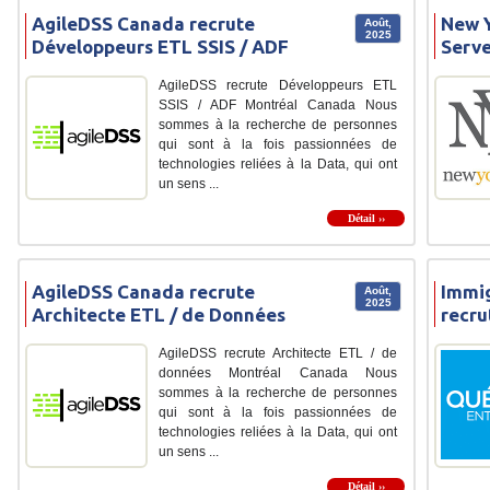
AgileDSS Canada recrute
New Y
Août,
2025
Développeurs ETL SSIS / ADF
Serve
AgileDSS recrute Développeurs ETL
SSIS / ADF Montréal Canada Nous
sommes à la recherche de personnes
qui sont à la fois passionnées de
technologies reliées à la Data, qui ont
un sens ...
Détail ››
AgileDSS Canada recrute
Immig
Août,
2025
Architecte ETL / de Données
recru
AgileDSS recrute Architecte ETL / de
données Montréal Canada Nous
sommes à la recherche de personnes
qui sont à la fois passionnées de
technologies reliées à la Data, qui ont
un sens ...
Détail ››