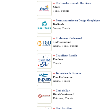
››
Des Conducteurs de Machines
Sitpec
Tunis, Tunisie
››
Formateur.trice en Design Graphique
Declitech
Sousse, Tunisie
››
Professeur d’allemand
Tnd Consulting
Ariana, Tunis, Tunisie
››
Chauffeur Famille
Foodeco
Tunisie
››
Technicien de Terrain
Ppm Engineering
Ariana, Tunisie
››
Chef de Bar
Hôtel Continental
Kairouan, Tunisie
››
Des Ouvrières