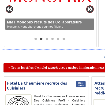
MMT Monoprix recrute des Collaborateurs
Monoprix, Nous cherchons pour nos filiale...
›› Toutes les offres d'emploi taggeés avec : quebec immigration news
Hôtel La Chaumiere recrute des
Attas
Déc,
2025
Cuisiniers
recru
Médi
Hôtel La Chaumiere en France recrute
Des Cuisiniers Profil - Cuisiniers
qualifier avec expérience - Logement