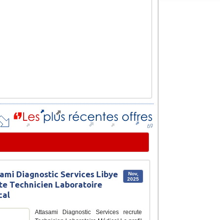
ami Diagnostic Services Libye
Nov,
2025
te Technicien Laboratoire
cal
Attasami Diagnostic Services recrute