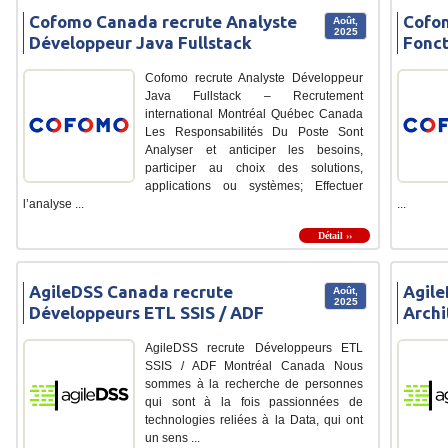
Cofomo Canada recrute Analyste
Cofom
Août,
2025
Développeur Java Fullstack
Fonct
Cofomo recrute Analyste Développeur
Java Fullstack – Recrutement
international Montréal Québec Canada
Les Responsabilités Du Poste Sont
Analyser et anticiper les besoins,
participer au choix des solutions,
applications ou systèmes; Effectuer
l’analyse ...
...
Détail ››
AgileDSS Canada recrute
Agile
Août,
2025
Développeurs ETL SSIS / ADF
Archi
AgileDSS recrute Développeurs ETL
SSIS / ADF Montréal Canada Nous
sommes à la recherche de personnes
qui sont à la fois passionnées de
technologies reliées à la Data, qui ont
un sens ...