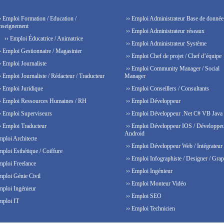
› Emploi Formation / Education /
›› Emploi Administrateur Base de donnée
nseignement
›› Emploi Administrateur réseaux
›› Emploi Éducatrice / Animatrice
›› Emploi Administrateur Système
› Emploi Gestionnaire / Magasinier
›› Emploi Chef de projet / Chef d’équipe
› Emploi Journaliste
›› Emploi Community Manager / Social
› Emploi Journaliste / Rédacteur / Traducteur
Manager
› Emploi Juridique
›› Emploi Conseillers / Consultants
› Emploi Ressources Humaines / RH
›› Emploi Développeur
› Emploi Superviseurs
›› Emploi Développeur .Net C# VB Java
› Emploi Traducteur
›› Emploi Développeur IOS / Développe
Android
mploi Architecte
›› Emploi Développeur Web / Intégrateur
mploi Esthétique / Coiffure
›› Emploi Infographiste / Designer / Grap
mploi Freelance
›› Emploi Ingénieur
mploi Génie Civil
›› Emploi Monteur Vidéo
mploi Ingénieur
›› Emploi SEO
mploi IT
›› Emploi Technicien