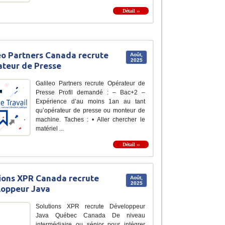
Détail ››
eo Partners Canada recrute
Août,
2025
teur de Presse
Galileo Partners recrute Opérateur de
Presse Profil demandé : – Bac+2 –
Expérience d’au moins 1an au tant
qu’opérateur de presse ou monteur de
machine. Taches : • Aller chercher le
matériel ...
Détail ››
ions XPR Canada recrute
Août,
2025
loppeur Java
Solutions XPR recrute Développeur
Java Québec Canada De niveau
intermédiaire ou sénior pour intégrer