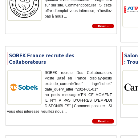
sur sur site. Comment postuler : Si cette
offre d’emploi vous intéresse, n’hésitez
pas à nous ...
Détail ››
SOBEK France recrute des
Salon
Collaborateurs
: Tro
SOBEK recrute Des Collaborateurs
Poste Basé en France [display-posts
exclude_current="true" tag="sobek"
date_query_after="2024-01-01"
no_posts_message="EN CE MOMENT
IL N’Y A PAS D’OFFRES D’EMPLOI
DISPONIBLES" ] Comment postuler : Si
vous êtes intéressé, veuillez nous ...
Détail ››