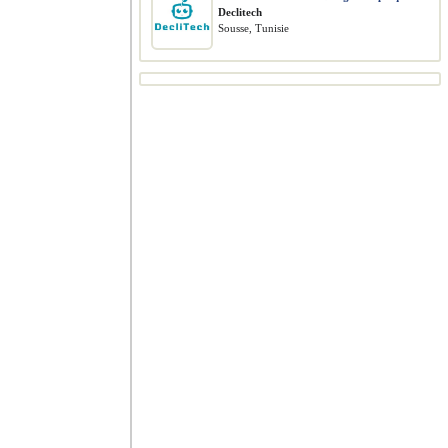
Declitech
Sousse, Tunisie