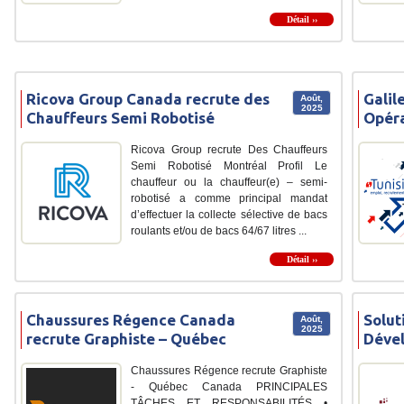
Détail ››
Ricova Group Canada recrute des
Galil
Août,
2025
Chauffeurs Semi Robotisé
Opéra
Ricova Group recrute Des Chauffeurs
Semi Robotisé Montréal Profil Le
chauffeur ou la chauffeur(e) – semi-
robotisé a comme principal mandat
d’effectuer la collecte sélective de bacs
roulants et/ou de bacs 64/67 litres ...
Détail ››
Chaussures Régence Canada
Solut
Août,
2025
recrute Graphiste – Québec
Déve
Chaussures Régence recrute Graphiste
- Québec Canada PRINCIPALES
TÂCHES ET RESPONSABILITÉS •