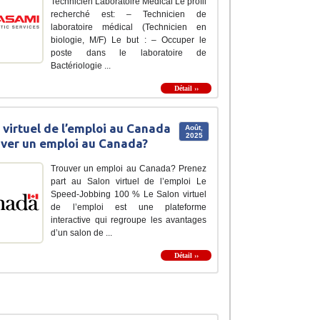
Technicien Laboratoire Médical Le profil
recherché est: – Technicien de
laboratoire médical (Technicien en
biologie, M/F) Le but : – Occuper le
poste dans le laboratoire de
Bactériologie ...
Détail ››
 virtuel de l’emploi au Canada
Août,
2025
uver un emploi au Canada?
Trouver un emploi au Canada? Prenez
part au Salon virtuel de l’emploi Le
Speed-Jobbing 100 % Le Salon virtuel
de l’emploi est une plateforme
interactive qui regroupe les avantages
d’un salon de ...
Détail ››