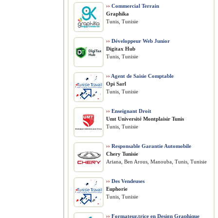
››
Commercial Terrain
Graphika
Tunis, Tunisie
››
Développeur Web Junior
Digitax Hub
Tunis, Tunisie
››
Agent de Saisie Comptable
Opi Sarl
Tunis, Tunisie
››
Enseignant Droit
Umt Université Montplaisir Tunis
Tunis, Tunisie
››
Responsable Garantie Automobile
Chery Tunisie
Ariana, Ben Arous, Manouba, Tunis, Tunisie
››
Des Vendeuses
Euphorie
Tunis, Tunisie
››
Formateur.trice en Design Graphique