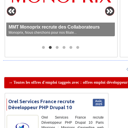
MMT Monoprix recrute des Collaborateurs
Monoprix, Nous cherchons pour nos filiale...
›› Toutes les offres d'emploi taggeés avec : offres emploi développeu
Orel Services France recrute
Août,
2025
Développeur PHP Drupal 10
Orel Services France recrute
Développeur PHP Drupal 10 Paris
Missions : Missions d’expertise web