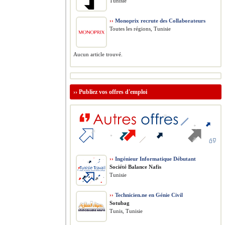
Tunisie
››
Monoprix recrute des Collaborateurs
Toutes les régions, Tunisie
Aucun article trouvé.
››
Publiez vos offres d'emploi
››
Ingénieur Informatique Débutant
Société Balance Nafis
Tunisie
››
Technicien.ne en Génie Civil
Sotubag
Tunis, Tunisie