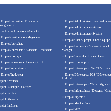
› Emploi Formation / Education /
›› Emploi Administrateur Base de donnée
nseignement
›› Emploi Administrateur réseaux
›› Emploi Éducatrice / Animatrice
›› Emploi Administrateur Système
› Emploi Gestionnaire / Magasinier
›› Emploi Chef de projet / Chef d’équipe
› Emploi Journaliste
›› Emploi Community Manager / Social
› Emploi Journaliste / Rédacteur / Traducteur
Manager
› Emploi Juridique
›› Emploi Conseillers / Consultants
› Emploi Ressources Humaines / RH
›› Emploi Développeur
› Emploi Superviseurs
›› Emploi Développeur .Net C# VB Java
› Emploi Traducteur
›› Emploi Développeur IOS / Développe
Android
mploi Architecte
›› Emploi Développeur Web / Intégrateur
mploi Esthétique / Coiffure
›› Emploi Infographiste / Designer / Grap
mploi Freelance
›› Emploi Ingénieur
mploi Génie Civil
›› Emploi Monteur Vidéo
mploi Ingénieur
›› Emploi SEO