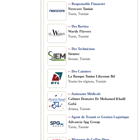
››
Responsable Financier
Nextcare Tunisie
Tunis, Tunisie
››
Des Barista
Wardy Flavors
Tunis, Tunisie
››
Des Techniciens
Siemtec
Sousse, Tunisie
››
Des Caissiers
La Banque Tuniso Libyenne Btl
Toutes les régions, Tunisie
››
Assistante Médicale
Cabinet Dentaire Dr Mohamed Khalil
Gafsi
Ariana, Tunisie
››
Agent de Transit et Gestion Logistique
Advancia Spg Group
Tunis, Tunisie
››
Manager de Coffee Shop