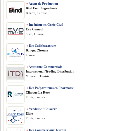
››
Agent de Production
Bind Food Ingredients
Bizerte, Tunisie
››
Ingénieur en Génie Civil
Evo Control
Sfax, Tunisie
››
Des Collaborateurs
Banque Zitouna
France
››
Assistante Commerciale
International Trading Distribution
Monastir, Tunisie
››
Des Préparateurs en Pharmacie
Clinique La Rose
Tunis, Tunisie
››
Vendeuse / Caissière
Elbio
Tunis, Tunisie
››
Des Commerciaux Terrain