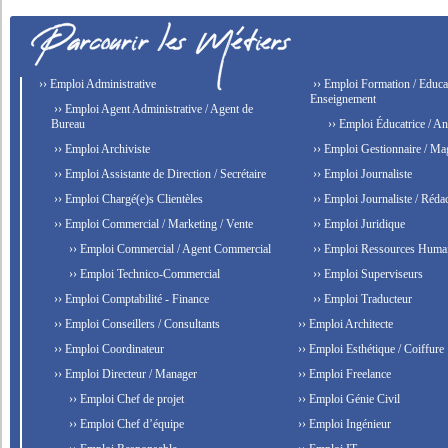
›› Emploi Administrative
›› Emploi Formation / Educat
Enseignement
›› Emploi Agent Administrative / Agent de
Bureau
›› Emploi Éducatrice / An
›› Emploi Archiviste
›› Emploi Gestionnaire / Ma
›› Emploi Assistante de Direction / Secrétaire
›› Emploi Journaliste
›› Emploi Chargé(e)s Clientèles
›› Emploi Journaliste / Rédac
›› Emploi Commercial / Marketing / Vente
›› Emploi Juridique
›› Emploi Commercial / Agent Commercial
›› Emploi Ressources Huma
›› Emploi Technico-Commercial
›› Emploi Superviseurs
›› Emploi Comptabilité - Finance
›› Emploi Traducteur
›› Emploi Conseillers / Consultants
›› Emploi Architecte
›› Emploi Coordinateur
›› Emploi Esthétique / Coiffure
›› Emploi Directeur / Manager
›› Emploi Freelance
›› Emploi Chef de projet
›› Emploi Génie Civil
›› Emploi Chef d’équipe
›› Emploi Ingénieur