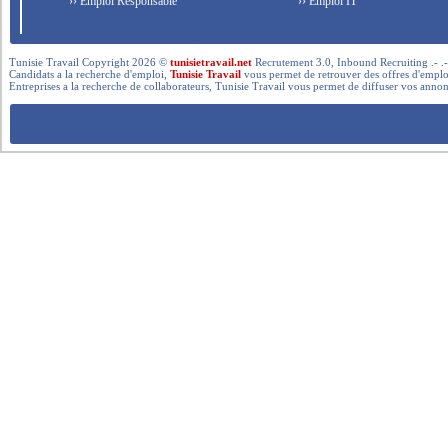
›› Emploi Responsable
›› Emploi IT
Tunisie Travail Copyright 2026 ©
tunisietravail.net
Recrutement 3.0, Inbound Recruiting .- .-.. --- 
Candidats a la recherche d'emploi,
Tunisie Travail
vous permet de retrouver des offres d'emploi 
Entreprises a la recherche de collaborateurs, Tunisie Travail vous permet de diffuser vos annon