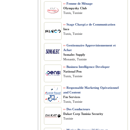
››
Femme de Ménage
Olympysky Club
Tunis, Tunisie
››
Stage Chargé.e de Communication
Inco
Tunis, Tunisie
››
Gestionnaire Approvisionnement et
Achat
Somalec Supply
Monastir, Tunisie
››
Business Intelligence Developer
National Pen
Tunis, Tunisie
››
Responsable Marketing Opérationnel
and Content
Fm Services
Tunis, Tunisie
››
Des Conducteurs
Dakat Corp Tunisia Security
Tunisie