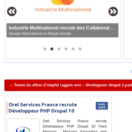
Industrie Multinational recrute des Collaborateurs
Groupe International en Afrique recrute.
›› Toutes les offres d'emploi taggeés avec : développeur drupal à par
Orel Services France recrute
Août,
2025
Développeur PHP Drupal 10
Orel Services France recrute
Développeur PHP Drupal 10 Paris
Missions : Missions d’expertise web