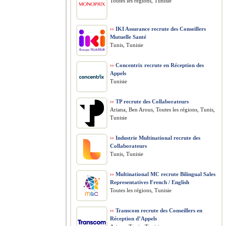
Toutes les régions, Tunisie
››
IKI Assurance recrute des Conseillers
Mutuelle Santé
Tunis, Tunisie
››
Concentrix recrute en Réception des
Appels
Tunisie
››
TP recrute des Collaborateurs
Ariana, Ben Arous, Toutes les régions, Tunis,
Tunisie
››
Industrie Multinational recrute des
Collaborateurs
Tunis, Tunisie
››
Multinational MC recrute Bilingual Sales
Representatives French / English
Toutes les régions, Tunisie
››
Transcom recrute des Conseillers en
Réception d’Appels