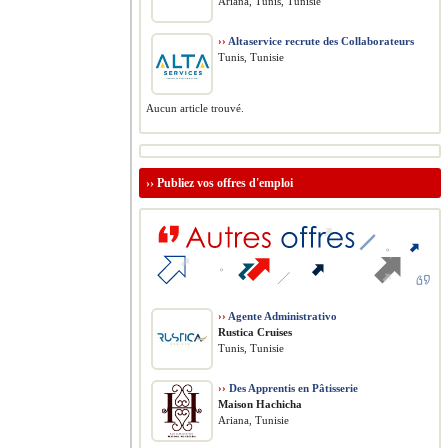
Ariana, Tunis, Tunisie
››
Altaservice recrute des Collaborateurs
Tunis, Tunisie
Aucun article trouvé.
››
Publiez vos offres d'emploi
››
Agente Administrativo
Rustica Cruises
Tunis, Tunisie
››
Des Apprentis en Pâtisserie
Maison Hachicha
Ariana, Tunisie