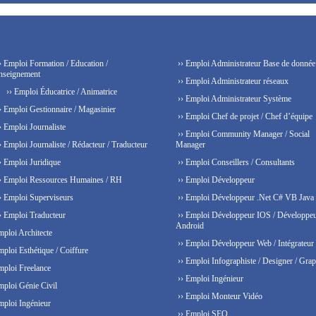
› Emploi Formation / Education /
›› Emploi Administrateur Base de donnée
nseignement
›› Emploi Administrateur réseaux
›› Emploi Éducatrice / Animatrice
›› Emploi Administrateur Système
› Emploi Gestionnaire / Magasinier
›› Emploi Chef de projet / Chef d’équipe
› Emploi Journaliste
›› Emploi Community Manager / Social
› Emploi Journaliste / Rédacteur / Traducteur
Manager
› Emploi Juridique
›› Emploi Conseillers / Consultants
› Emploi Ressources Humaines / RH
›› Emploi Développeur
› Emploi Superviseurs
›› Emploi Développeur .Net C# VB Java
› Emploi Traducteur
›› Emploi Développeur IOS / Développe
Android
mploi Architecte
›› Emploi Développeur Web / Intégrateur
mploi Esthétique / Coiffure
›› Emploi Infographiste / Designer / Grap
mploi Freelance
›› Emploi Ingénieur
mploi Génie Civil
›› Emploi Monteur Vidéo
mploi Ingénieur
›› Emploi SEO