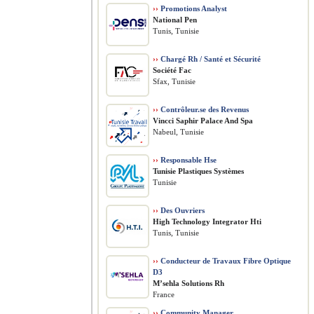
››
Promotions Analyst
National Pen
Tunis, Tunisie
››
Chargé Rh / Santé et Sécurité
Société Fac
Sfax, Tunisie
››
Contrôleur.se des Revenus
Vincci Saphir Palace And Spa
Nabeul, Tunisie
››
Responsable Hse
Tunisie Plastiques Systèmes
Tunisie
››
Des Ouvriers
High Technology Integrator Hti
Tunis, Tunisie
››
Conducteur de Travaux Fibre Optique
D3
M’sehla Solutions Rh
France
››
Community Manager