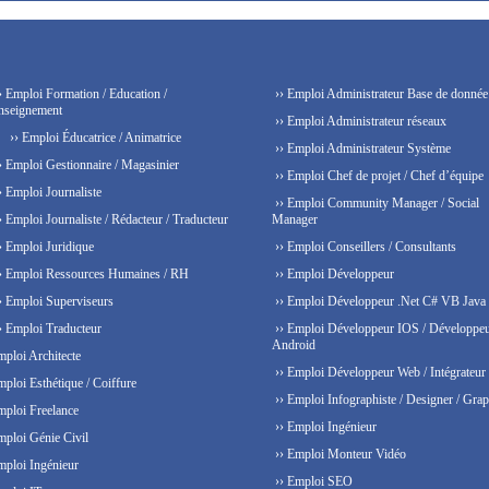
› Emploi Formation / Education /
›› Emploi Administrateur Base de donnée
nseignement
›› Emploi Administrateur réseaux
›› Emploi Éducatrice / Animatrice
›› Emploi Administrateur Système
› Emploi Gestionnaire / Magasinier
›› Emploi Chef de projet / Chef d’équipe
› Emploi Journaliste
›› Emploi Community Manager / Social
› Emploi Journaliste / Rédacteur / Traducteur
Manager
› Emploi Juridique
›› Emploi Conseillers / Consultants
› Emploi Ressources Humaines / RH
›› Emploi Développeur
› Emploi Superviseurs
›› Emploi Développeur .Net C# VB Java
› Emploi Traducteur
›› Emploi Développeur IOS / Développe
Android
mploi Architecte
›› Emploi Développeur Web / Intégrateur
mploi Esthétique / Coiffure
›› Emploi Infographiste / Designer / Grap
mploi Freelance
›› Emploi Ingénieur
mploi Génie Civil
›› Emploi Monteur Vidéo
mploi Ingénieur
›› Emploi SEO