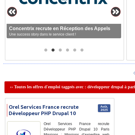
Concentrix recrute en Réception des Appels
Une success story dans le service client !
›› Toutes les offres d'emploi taggeés avec : développeur drupal à pari
Orel Services France recrute
Août,
2025
Développeur PHP Drupal 10
Orel Services France recrute
Développeur PHP Drupal 10 Paris
Missions : Missions d’expertise web