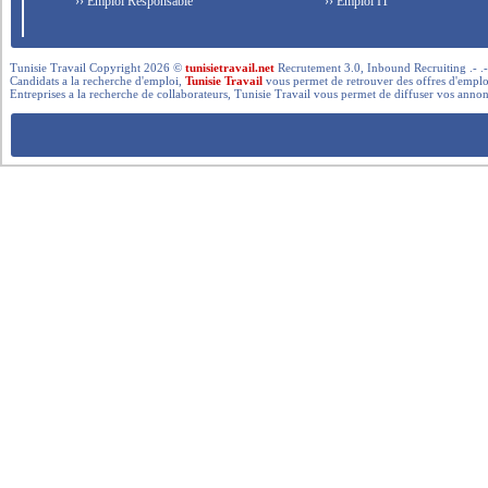
›› Emploi Responsable
›› Emploi IT
Tunisie Travail Copyright 2026 ©
tunisietravail.net
Recrutement 3.0, Inbound Recruiting .- .-.. --- 
Candidats a la recherche d'emploi,
Tunisie Travail
vous permet de retrouver des offres d'emploi 
Entreprises a la recherche de collaborateurs, Tunisie Travail vous permet de diffuser vos annon