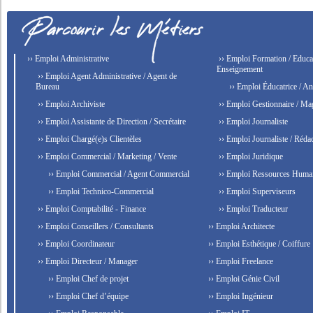
›› Emploi Administrative
›› Emploi Formation / Educat
Enseignement
›› Emploi Agent Administrative / Agent de
Bureau
›› Emploi Éducatrice / An
›› Emploi Archiviste
›› Emploi Gestionnaire / Ma
›› Emploi Assistante de Direction / Secrétaire
›› Emploi Journaliste
›› Emploi Chargé(e)s Clientèles
›› Emploi Journaliste / Rédac
›› Emploi Commercial / Marketing / Vente
›› Emploi Juridique
›› Emploi Commercial / Agent Commercial
›› Emploi Ressources Huma
›› Emploi Technico-Commercial
›› Emploi Superviseurs
›› Emploi Comptabilité - Finance
›› Emploi Traducteur
›› Emploi Conseillers / Consultants
›› Emploi Architecte
›› Emploi Coordinateur
›› Emploi Esthétique / Coiffure
›› Emploi Directeur / Manager
›› Emploi Freelance
›› Emploi Chef de projet
›› Emploi Génie Civil
›› Emploi Chef d’équipe
›› Emploi Ingénieur