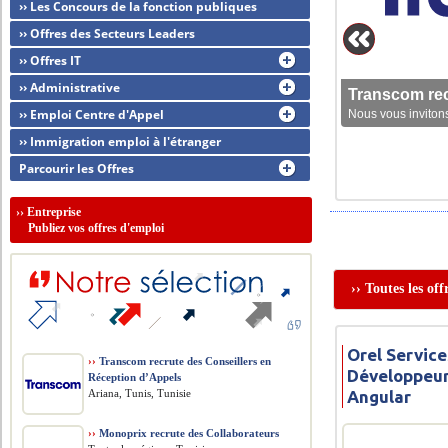
›› Les Concours de la fonction publiques
›› Offres des Secteurs Leaders
›› Offres IT
›› Administrative
Transcom rec
›› Emploi Centre d'Appel
Nous vous invitons
›› Immigration emploi à l'étranger
Parcourir les Offres
››
Entreprise
Publiez vos offres d'emploi
›› Toutes les of
Orel Service
››
Transcom recrute des Conseillers en
Développeur
Réception d’Appels
Ariana, Tunis, Tunisie
Angular
››
Monoprix recrute des Collaborateurs