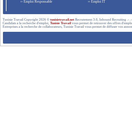
›› Emploi Responsable
›› Emploi IT
Tunisie Travail Copyright 2026 ©
tunisietravail.net
Recrutement 3.0, Inbound Recruiting .- .-.. --- 
Candidats a la recherche d'emploi,
Tunisie Travail
vous permet de retrouver des offres d'emploi 
Entreprises a la recherche de collaborateurs, Tunisie Travail vous permet de diffuser vos annon