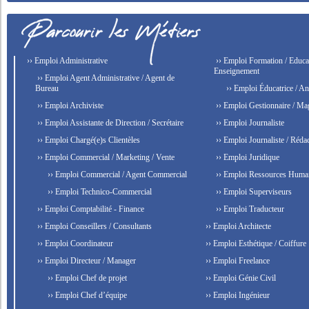
›› Emploi Administrative
›› Emploi Formation / Educat
Enseignement
›› Emploi Agent Administrative / Agent de
Bureau
›› Emploi Éducatrice / An
›› Emploi Archiviste
›› Emploi Gestionnaire / Ma
›› Emploi Assistante de Direction / Secrétaire
›› Emploi Journaliste
›› Emploi Chargé(e)s Clientèles
›› Emploi Journaliste / Rédac
›› Emploi Commercial / Marketing / Vente
›› Emploi Juridique
›› Emploi Commercial / Agent Commercial
›› Emploi Ressources Huma
›› Emploi Technico-Commercial
›› Emploi Superviseurs
›› Emploi Comptabilité - Finance
›› Emploi Traducteur
›› Emploi Conseillers / Consultants
›› Emploi Architecte
›› Emploi Coordinateur
›› Emploi Esthétique / Coiffure
›› Emploi Directeur / Manager
›› Emploi Freelance
›› Emploi Chef de projet
›› Emploi Génie Civil
›› Emploi Chef d’équipe
›› Emploi Ingénieur