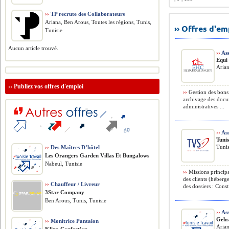
››
TP recrute des Collaborateurs
Ariana, Ben Arous, Toutes les régions, Tunis,
›› Offres d'e
Tunisie
Aucun article trouvé.
››
Ass
Equi
Arian
››
Publiez vos offres d'emploi
››
Gestion des bons 
archivage des docu
administratives ...
››
Ass
Tunis
Tunis
››
Des Maîtres D’hôtel
Les Orangers Garden Villas Et Bungalows
Nabeul, Tunisie
››
Missions principal
des clients (héberge
››
Chauffeur / Livreur
des dossiers : Consti
3Star Company
Ben Arous, Tunis, Tunisie
››
Ass
Gehs
››
Monitrice Pantalon
Arian