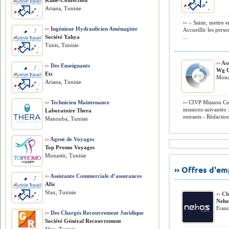
Kline-Confection
Ariana, Tunisie
››
– Saisir, mettre e
››
Ingénieur Hydraulicien Aménagiste
Accueillir les perso
Société Yahya
...
Tunis, Tunisie
››
Ass
››
Des Enseignants
Wg C
Etc
Monas
Ariana, Tunisie
››
Technicien Maintenance
››
CIVP Mission Con
missions suivantes 
Laboratoire Thera
entrants - Rédaction
Manouba, Tunisie
››
Agent de Voyages
Top Promo Voyages
Monastir, Tunisie
›› Offres d'e
››
Assistante Commerciale d’assurances
Afis
Sfax, Tunisie
››
Che
Neho
Franc
››
Des Chargés Recouvrement Juridique
Société Général Recouvrement