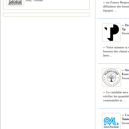
Sfax, Tunisie
››
en France Responsa
définition des besoi
équipes ...
››
Des
Tp
Souss
››
Votre mission si 
besoins des clients
liens ...
››
Aid
Ecov
Souss
››
Le candidat sera 
vérifier les quantit
commandes et ...
››
Co
Tunis
Souss