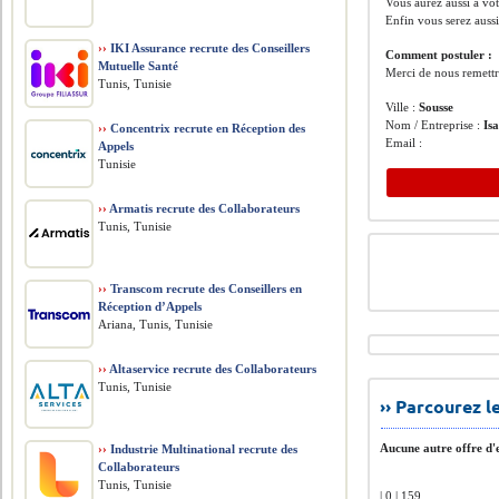
Vous aurez aussi à vot
Enfin vous serez auss
››
IKI Assurance recrute des Conseillers
Comment postuler :
Mutuelle Santé
Merci de nous remettr
Tunis, Tunisie
Ville :
Sousse
Nom / Entreprise :
Is
››
Concentrix recrute en Réception des
Email :
Appels
Tunisie
››
Armatis recrute des Collaborateurs
Tunis, Tunisie
››
Transcom recrute des Conseillers en
Réception d’Appels
Ariana, Tunis, Tunisie
››
Altaservice recrute des Collaborateurs
Tunis, Tunisie
›› Parcourez 
Aucune autre offre d'e
››
Industrie Multinational recrute des
Collaborateurs
Tunis, Tunisie
| 0 | 159