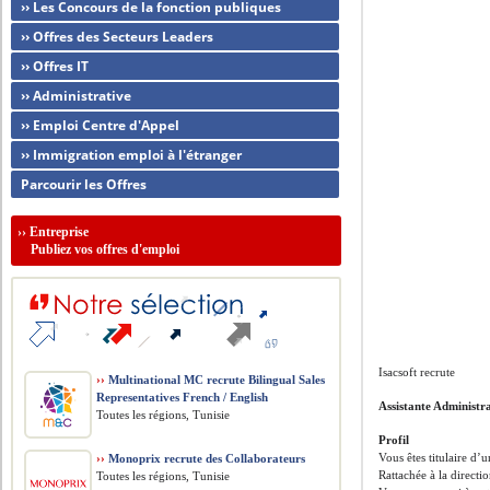
›› Les Concours de la fonction publiques
›› Offres des Secteurs Leaders
›› Offres IT
›› Administrative
›› Emploi Centre d'Appel
›› Immigration emploi à l'étranger
Parcourir les Offres
››
Entreprise
Publiez vos offres d'emploi
Isacsoft recrute
››
Multinational MC recrute Bilingual Sales
Representatives French / English
Assistante Administr
Toutes les régions, Tunisie
Profil
Vous êtes titulaire d
››
Monoprix recrute des Collaborateurs
Rattachée à la directi
Toutes les régions, Tunisie