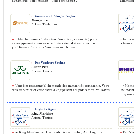
dynamique. Votre mission - Vous participerez ...
garantissan
››
Commercial Bilingue Anglais
Moneycore
Ariana, Tunis, Tunisie
››
– Marché Émirats Arabes Unis Vous êtes passionné(e) par le
››
Le/La ca
développement commercial à l’international et vous maîtrisez
la tenue co
parfaitement l’anglais ? Vous avez une bonne ...
››
Des Vendeurs Soukra
All for Pets
Ariana, Tunisie
››
Vous êtes passionné(e) du monde des animaux de compagnie. Votre
››
/ Machin
sens du service et votre esprit d’équipe sont des points forts. Vous avez
une machin
...
l’impressio
››
Logistics Agent
King Maritime
Ariana, Tunisie
››
At King Maritime, we keep global trade moving. As a Logistics
››
Expérime