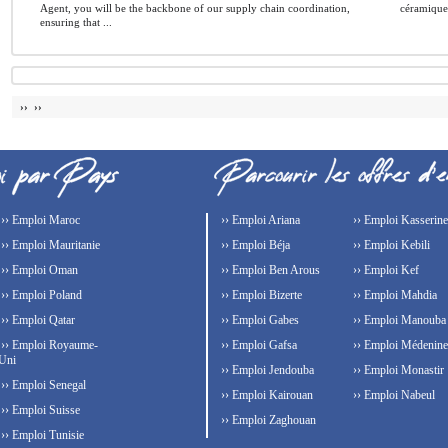
Agent, you will be the backbone of our supply chain coordination,
céramique
ensuring that ...
›› ››
›› Emploi Maroc
›› Emploi Ariana
›› Emploi Kasserine
›› Emploi Mauritanie
›› Emploi Béja
›› Emploi Kebili
›› Emploi Oman
›› Emploi Ben Arous
›› Emploi Kef
›› Emploi Poland
›› Emploi Bizerte
›› Emploi Mahdia
›› Emploi Qatar
›› Emploi Gabes
›› Emploi Manouba
›› Emploi Royaume-
›› Emploi Gafsa
›› Emploi Médenine
Uni
›› Emploi Jendouba
›› Emploi Monastir
›› Emploi Senegal
›› Emploi Kairouan
›› Emploi Nabeul
›› Emploi Suisse
›› Emploi Zaghouan
›› Emploi Tunisie