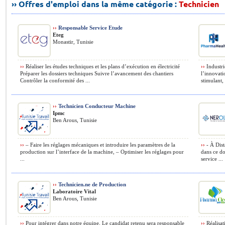
›› Offres d'emploi dans la même catégorie :
Technicien
››
Responsable Service Etude
Eteg
Monastir, Tunisie
››
Réaliser les études techniques et les plans d’exécution en électricité
››
Industri
Préparer les dossiers techniques Suivre l’avancement des chantiers
l’innovati
Contrôler la conformité des ...
stimulant,
››
Technicien Conducteur Machine
Ipmc
Ben Arous, Tunisie
››
– Faire les réglages mécaniques et introduire les paramètres de la
››
- À Dist
production sur l’interface de la machine, – Optimiser les réglages pour
dans ce do
...
service ...
››
Technicien.ne de Production
Laboratoire Vital
Ben Arous, Tunisie
››
Pour intégrer dans notre équipe. Le candidat retenu sera responsable
››
Réalisat