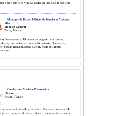
 selon les normes en vigueur utilise les logiciels de Cao Dao
››
Manager de Rayon Métiers de Bouche et Artisanat
Mba
Magasin Général
Tunis, Tunisie
(e) directement au Directeur de magasin, vous pilotez
 des rayons métiers de bouche (boucherie, charcuterie,
e, boulangerie/pâtisserie, traiteur, fruits et légumes).
manager ...
››
Conducteur Machine D’extrusion
Plastaa
Ariana, Tunisie
oindre notre équipe de production. Vous serez responsable
uite, du réglage et de la surveillance des lignes d’extrusion,