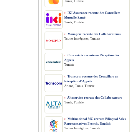
Tunis, Tunisie
››
IKI Assurance recrute des Conseillers
Mutuelle Santé
Tunis, Tunisie
››
Monoprix recrute des Collaborateurs
Toutes les régions, Tunisie
››
Concentrix recrute en Réception des
Appels
Tunisie
››
Transcom recrute des Conseillers en
Réception d’Appels
Ariana, Tunis, Tunisie
››
Altaservice recrute des Collaborateurs
Tunis, Tunisie
››
Multinational MC recrute Bilingual Sales
Representatives French / English
Toutes les régions, Tunisie