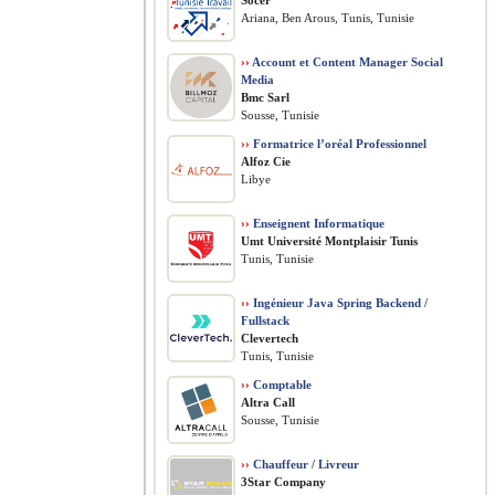
Socer
Ariana, Ben Arous, Tunis, Tunisie
››
Account et Content Manager Social
Media
Bmc Sarl
Sousse, Tunisie
››
Formatrice l’oréal Professionnel
Alfoz Cie
Libye
››
Enseignent Informatique
Umt Université Montplaisir Tunis
Tunis, Tunisie
››
Ingénieur Java Spring Backend /
Fullstack
Clevertech
Tunis, Tunisie
››
Comptable
Altra Call
Sousse, Tunisie
››
Chauffeur / Livreur
3Star Company