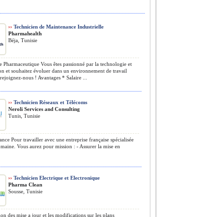
››
Technicien de Maintenance Industrielle
Pharmahealth
Béja, Tunisie
e Pharmaceutique Vous êtes passionné par la technologie et
on et souhaitez évoluer dans un environnement de travail
 rejoignez-nous ! Avantages * Salaire ...
››
Technicien Réseaux et Télécoms
Neroli Services and Consulting
Tunis, Tunisie
ance Pour travailler avec une entreprise française spécialisée
maine. Vous aurez pour mission : - Assurer la mise en
››
Technicien Electrique et Electronique
Pharma Clean
Sousse, Tunisie
ion des mise a jour et les modifications sur les plans