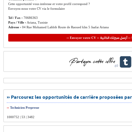
Cette opportunité vous intéresse et votre profil correspond ?
Envoyez-nous votre CV via le formulaire
Tel / Fax ›
70686363
Pays / Ville ›
Ariana, Tunisie
Adresse ›
04 Rue Mohamed Lahbib Route de Raoued klm 5 Jaafar Ariana
أرسل سيرتك الذاتية
›› Envoyer votre CV ››
‹‹ 
›› Parcourez les opportunités de carrière proposées par
››
Technicien Prepresse
1000752 | 53 | 3482