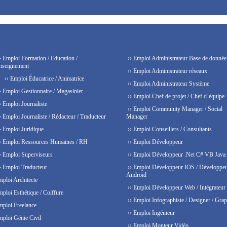
› Emploi Formation / Education /
›› Emploi Administrateur Base de donnée
nseignement
›› Emploi Administrateur réseaux
›› Emploi Éducatrice / Animatrice
›› Emploi Administrateur Système
› Emploi Gestionnaire / Magasinier
›› Emploi Chef de projet / Chef d’équipe
› Emploi Journaliste
›› Emploi Community Manager / Social
› Emploi Journaliste / Rédacteur / Traducteur
Manager
› Emploi Juridique
›› Emploi Conseillers / Consultants
› Emploi Ressources Humaines / RH
›› Emploi Développeur
› Emploi Superviseurs
›› Emploi Développeur .Net C# VB Java
› Emploi Traducteur
›› Emploi Développeur IOS / Développe
Android
mploi Architecte
›› Emploi Développeur Web / Intégrateur
mploi Esthétique / Coiffure
›› Emploi Infographiste / Designer / Grap
mploi Freelance
›› Emploi Ingénieur
mploi Génie Civil
›› Emploi Monteur Vidéo