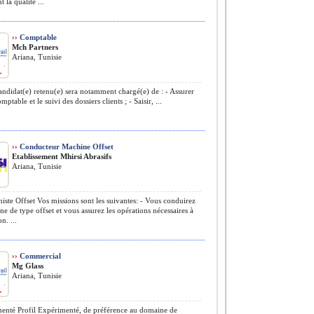
t la qualité ...
››
Comptable
Mch Partners
Ariana, Tunisie
ndidat(e) retenu(e) sera notamment chargé(e) de : - Assurer
mptable et le suivi des dossiers clients ; - Saisir, ...
››
Conducteur Machine Offset
Etablissement Mhirsi Abrasifs
Ariana, Tunisie
iste Offset Vos missions sont les suivantes: - Vous conduirez
e de type offset et vous assurez les opérations nécessaires à
n. ...
››
Commercial
Mg Glass
Ariana, Tunisie
nté Profil Expérimenté, de préférence au domaine de