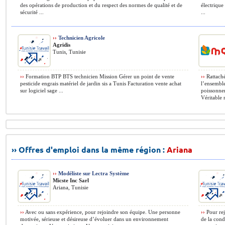
des opérations de production et du respect des normes de qualité et de
électrique
sécurité ...
...
››
Technicien Agricole
Agridis
Tunis, Tunisie
››
Formation BTP BTS technicien Mission Gérer un point de vente
››
Rattaché
pesticide engrais matériel de jardin sis a Tunis Facturation vente achat
l’ensemble
sur logiciel sage ...
poissonneri
Véritable 
›› Offres d'emploi dans la même région :
Ariana
››
Modéliste sur Lectra Système
Micste Inc Sarl
Ariana, Tunisie
››
Avec ou sans expérience, pour rejoindre son équipe. Une personne
››
Pour rej
motivée, sérieuse et désireuse d’évoluer dans un environnement
de la cond