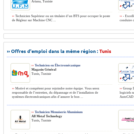
Ariana, Tunisie
››
Technicien Supérieur ou un titulaire d’un BTS pour occuper le poste
››
- Excelle
de Régleur sur Machine CNC ...
conduire o
›› Offres d'emploi dans la même région :
Tunis
››
Technicien en Électromécanique
Magasin Général
Tunis, Tunisie
››
Motivé et compétent pour rejoindre notre équipe. Vous serez
››
Group De
responsable de l’entretien, du dépannage et de l’installation de
logiciels 
systèmes électromécaniques afin d’assurer le bon ...
AutoCAD L
››
Technicien Menuiserie Aluminium
All Metal Technology
Tunis, Tunisie