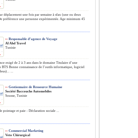
r déplacement une fois par semaine à sfax (une ou deux
 De préférence une personne expérimentée. Age minimum 45
››
Responsable d’agence de Voyage
Al Ahd Travel
Tunisie
ce exigé de 2 à 3 ans dans le domaine Titulaire d’une
u BTS Bonne connaissance de l’outils informatique, logiciel
s)... ...
››
Gestionnaire de Ressource Humaine
Société Baccouche Automobiles
Sousse, Tunisie
e pointage et paie - Déclaration sociale ...
››
Commercial Marketing
Veto Chirurgical