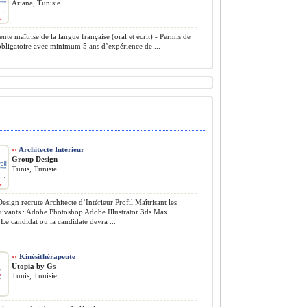
Ariana, Tunisie
nte maîtrise de la langue française (oral et écrit) - Permis de
bligatoire avec minimum 5 ans d’expérience de ...
››
Architecte Intérieur
Group Design
Tunis, Tunisie
sign recrute Architecte d’Intérieur Profil Maîtrisant les
suivants : Adobe Photoshop Adobe Illustrator 3ds Max
e candidat ou la candidate devra ...
››
Kinésithérapeute
Utopia by Gs
Tunis, Tunisie