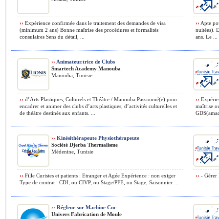
››
Expérience confirmée dans le traitement des demandes de visa
››
Apte pou
(minimum 2 ans) Bonne maîtrise des procédures et formalités
nuitées).
consulaires Sens du détail, ...
ans. Le ...
››
Animateur.trice de Clubs
Smartech Academy Manouba
Manouba, Tunisie
››
d’Arts Plastiques, Culturels et Théâtre / Manouba Passionné(e) pour
››
Expérien
encadrer et animer des clubs d’arts plastiques, d’activités culturelles et
maîtrise o
de théâtre destinés aux enfants. ...
GDS(amadeu
››
Kinésithérapeute Physiothérapeute
Société Djerba Thermalisme
Médenine, Tunisie
››
Fille Curistes et patients : Etranger et Agée Expérience : non exiger
››
- Gérer l
Type de contrat : CDI, ou CIVP, ou Stage/PFE, ou Stage, Saisonnier ...
››
Régleur sur Machine Cnc
Univers Fabrication de Moule