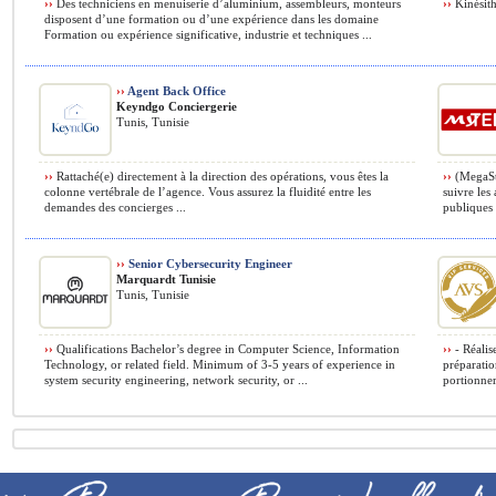
››
Des techniciens en menuiserie d’aluminium, assembleurs, monteurs
››
Kinésith
disposent d’une formation ou d’une expérience dans les domaine
Formation ou expérience significative, industrie et techniques ...
››
Agent Back Office
Keyndgo Conciergerie
Tunis, Tunisie
››
Rattaché(e) directement à la direction des opérations, vous êtes la
››
(MegaSto
colonne vertébrale de l’agence. Vous assurez la fluidité entre les
suivre les
demandes des concierges ...
publiques e
››
Senior Cybersecurity Engineer
Marquardt Tunisie
Tunis, Tunisie
››
Qualifications Bachelor’s degree in Computer Science, Information
››
- Réalise
Technology, or related field. Minimum of 3-5 years of experience in
préparatio
system security engineering, network security, or ...
portionner 