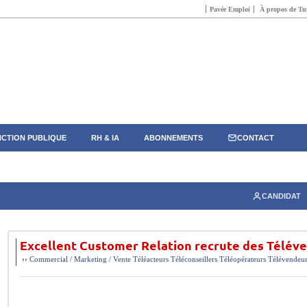
Pavée Emploi
À propos de Tun
CTION PUBLIQUE
RH & IA
ABONNEMENTS
CONTACT
CANDIDAT
Excellent Customer Relation recrute des Télév
››
Commercial / Marketing / Vente
Téléacteurs
Téléconseillers
Téléopérateurs
Télévendeur