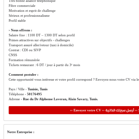
Très bonne aisance téléphonique
Fibre commerciale
Motivation et esprit de challenge
Sérieux et professionnalisme
Profil stable
› Nous offrons :
Salaire fixe : 1100 DT – 1300 DT selon profil
Primes attractives sur objectifs › challenges
Transport assuré aller/retour (taxi à domicile)
Contrat : CDI ou SIVP
CNSS
Formation rémunérée
Tickets restaurant : 6 DT / jour à partir du 3ᵉ mois
Comment postuler :
Cette opportunité vous intéresse et votre profil correspond ? Envoyez-nous votre CV via l
Pays / Ville ›
Tunisie, Tunis
Téléphone ›
50176495
Adresse ›
Rue du Dr Alphonse Laveran, Alain Savary, Tunis.
أرسل سيرتك الذاتية
›› Envoyer votre CV ››
‹‹ 
Notre Entreprise :