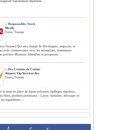
érapeute fraichement diplômée. ...
››
Responsables Stock
Mytek
Tunis, Tunisie
re Sousse) Qui sera chargé de développer, négocier, et
 accords commerciaux avec les entreprises, institutions
t privées. Missions: Identifier et prospecter ...
››
Des Commis de Cuisine
Airport Vip Services Avs
Tunis, Tunisie
r la mise en place de haute précision (taillages réguliers,
ns fines, produits premium). - Laver, éplucher, découper et
les ingrédients ...