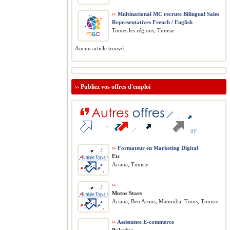
››
Multinational MC recrute Bilingual Sales
Representatives French / English
Toutes les régions, Tunisie
Aucun article trouvé.
››
Publiez vos offres d'emploi
››
Formateur en Marketing Digital
Etc
Ariana, Tunisie
››
Motos Stars
Ariana, Ben Arous, Manouba, Tunis, Tunisie
››
Assistante E-commerce