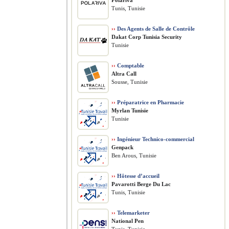
Polariva
Tunis, Tunisie
››
Des Agents de Salle de Contrôle
Dakat Corp Tunisia Security
Tunisie
››
Comptable
Altra Call
Sousse, Tunisie
››
Préparatrice en Pharmacie
Myrlan Tunisie
Tunisie
››
Ingénieur Technico-commercial
Genpack
Ben Arous, Tunisie
››
Hôtesse d’accueil
Pavarotti Berge Du Lac
Tunis, Tunisie
››
Telemarketer
National Pen