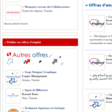
›› Offres d'e
››
Monoprix recrute des Collaborateurs
Toutes les régions, Tunisie
››
Co
Soc
Aucun article trouvé.
Tunis
››
- Développer et fi
oportunités et pros
››
Publiez vos offres d'emploi
commandes et assure
››
Des
Soc
Tunis
››
Stage Designer Graphique
››
سائق شاحنة صنف 3.5 طن :المهام المطلوبة • نقل وتوزيع البضائع وفق
Leager Management
ناء التحميل والتفريغ
Ariana, Tunisie
...
››
Agent de Billetterie
Karam Tours
››
Cha
Sfax, Tunisie
Mms
Arian
››
Technicien Supérieur en Géologie