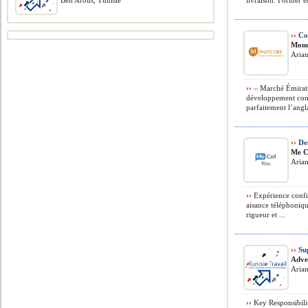
Ben Arous, Tunisie
livraison. Former e
››
Com
Mone
Arian
››
– Marché Émirats
développement comm
parfaitement l’angl
››
Des
Me C
Aria
››
Expérience confi
aisance téléphoniqu
rigueur et ...
››
Sup
Adve
Arian
››
Key Responsibilit