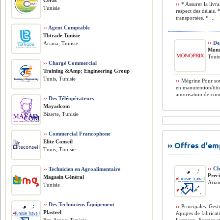
Cerat
››
* Assurer la livr
Tunisie
respect des délais.
transportées. * ...
››
Agent Comptable
Tbtrade Tunisie
››
Des
Ariana, Tunisie
Mono
Toute
››
Chargé Commercial
Training &Amp; Engineering Group
Tunis, Tunisie
››
Mégrine Pour son 
en manutention/titu
autorisation de cond
››
Des Téléopérateurs
Mayadcom
Bizerte, Tunisie
››
Commercial Francophone
Elite Conseil
›› Offres d'e
Tunis, Tunisie
››
Che
››
Technicien en Agroalimentaire
Prec
Magasin Général
Arian
Tunisie
››
Des Techniciens Équipement
››
Principales: Gest
Plasteel
équipes de fabricat