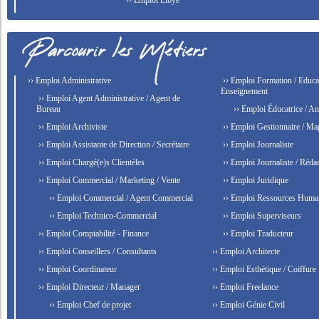
›› Emploi Libye
›› Emploi Administrative
›› Emploi Formation / Educat
Enseignement
›› Emploi Agent Administrative / Agent de
Bureau
›› Emploi Éducatrice / An
›› Emploi Archiviste
›› Emploi Gestionnaire / Ma
›› Emploi Assistante de Direction / Secrétaire
›› Emploi Journaliste
›› Emploi Chargé(e)s Clientèles
›› Emploi Journaliste / Rédac
›› Emploi Commercial / Marketing / Vente
›› Emploi Juridique
›› Emploi Commercial / Agent Commercial
›› Emploi Ressources Huma
›› Emploi Technico-Commercial
›› Emploi Superviseurs
›› Emploi Comptabilité - Finance
›› Emploi Traducteur
›› Emploi Conseillers / Consultants
›› Emploi Architecte
›› Emploi Coordinateur
›› Emploi Esthétique / Coiffure
›› Emploi Directeur / Manager
›› Emploi Freelance
›› Emploi Chef de projet
›› Emploi Génie Civil