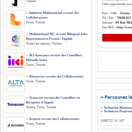
Tunisie
Cette opportunité vou
››
Industrie Multinational recrute des
Pays / Ville ›
Ariana
Collaborateurs
Tel / Fax ›
70686363
Tunis, Tunisie
Adresse ›
04 Rue Moh
Site Web ›
http://www
››
Multinational MC recrute Bilingual Sales
Representatives French / English
Toutes les régions, Tunisie
››
IKI Assurance recrute des Conseillers
Mutuelle Santé
Tunis, Tunisie
››
Altaservice recrute des Collaborateurs
Tunis, Tunisie
›› Parcourez 
››
Transcom recrute des Conseillers en
Réception d’Appels
Ariana, Tunis, Tunisie
››
Technicien Maintena
››
Technicien Prepress
››
Armatis recrute des Collaborateurs
1000752 | 0 | 167
Tunis, Tunisie