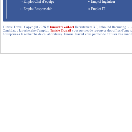
›› Emploi Chef d’équipe
›› Emploi Ingénieur
›› Emploi Responsable
›› Emploi IT
Tunisie Travail Copyright 2026 ©
tunisietravail.net
Recrutement 3.0, Inbound Recruiting .- .-.. --- 
Candidats a la recherche d'emploi,
Tunisie Travail
vous permet de retrouver des offres d'emploi 
Entreprises a la recherche de collaborateurs, Tunisie Travail vous permet de diffuser vos annon