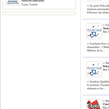
Netowrk Associates
Tunis, Tunisie
››
du poste Polyvale
missions principale
Effectuer des tâche
››
Co
Tuni
Ben A
››
Confirme Avec u
demandées : • Maîtr
Maîtrise de la ...
››
Sou
Delt
Ben A
››
Soudeur Qualifié 
le territoire Tunis
adéquats et les ...
››
Ass
Chic
Ben A