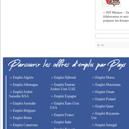
››
H/F Mission – Gé
(élaboration et suiv
préparer les dossiers
›› ››
›› Emploi Algérie
›› Emploi Djibouti
›› Emploi Maroc
›› Emploi Allemagne
›› Emploi Émirats
›› Emploi Mauritanie
Arabes Unis UAE
›› Emploi Arabie
›› Emploi Oman
Saoudite KSA
›› Emploi Espagne
›› Emploi Poland
›› Emploi Australie
›› Emploi États-Unis
›› Emploi Qatar
USA
›› Emploi Belgique
›› Emploi Royaume-
›› Emploi France
›› Emploi Bénin
Uni
›› Emploi Italie
›› Emploi Cameroun
›› Emploi Senegal