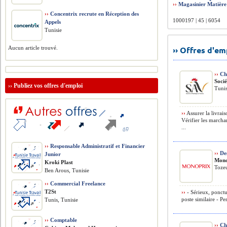
››
Magasinier Matière
››
Concentrix recrute en Réception des
1000197 | 45 | 6054
Appels
Tunisie
Aucun article trouvé.
›› Offres d'e
››
Cha
Socié
››
Publiez vos offres d'emploi
Tuni
››
Assurer la livrais
Vérifier les marcha
...
››
Responsable Administratif et Financier
››
Des
Junior
Mono
Kroki Plast
Tozeu
Ben Arous, Tunisie
››
Commercial Freelance
T2St
››
- Sérieux, ponctu
poste similaire - Pe
Tunis, Tunisie
››
Comptable
››
Ch