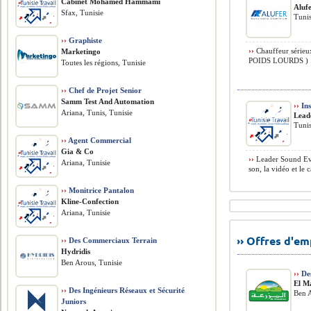
Cabinet Mohamed Hammami
Aluf
Sfax, Tunisie
Tunis
››
Graphiste
››
Chauffeur sérieu
Marketingo
POIDS LOURDS ) .
Toutes les régions, Tunisie
››
Chef de Projet Senior
Samm Test And Automation
››
Ins
Ariana, Tunis, Tunisie
Lead
Tunis
››
Agent Commercial
Gia & Co
››
Leader Sound Even
Ariana, Tunisie
son, la vidéo et le 
››
Monitrice Pantalon
Kline-Confection
Ariana, Tunisie
›› Offres d'e
››
Des Commerciaux Terrain
Hydridis
Ben Arous, Tunisie
››
Des
El M
››
Des Ingénieurs Réseaux et Sécurité
Ben A
Juniors