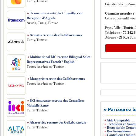
Tunis, Tunisie
Lieu de travail : Zone
››
Transcom recrute des Conseillers en
Comment postuler :
Réception d’Appels
Cette opportunité vou
Ariana, Tunis, Tunisie
Pays / Ville ›
Tunisie,
Téléphone ›
70 242 
››
Armatis recrute des Collaborateurs
Adresse ›
ZI Rue Jam
Tunis, Tunisie
››
Multinational MC recrute Bilingual Sales
Representatives French / English
Toutes les régions, Tunisie
››
Monoprix recrute des Collaborateurs
Toutes les régions, Tunisie
››
IKI Assurance recrute des Conseillers
Mutuelle Santé
›› Parcourez 
Tunis, Tunisie
››
Aide Comptable
››
Altaservice recrute des Collaborateurs
››
Technicien en Soudu
Tunis, Tunisie
››
Responsable Comptab
››
Des Assembleurs
››
Contrôleur Qualité