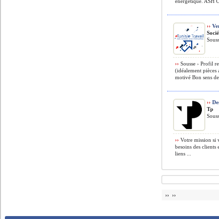
énergétique. ASH C
››
Ven
Socié
Souss
››
Sousse › Profil r
(idéalement pièces
motivé Bon sens de
››
Des
Tp
Souss
››
Votre mission si 
besoins des clients
liens ...
›› ››