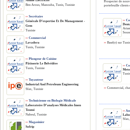
Amine Electricite
Prospecter de nouve
Ben Arous, Manouba, Tunis, Tunisie
portefeuille clients 
››
Secrétaire
››
Co
Générale D’expertise Et De Management -
Dent
Gem
Arian
Tunisie
Souss
››
Commercial
Lavadora
››
Basé(e) sur Tunis
Tunis, Tunisie
››
Plongeur de Cuisine
Pâtisserie Le Belvédère
››
Co
Tunis, Tunisie
Meto
Tunis
››
Tuyauteur
​Industrial And Petroleum Engineering
››
Commercial, chau
Sfax, Tunisie
››
Technicienne en Biologie Médicale
Laboratoire D’analyses Médicales Imen
Tounsi
››
Ass
Nabeul, Tunisie
Labo
Sfax,
››
Magasinier
Sofrip