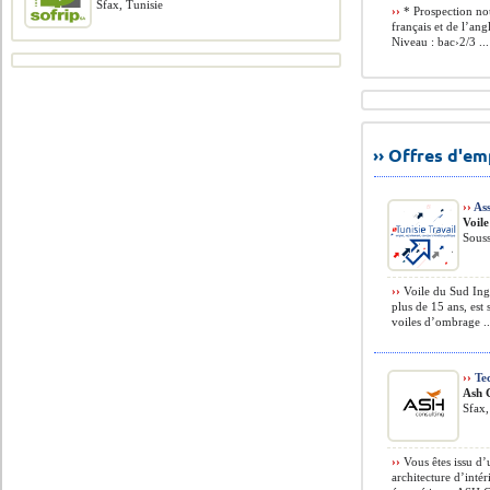
Sfax, Tunisie
››
* Prospection nou
français et de l’ang
Niveau : bac›2/3 ...
›› Offres d'e
››
Ass
Voile
Souss
››
Voile du Sud Ingé
plus de 15 ans, est 
voiles d’ombrage ..
››
Te
Ash 
Sfax,
››
Vous êtes issu d’
architecture d’inté