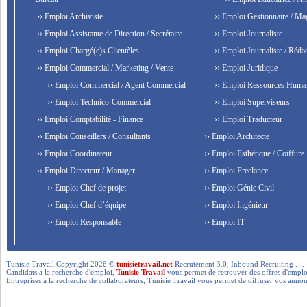
›› Emploi Archiviste
›› Emploi Gestionnaire / Ma
›› Emploi Assistante de Direction / Secrétaire
›› Emploi Journaliste
›› Emploi Chargé(e)s Clientèles
›› Emploi Journaliste / Rédac
›› Emploi Commercial / Marketing / Vente
›› Emploi Juridique
›› Emploi Commercial / Agent Commercial
›› Emploi Ressources Huma
›› Emploi Technico-Commercial
›› Emploi Superviseurs
›› Emploi Comptabilité - Finance
›› Emploi Traducteur
›› Emploi Conseillers / Consultants
›› Emploi Architecte
›› Emploi Coordinateur
›› Emploi Esthétique / Coiffure
›› Emploi Directeur / Manager
›› Emploi Freelance
›› Emploi Chef de projet
›› Emploi Génie Civil
›› Emploi Chef d’équipe
›› Emploi Ingénieur
›› Emploi Responsable
›› Emploi IT
Tunisie Travail Copyright 2026 ©
tunisietravail.net
Recrutement 3.0, Inbound Recruiting .- .-.. --- 
Candidats a la recherche d'emploi,
Tunisie Travail
vous permet de retrouver des offres d'emploi 
Entreprises a la recherche de collaborateurs, Tunisie Travail vous permet de diffuser vos annon