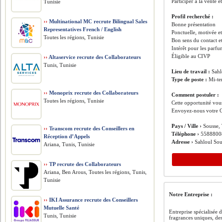
Participer à la vente et
Tunisie
Profil recherché :
››
Multinational MC recrute Bilingual Sales
Bonne présentation
Representatives French / English
Ponctuelle, motivée et
Toutes les régions, Tunisie
Bon sens du contact e
Intérêt pour les parfu
Éligible au CIVP
››
Altaservice recrute des Collaborateurs
Tunis, Tunisie
Lieu de travail :
Sahl
Type de poste :
Mi-te
››
Monoprix recrute des Collaborateurs
Comment postuler :
Toutes les régions, Tunisie
Cette opportunité vous
Envoyez-nous votre C
Pays / Ville ›
Sousse, 
››
Transcom recrute des Conseillers en
Téléphone ›
5588800
Réception d’Appels
Adresse ›
Sahloul Sou
Ariana, Tunis, Tunisie
››
TP recrute des Collaborateurs
Ariana, Ben Arous, Toutes les régions, Tunis,
Tunisie
Notre Entreprise :
››
IKI Assurance recrute des Conseillers
Mutuelle Santé
Entreprise spécialisée 
Tunis, Tunisie
fragrances uniques, des