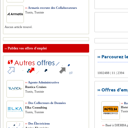
››
Armatis recrute des Collaborateurs
Tunis, Tunisie
Aucun article trouvé.
››
Publiez vos offres d'emploi
›› Parcourez 
1002488 | 11 | 2394
››
Agente Administrativo
Rustica Cruises
›› Offres d'e
Tunis, Tunisie
››
Des Collecteurs de Données
››
Re
Hote
Elka Consulting
Tunis
Tunis, Tunisie
››
Des Électriciens
››
Basé à DJERBA po