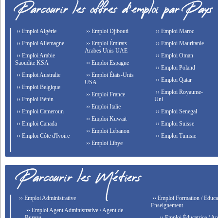
›› Emploi Algérie
›› Emploi Djibouti
›› Emploi Maroc
›› Emploi Allemagne
›› Emploi Émirats
›› Emploi Mauritanie
Arabes Unis UAE
›› Emploi Arabie
›› Emploi Oman
Saoudite KSA
›› Emploi Espagne
›› Emploi Poland
›› Emploi Australie
›› Emploi États-Unis
›› Emploi Qatar
USA
›› Emploi Belgique
›› Emploi Royaume-
›› Emploi France
›› Emploi Bénin
Uni
›› Emploi Italie
›› Emploi Cameroun
›› Emploi Senegal
›› Emploi Kuwait
›› Emploi Canada
›› Emploi Suisse
›› Emploi Lebanon
›› Emploi Côte d'Ivoire
›› Emploi Tunisie
›› Emploi Libye
›› Emploi Administrative
›› Emploi Formation / Educat
Enseignement
›› Emploi Agent Administrative / Agent de
Bureau
›› Emploi Éducatrice / An