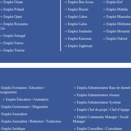
›› Emploi Oman
›› Emploi Ben Arous
›› Emploi Kef
›› Emploi Poland
›› Emploi Bizerte
›› Emploi Mahdia
›› Emploi Qatar
›› Emploi Gabes
›› Emploi Manouba
›› Emploi Royaume-
›› Emploi Gafsa
›› Emploi Médenine
Uni
›› Emploi Jendouba
›› Emploi Monastir
›› Emploi Senegal
›› Emploi Kairouan
›› Emploi Nabeul
›› Emploi Suisse
›› Emploi Zaghouan
›› Emploi Tunisie
› Emploi Formation / Education /
›› Emploi Administrateur Base de donnée
nseignement
›› Emploi Administrateur réseaux
›› Emploi Éducatrice / Animatrice
›› Emploi Administrateur Système
› Emploi Gestionnaire / Magasinier
›› Emploi Chef de projet / Chef d’équipe
› Emploi Journaliste
›› Emploi Community Manager / Social
› Emploi Journaliste / Rédacteur / Traducteur
Manager
› Emploi Juridique
›› Emploi Conseillers / Consultants