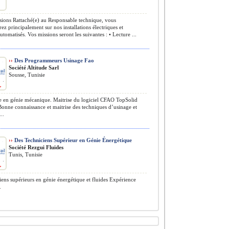
ions Rattaché(e) au Responsable technique, vous
rez principalement sur nos installations électriques et
utomatisés. Vos missions seront les suivantes : • Lecture ...
››
Des Programmeurs Usinage Fao
Société Altitude Sarl
Sousse, Tunisie
en génie mécanique. Maitrise du logiciel CFAO TopSolid
Bonne connaissance et maitrise des techniques d’usinage et
..
››
Des Techniciens Supérieur en Génie Énergétique
Société Rezgui Fluides
Tunis, Tunisie
ens supérieurs en génie énergétique et fluides Expérience
.