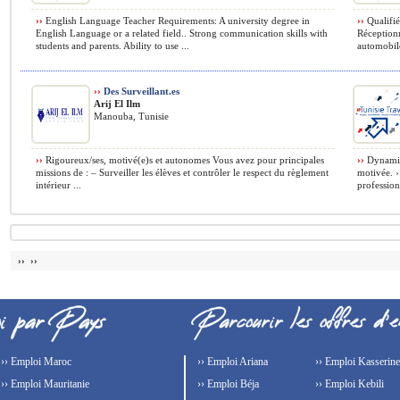
››
English Language Teacher Requirements: A university degree in
››
Qualifié
English Language or a related field.. Strong communication skills with
Réceptionn
students and parents. Ability to use ...
automobiles
››
Des Surveillant.es
Arij El Ilm
Manouba, Tunisie
››
Rigoureux/ses, motivé(e)s et autonomes Vous avez pour principales
››
Dynamiqu
missions de : – Surveiller les élèves et contrôler le respect du règlement
motivée. › 
intérieur ...
profession
›› ››
›› Emploi Maroc
›› Emploi Ariana
›› Emploi Kasserine
›› Emploi Mauritanie
›› Emploi Béja
›› Emploi Kebili