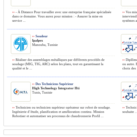
››
- À Distance Pour travailler avec une entreprise française spécialisée
››
Vos miss
dans ce domaine. Vous aurez pour mission : - Assurer la mise en
interviend
service ...
systèmes a
››
Soudeur
Ipalpex
Manouba, Tunisie
››
Réaliser des assemblages métalliques par différents procédés de
››
Diplôme 
soudage (MIG, TIG, ARC) selon les plans, tout en garantissant la
ou autre. 
qualité et le ...
choix des .
››
Des Techniciens Supérieur
High Technology Integrator Hti
Tunis, Tunisie
››
Technicien ou technicien supérieur opérateur sur robot de soudage.
››
Technici
Ingénierie d’étude, planification et amélioration continu. Mission
souhaite ..
Robotiser et automatiser ses processus de chaudronnerie Profil ...