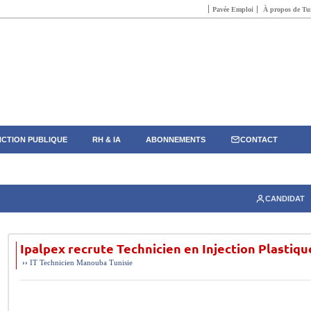
Pavée Emploi
À propos de Tun
CTION PUBLIQUE
RH & IA
ABONNEMENTS
CONTACT
CANDIDAT
Ipalpex recrute Technicien en Injection Plastiqu
››
IT
Technicien
Manouba
Tunisie