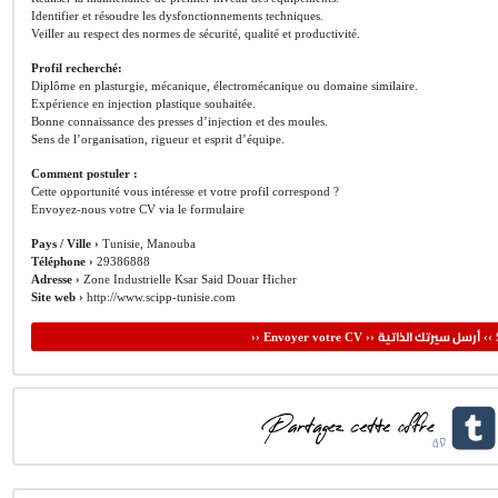
Identifier et résoudre les dysfonctionnements techniques.
Veiller au respect des normes de sécurité, qualité et productivité.
Profil recherché:
Diplôme en plasturgie, mécanique, électromécanique ou domaine similaire.
Expérience en injection plastique souhaitée.
Bonne connaissance des presses d’injection et des moules.
Sens de l’organisation, rigueur et esprit d’équipe.
Comment postuler :
Cette opportunité vous intéresse et votre profil correspond ?
Envoyez-nous votre CV via le formulaire
Pays / Ville ›
Tunisie, Manouba
Téléphone ›
29386888
Adresse ›
Zone Industrielle Ksar Said Douar Hicher
Site web ›
http://www.scipp-tunisie.com
أرسل سيرتك الذاتية
›› Envoyer votre CV ››
‹‹ 