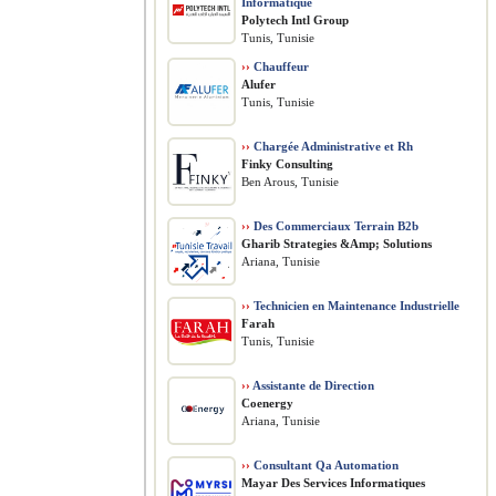
Informatique
Polytech Intl Group
Tunis, Tunisie
››
Chauffeur
Alufer
Tunis, Tunisie
››
Chargée Administrative et Rh
Finky Consulting
Ben Arous, Tunisie
››
Des Commerciaux Terrain B2b
Gharib Strategies &Amp; Solutions
Ariana, Tunisie
››
Technicien en Maintenance Industrielle
Farah
Tunis, Tunisie
››
Assistante de Direction
Coenergy
Ariana, Tunisie
››
Consultant Qa Automation
Mayar Des Services Informatiques