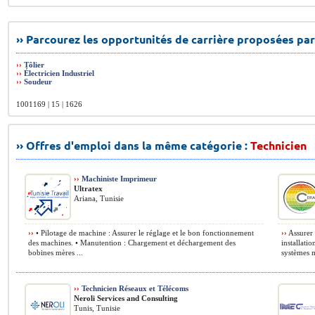
›› Parcourez les opportunités de carrière proposées par
››
Tôlier
››
Électricien Industriel
››
Soudeur
1001169 | 15 | 1626
›› Offres d'emploi dans la même catégorie :
Technicien
››
Machiniste Imprimeur
Ultratex
Ariana, Tunisie
››
• Pilotage de machine : Assurer le réglage et le bon fonctionnement
››
Assurer 
des machines. • Manutention : Chargement et déchargement des
installatio
bobines mères ...
systèmes m
››
Technicien Réseaux et Télécoms
Neroli Services and Consulting
Tunis, Tunisie