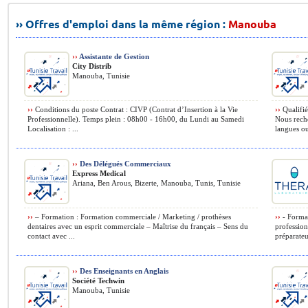
›› Offres d'emploi dans la même région :
Manouba
››
Assistante de Gestion
City Distrib
Manouba, Tunisie
››
Conditions du poste Contrat : CIVP (Contrat d’Insertion à la Vie
››
Qualifié
Professionnelle). Temps plein : 08h00 - 16h00, du Lundi au Samedi
Nous reche
Localisation : ...
langues ou
››
Des Délégués Commerciaux
Express Medical
Ariana, Ben Arous, Bizerte, Manouba, Tunis, Tunisie
››
– Formation : Formation commerciale / Marketing / prothèses
››
- Format
dentaires avec un esprit commerciale – Maîtrise du français – Sens du
profession
contact avec ...
préparateu
››
Des Enseignants en Anglais
Société Techwin
Manouba, Tunisie