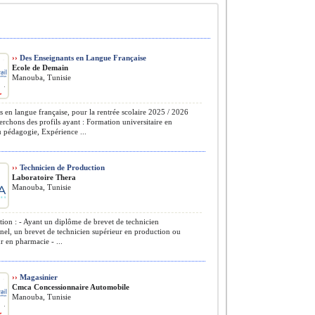
››
Des Enseignants en Langue Française
Ecole de Demain
Manouba, Tunisie
s en langue française, pour la rentrée scolaire 2025 / 2026
rchons des profils ayant : Formation universitaire en
 pédagogie, Expérience ...
››
Technicien de Production
Laboratoire Thera
Manouba, Tunisie
ion : - Ayant un diplôme de brevet de technicien
nel, un brevet de technicien supérieur en production ou
r en pharmacie - ...
››
Magasinier
Cmca Concessionnaire Automobile
Manouba, Tunisie