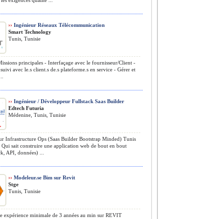
les exigences qualité ...
››
Ingénieur Réseaux Télécommunication
Smart Technology
Tunis, Tunisie
issions principales - Interfaçage avec le fournisseur/Client -
suivi avec le.s client.s de.s plateforme.s en service - Gérer et
..
››
Ingénieur / Développeur Fullstack Saas Builder
Edtech Futuria
Médenine, Tunis, Tunisie
r Infrastructure Ops (Saas Builder Bootstrap Minded) Tunis
Qui sait construire une application web de bout en bout
ck, API, données) ...
››
Modeleur.se Bim sur Revit
Stge
Tunis, Tunisie
e expérience minimale de 3 années au min sur REVIT