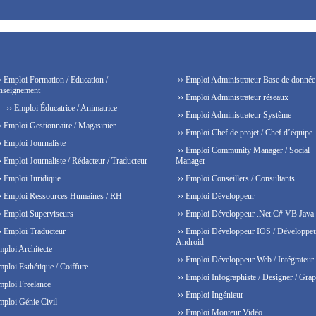
› Emploi Formation / Education /
›› Emploi Administrateur Base de donnée
nseignement
›› Emploi Administrateur réseaux
›› Emploi Éducatrice / Animatrice
›› Emploi Administrateur Système
› Emploi Gestionnaire / Magasinier
›› Emploi Chef de projet / Chef d’équipe
› Emploi Journaliste
›› Emploi Community Manager / Social
› Emploi Journaliste / Rédacteur / Traducteur
Manager
› Emploi Juridique
›› Emploi Conseillers / Consultants
› Emploi Ressources Humaines / RH
›› Emploi Développeur
› Emploi Superviseurs
›› Emploi Développeur .Net C# VB Java
› Emploi Traducteur
›› Emploi Développeur IOS / Développe
Android
mploi Architecte
›› Emploi Développeur Web / Intégrateur
mploi Esthétique / Coiffure
›› Emploi Infographiste / Designer / Grap
mploi Freelance
›› Emploi Ingénieur
mploi Génie Civil
›› Emploi Monteur Vidéo