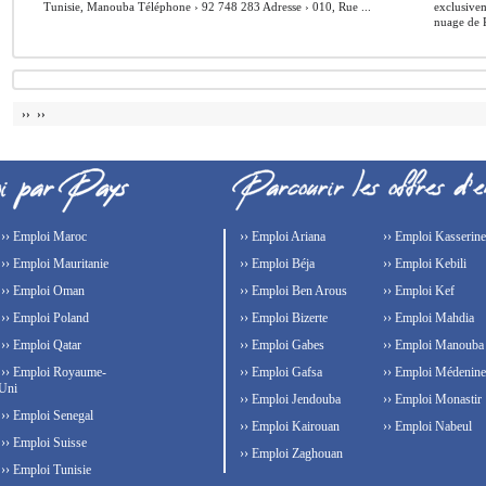
Tunisie, Manouba Téléphone › 92 748 283 Adresse › 010, Rue ...
exclusivem
nuage de P
›› ››
›› Emploi Maroc
›› Emploi Ariana
›› Emploi Kasserine
›› Emploi Mauritanie
›› Emploi Béja
›› Emploi Kebili
›› Emploi Oman
›› Emploi Ben Arous
›› Emploi Kef
›› Emploi Poland
›› Emploi Bizerte
›› Emploi Mahdia
›› Emploi Qatar
›› Emploi Gabes
›› Emploi Manouba
›› Emploi Royaume-
›› Emploi Gafsa
›› Emploi Médenine
Uni
›› Emploi Jendouba
›› Emploi Monastir
›› Emploi Senegal
›› Emploi Kairouan
›› Emploi Nabeul
›› Emploi Suisse
›› Emploi Zaghouan
›› Emploi Tunisie