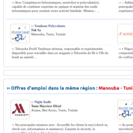
››
Avec Compétences Informatiques, motivé(e) et polyvalent(e),
››
– Ashley
capable de combiner expertise en optique et maitrise des outils
principales
informatiques pour soutenir notre activité familiale. Mission - ...
expérience
››
Vendeuse Polyvalente
Nsk Sa
Manouba, Tunis, Tunisie
››
Tebourba Profil Vendeuse sérieuse, responsable et expérimentée
››
• Négoci
disponible pour travailler dans un magasin à Tebourba de 8h à 19h du
comprendre
lundi au samedi ...
de coiffure
›› Offres d'emploi dans la même région :
Manouba - Tuni
››
Night Audit
Tunis Marriott Hôtel
Ariana, Ben Arous, Tunis, Tunisie
››
Ses principales missions sont : Accueillir les clients la nuit (check-in,
››
du poste
check-out, informations et assistance). Garantir la sécurité, la
microbiolo