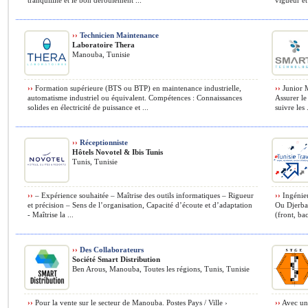
tranquillité et le bon déroulement ...
vigueur et 
››
Technicien Maintenance
Laboratoire Thera
Manouba, Tunisie
››
Formation supérieure (BTS ou BTP) en maintenance industrielle,
››
Junior M
automatisme industriel ou équivalent. Compétences : Connaissances
Assurer le 
solides en électricité de puissance et ...
suivre les .
››
Réceptionniste
Hôtels Novotel & Ibis Tunis
Tunis, Tunisie
››
– Expérience souhaitée – Maîtrise des outils informatiques – Rigueur
››
Ingénieu
et précision – Sens de l’organisation, Capacité d’écoute et d’adaptation
Ou Djerba 
- Maîtrise la ...
(front, ba
››
Des Collaborateurs
Société Smart Distribution
Ben Arous, Manouba, Toutes les régions, Tunis, Tunisie
››
Pour la vente sur le secteur de Manouba. Postes Pays / Ville ›
››
Avec un