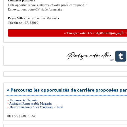
Comment postuler :
Cette opportunité vous intéresse et votre profil correspond ?
Envoyez-nous votre CV via le formulaire
Pays / Ville ›
Tunis, Tunisie, Manouba
Téléphone ›
27155010
أرسل سيرتك الذاتية
›› Envoyer votre CV ››
‹‹ 
›› Parcourez les opportunités de carrière proposées par
››
Commercial Terrain
››
Assistant Responsable Magasin
››
Des Promotrices / des Vendeuses - Tunis
1001722 | 238 | 13345