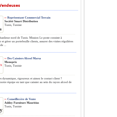
 Vendeuses
››
Représentant Commercial Terrain
Société Smart Distribution
Tunis, Tunisie
banlieue nord de Tunis. Mission Le poste consiste à
 et gérer un portefeuille clients, assurer des visites régulières
de ...
››
Des Caissiers Alcool Marsa
Monoprix
Tunis, Tunisie
s dynamique, rigoureux et aimez le contact client ?
notre équipe en tant que caissier au sein du rayon alcool de
››
Conseiller.ère de Vente
Ashley Furniture Mauritius
Tunis, Tunisie