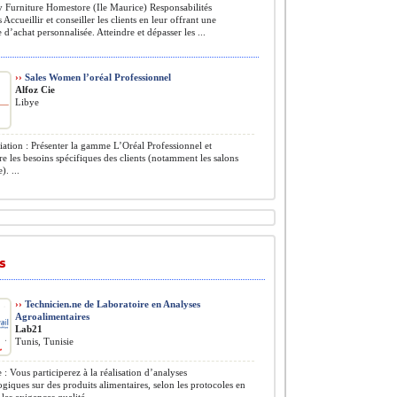
 Furniture Homestore (Ile Maurice) Responsabilités
 Accueillir et conseiller les clients en leur offrant une
 d’achat personnalisée. Atteindre et dépasser les ...
››
Sales Women l’oréal Professionnel
Alfoz Cie
Libye
ation : Présenter la gamme L’Oréal Professionnel et
 les besoins spécifiques des clients (notamment les salons
). ...
s
››
Technicien.ne de Laboratoire en Analyses
Agroalimentaires
Lab21
Tunis, Tunisie
 : Vous participerez à la réalisation d’analyses
giques sur des produits alimentaires, selon les protocoles en