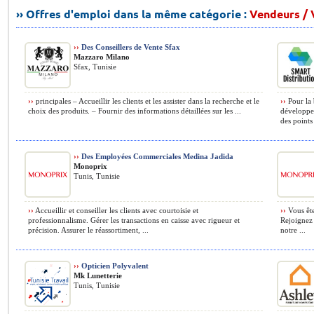
›› Offres d'emploi dans la même catégorie :
Vendeurs /
››
Des Conseillers de Vente Sfax
Mazzaro Milano
Sfax, Tunisie
››
principales – Accueillir les clients et les assister dans la recherche et le
››
Pour la 
choix des produits. – Fournir des informations détaillées sur les ...
développer
des points 
››
Des Employées Commerciales Medina Jadida
Monoprix
Tunis, Tunisie
››
Accueillir et conseiller les clients avec courtoisie et
››
Vous ête
professionnalisme. Gérer les transactions en caisse avec rigueur et
Rejoignez 
précision. Assurer le réassortiment, ...
notre ...
››
Opticien Polyvalent
Mk Lunetterie
Tunis, Tunisie