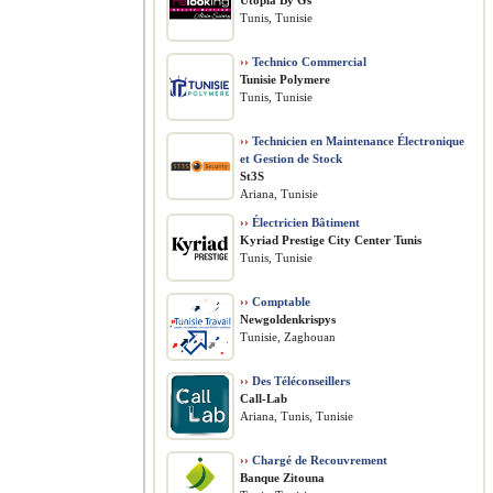
Utopia By Gs
Tunis, Tunisie
››
Technico Commercial
Tunisie Polymere
Tunis, Tunisie
››
Technicien en Maintenance Électronique
et Gestion de Stock
St3S
Ariana, Tunisie
››
Électricien Bâtiment
Kyriad Prestige City Center Tunis
Tunis, Tunisie
››
Comptable
Newgoldenkrispys
Tunisie, Zaghouan
››
Des Téléconseillers
Call-Lab
Ariana, Tunis, Tunisie
››
Chargé de Recouvrement
Banque Zitouna