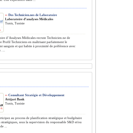
››
Des Technicien.nes de Laboratoire
Laboratoire d’analyses Médicales
Tunis, Tunisie
ire d’Analyses Médicales recrute Technicien.ne de
e Profil Techniciens en maîtrisant parfaitement le
t sanguin et qui habite à proximité de préférence avec
 ...
››
Consultant Stratégie et Développement
Attijari Bank
Tunis, Tunisie
ticipez au process de planification stratégique et budgétaire
s stratégiques, sous la supervision du responsable S&D et/ou
de ...