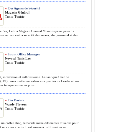
››
Des Agents de Sécurité
Magasin Général
Tunis, Tunisie
 Borj Cedria Magasin Général Missions principales : -
 surveillance et la sécurité des locaux, du personnel et des
››
Front Office Manager
Novotel Tunis Lac
Tunis, Tunisie
t, motivation et enthousiasme. En tant que Chef de
(H/F), vous mettez en valeur vos qualités de Leader et vos
s interpersonnelles pour ...
››
Des Barista
Wardy Flavors
Tunis, Tunisie
un coffee shop, le barista mène différentes missions pour
et servir ses clients. Il est amené à : - Conseiller sa ...