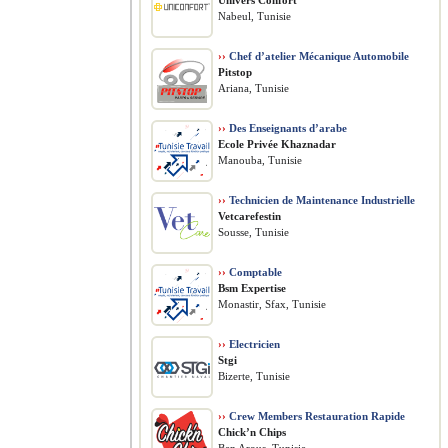
Univers Confort
Nabeul, Tunisie
››
Chef d’atelier Mécanique Automobile
Pitstop
Ariana, Tunisie
››
Des Enseignants d’arabe
Ecole Privée Khaznadar
Manouba, Tunisie
››
Technicien de Maintenance Industrielle
Vetcarefestin
Sousse, Tunisie
››
Comptable
Bsm Expertise
Monastir, Sfax, Tunisie
››
Electricien
Stgi
Bizerte, Tunisie
››
Crew Members Restauration Rapide
Chick’n Chips