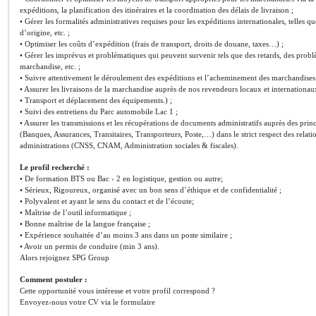
expéditions, la planification des itinéraires et la coordination des délais de livraison ;
• Gérer les formalités administratives requises pour les expéditions internationales, telles que
d’origine, etc. ;
• Optimiser les coûts d’expédition (frais de transport, droits de douane, taxes…) ;
• Gérer les imprévus et problématiques qui peuvent survenir tels que des retards, des pr
marchandise, etc. ;
• Suivre attentivement le déroulement des expéditions et l’acheminement des marchandises e
• Assurer les livraisons de la marchandise auprès de nos revendeurs locaux et internationau
• Transport et déplacement des équipements.) ;
• Suivi des entretiens du Parc automobile Lac 1 ;
• Assurer les transmissions et les récupérations de documents administratifs auprès des princ
(Banques, Assurances, Transitaires, Transporteurs, Poste,…) dans le strict respect des relati
administrations (CNSS, CNAM, Administration sociales & fiscales).
Le profil recherché :
• De formation BTS ou Bac › 2 en logistique, gestion ou autre;
• Sérieux, Rigoureux, organisé avec un bon sens d’éthique et de confidentialité ;
• Polyvalent et ayant le sens du contact et de l’écoute;
• Maîtrise de l’outil informatique ;
• Bonne maîtrise de la langue française ;
• Expérience souhaitée d’au moins 3 ans dans un poste similaire ;
• Avoir un permis de conduire (min 3 ans).
Alors rejoignez SPG Group
Comment postuler :
Cette opportunité vous intéresse et votre profil correspond ?
Envoyez-nous votre CV via le formulaire