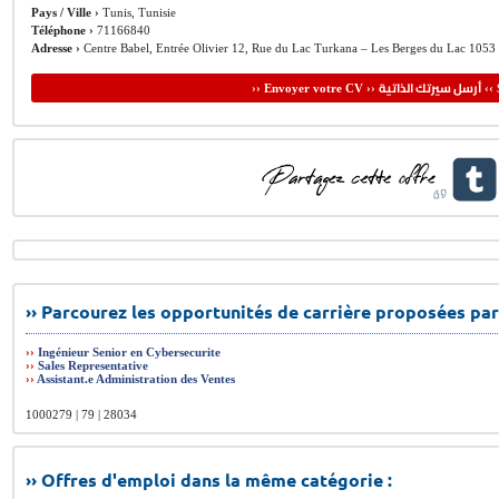
Pays / Ville ›
Tunis, Tunisie
Téléphone ›
71166840
Adresse ›
Centre Babel, Entrée Olivier 12, Rue du Lac Turkana – Les Berges du Lac 1053
أرسل سيرتك الذاتية
›› Envoyer votre CV ››
‹‹ 
›› Parcourez les opportunités de carrière proposées par
››
Ingénieur Senior en Cybersecurite
››
Sales Representative
››
Assistant.e Administration des Ventes
1000279 | 79 | 28034
›› Offres d'emploi dans la même catégorie :