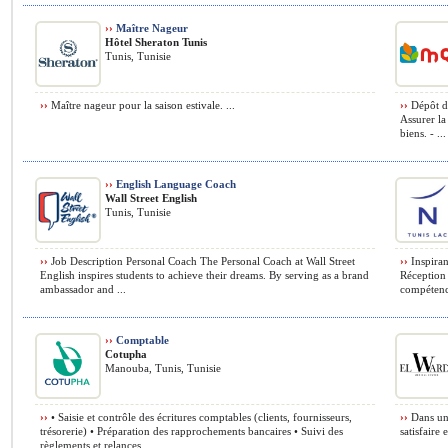
››
Maître Nageur
Hôtel Sheraton Tunis
Tunis, Tunisie
››
Maître nageur pour la saison estivale. ...
››
Dépôt de
Assurer la
biens. - ...
››
English Language Coach
Wall Street English
Tunis, Tunisie
››
Job Description Personal Coach The Personal Coach at Wall Street
››
Inspiran
English inspires students to achieve their dreams. By serving as a brand
Réception 
ambassador and ...
compétence
››
Comptable
Cotupha
Manouba, Tunis, Tunisie
››
• Saisie et contrôle des écritures comptables (clients, fournisseurs,
››
Dans un 
trésorerie) • Préparation des rapprochements bancaires • Suivi des
satisfaire 
règlements et relances ...