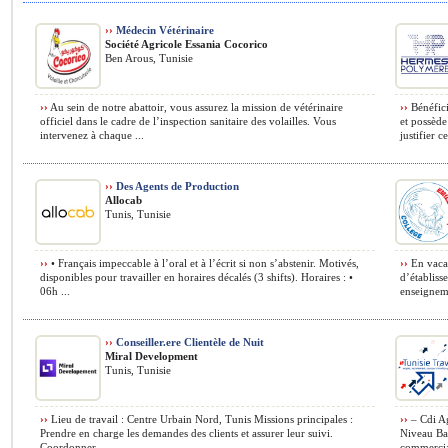
››
Médecin Vétérinaire
Société Agricole Essania Cocorico
Ben Arous, Tunisie
››
Au sein de notre abattoir, vous assurez la mission de vétérinaire
››
Bénéfici
officiel dans le cadre de l’inspection sanitaire des volailles. Vous
et possède
intervenez à chaque ...
justifier 
››
Des Agents de Production
Allocab
Tunis, Tunisie
››
• Français impeccable à l’oral et à l’écrit si non s’abstenir. Motivés,
››
En vacat
disponibles pour travailler en horaires décalés (3 shifts). Horaires : •
d’établiss
06h ...
enseigneme
››
Conseiller.ere Clientèle de Nuit
Miral Development
Tunis, Tunisie
››
Lieu de travail : Centre Urbain Nord, Tunis Missions principales :
››
– Cdi Ag
Prendre en charge les demandes des clients et assurer leur suivi.
Niveau Ba
Coordonner ...
commercial