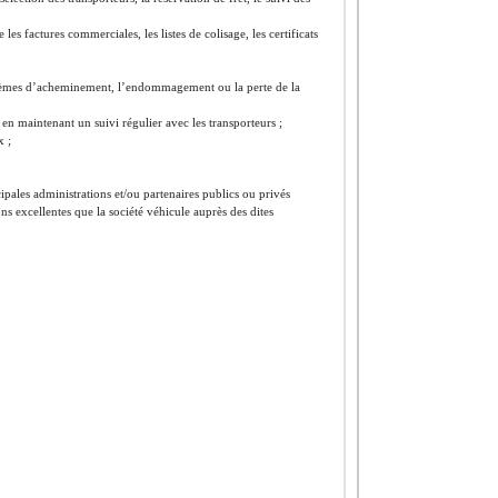
 les factures commerciales, les listes de colisage, les certificats
oblèmes d’acheminement, l’endommagement ou la perte de la
n maintenant un suivi régulier avec les transporteurs ;
x ;
ipales administrations et/ou partenaires publics ou privés
ons excellentes que la société véhicule auprès des dites