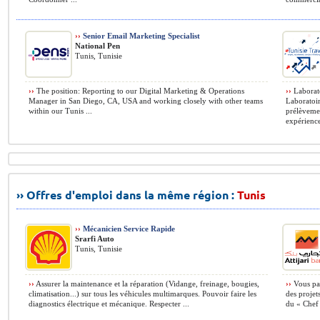
››
Senior Email Marketing Specialist
National Pen
Tunis, Tunisie
››
The position: Reporting to our Digital Marketing & Operations
››
Laborato
Manager in San Diego, CA, USA and working closely with other teams
Laboratoir
within our Tunis ...
prélèvemen
expérience.
›› Offres d'emploi dans la même région :
Tunis
››
Mécanicien Service Rapide
Srarfi Auto
Tunis, Tunisie
››
Assurer la maintenance et la réparation (Vidange, freinage, bougies,
››
Vous par
climatisation...) sur tous les véhicules multimarques. Pouvoir faire les
des projet
diagnostics électrique et mécanique. Respecter ...
du « Chef 