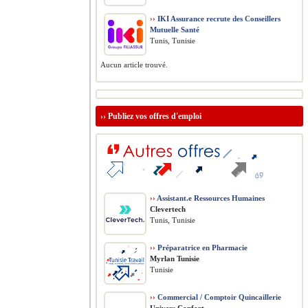
››
IKI Assurance recrute des Conseillers
Mutuelle Santé
Tunis, Tunisie
Aucun article trouvé.
››
Publiez vos offres d'emploi
››
Assistant.e Ressources Humaines
Clevertech
Tunis, Tunisie
››
Préparatrice en Pharmacie
Myrlan Tunisie
Tunisie
››
Commercial / Comptoir Quincaillerie