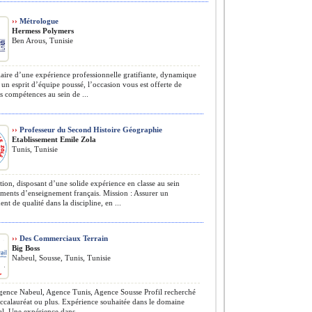
››
Métrologue
Hermess Polymers
Ben Arous, Tunisie
aire d’une expérience professionnelle gratifiante, dynamique
 un esprit d’équipe poussé, l’occasion vous est offerte de
ces compétences au sein de ...
››
Professeur du Second Histoire Géographie
Etablissement Emile Zola
Tunis, Tunisie
ion, disposant d’une solide expérience en classe au sein
ements d’enseignement français. Mission : Assurer un
nt de qualité dans la discipline, en ...
››
Des Commerciaux Terrain
Big Boss
Nabeul, Sousse, Tunis, Tunisie
ence Nabeul, Agence Tunis, Agence Sousse Profil recherché
ccalauréat ou plus. Expérience souhaitée dans le domaine
. Une expérience dans ...