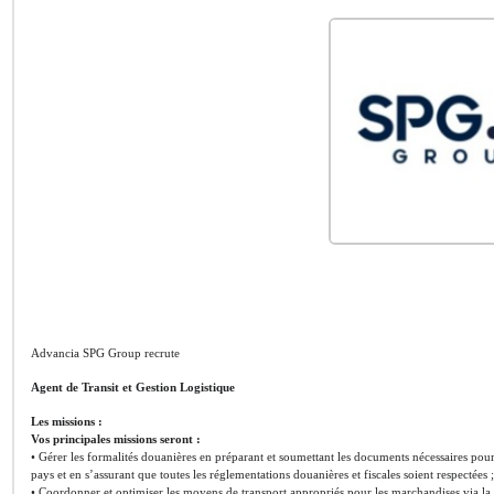
Advancia SPG Group recrute
Agent de Transit et Gestion Logistique
Les missions :
Vos principales missions seront :
• Gérer les formalités douanières en préparant et soumettant les documents nécessaires pour
pays et en s’assurant que toutes les réglementations douanières et fiscales soient respectées ;
• Coordonner et optimiser les moyens de transport appropriés pour les marchandises via la sél