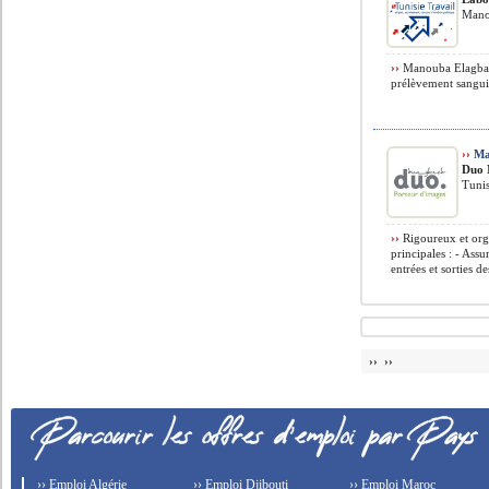
Mano
››
Manouba Elagba P
prélèvement sanguin
››
Ma
Duo 
Tunis
››
Rigoureux et orga
principales : - Assu
entrées et sorties des
›› ››
›› Emploi Algérie
›› Emploi Djibouti
›› Emploi Maroc