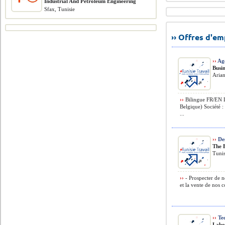
​Industrial And Petroleum Engineering
Sfax, Tunisie
›› Offres d'e
››
Age
Busi
Arian
››
Bilingue FR/EN Li
Belgique) Société :
...
››
De
The 
Tunis
››
- Prospecter de n
et la vente de nos c
››
Tec
Labo