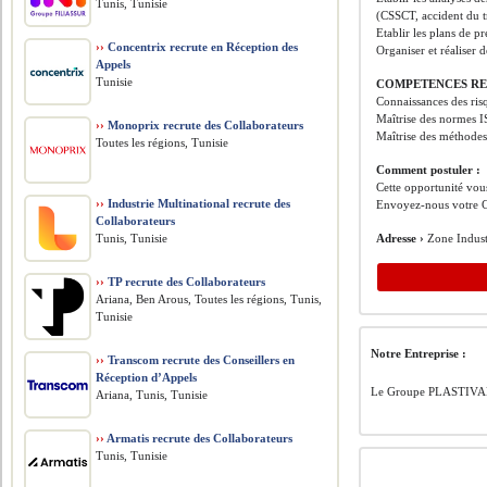
Tunis, Tunisie
(CSSCT, accident du t
Etablir les plans de p
››
Concentrix recrute en Réception des
Organiser et réaliser 
Appels
Tunisie
COMPETENCES RE
Connaissances des risq
Maîtrise des normes 
››
Monoprix recrute des Collaborateurs
Maîtrise des méthode
Toutes les régions, Tunisie
Comment postuler :
Cette opportunité vous
››
Industrie Multinational recrute des
Envoyez-nous votre C
Collaborateurs
Tunis, Tunisie
Adresse ›
Zone Indust
››
TP recrute des Collaborateurs
Ariana, Ben Arous, Toutes les régions, Tunis,
Tunisie
Notre Entreprise :
››
Transcom recrute des Conseillers en
Réception d’Appels
Le Groupe PLASTIVALOI
Ariana, Tunis, Tunisie
››
Armatis recrute des Collaborateurs
Tunis, Tunisie