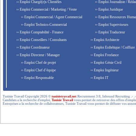
›› Emploi Chargé(e)s Clientèles
›› Emploi Journaliste / Rédac
›› Emploi Commercial / Marketing / Vente
›› Emploi Juridique
›› Emploi Commercial / Agent Commercial
›› Emploi Ressources Huma
›› Emploi Technico-Commercial
›› Emploi Superviseurs
›› Emploi Comptabilité - Finance
›› Emploi Traducteur
›› Emploi Conseillers / Consultants
›› Emploi Architecte
›› Emploi Coordinateur
›› Emploi Esthétique / Coiffure
›› Emploi Directeur / Manager
›› Emploi Freelance
›› Emploi Chef de projet
›› Emploi Génie Civil
›› Emploi Chef d’équipe
›› Emploi Ingénieur
›› Emploi Responsable
›› Emploi IT
Tunisie Travail Copyright 2026 ©
tunisietravail.net
Recrutement 3.0, Inbound Recruiting .- .-.. --- 
Candidats a la recherche d'emploi,
Tunisie Travail
vous permet de retrouver des offres d'emploi 
Entreprises a la recherche de collaborateurs, Tunisie Travail vous permet de diffuser vos annon