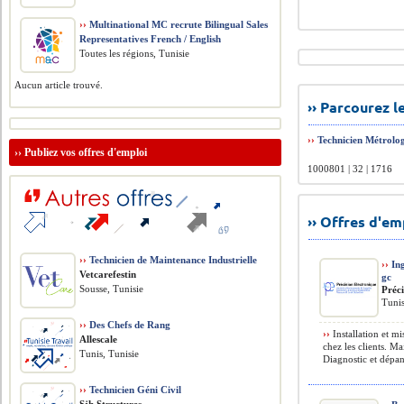
››
Multinational MC recrute Bilingual Sales
Representatives French / English
Toutes les régions, Tunisie
Aucun article trouvé.
›› Parcourez 
››
Technicien Métrolo
››
Publiez vos offres d'emploi
1000801 | 32 | 1716
›› Offres d'e
››
Technicien de Maintenance Industrielle
››
Ing
Vetcarefestin
gc
Sousse, Tunisie
Préc
Tunis
››
Des Chefs de Rang
››
Installation et m
Allescale
chez les clients. M
Tunis, Tunisie
Diagnostic et dépan
››
Technicien Géni Civil