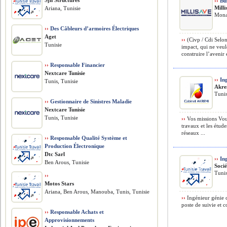
Sjh Structures
››
Bus
Milli
Ariana, Tunisie
Monas
››
Des Câbleurs d’armoires Électriques
Aget
››
(Civp / Cdi Selon
Tunisie
impact, qui ne veu
construire l’avenir e
››
Responsable Financier
Nextcare Tunisie
››
Ing
Tunis, Tunisie
Akre
Tunis
››
Gestionnaire de Sinistres Maladie
Nextcare Tunisie
Tunis, Tunisie
››
Vos missions Vous
travaux et les étud
réseaux ...
››
Responsable Qualité Système et
Production Électronique
Dtc Sarl
››
Ing
Ben Arous, Tunisie
Soci
Tunis
››
Motos Stars
Ariana, Ben Arous, Manouba, Tunis, Tunisie
››
Ingénieur génie 
poste de suivie et c
››
Responsable Achats et
Approvisionnements