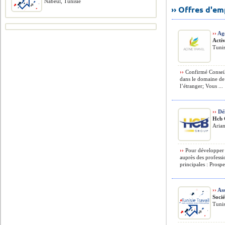
Nabeul, Tunisie
›› Offres d'e
››
Age
Acti
Tunis
››
Confirmé Conseil
dans le domaine de 
l’étranger; Vous ...
››
Dél
Hcb 
Arian
››
Pour développer s
auprès des profess
principales : Prospe
››
Ass
Soci
Tunis