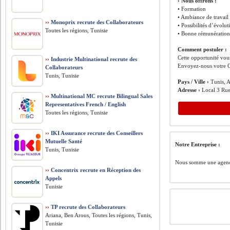
› Nous offrons :
• Formation
• Ambiance de travai
››
Monoprix recrute des Collaborateurs
• Possibilités d’évolu
Toutes les régions, Tunisie
• Bonne rémunération (
Comment postuler :
Cette opportunité vous
››
Industrie Multinational recrute des
Envoyez-nous votre C
Collaborateurs
Tunis, Tunisie
Pays / Ville ›
Tunis, A
Adresse ›
Local 3 Rue
››
Multinational MC recrute Bilingual Sales
Representatives French / English
Toutes les régions, Tunisie
››
IKI Assurance recrute des Conseillers
Mutuelle Santé
Notre Entreprise :
Tunis, Tunisie
Nous somme une agence 
››
Concentrix recrute en Réception des
Appels
Tunisie
››
TP recrute des Collaborateurs
Ariana, Ben Arous, Toutes les régions, Tunis,
Tunisie