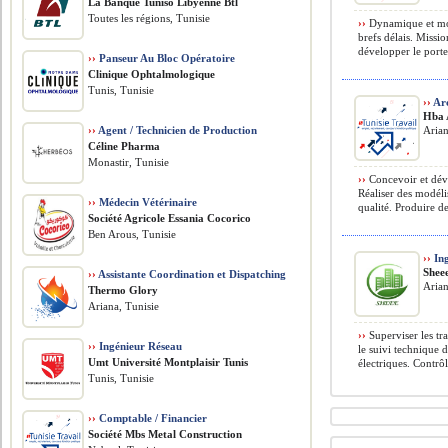
La Banque Tuniso Libyenne Btl
Toutes les régions, Tunisie
››
Dynamique et mot
brefs délais. Missi
développer le portef
››
Panseur Au Bloc Opératoire
Clinique Ophtalmologique
Tunis, Tunisie
››
Arc
Hba 
››
Agent / Technicien de Production
Arian
Céline Pharma
Monastir, Tunisie
››
Concevoir et déve
Réaliser des modéli
››
Médecin Vétérinaire
qualité. Produire de
Société Agricole Essania Cocorico
Ben Arous, Tunisie
››
Ing
Shee
››
Assistante Coordination et Dispatching
Arian
Thermo Glory
Ariana, Tunisie
››
Superviser les tr
››
Ingénieur Réseau
le suivi technique d
Umt Université Montplaisir Tunis
électriques. Contrôl
Tunis, Tunisie
››
Comptable / Financier
Société Mbs Metal Construction