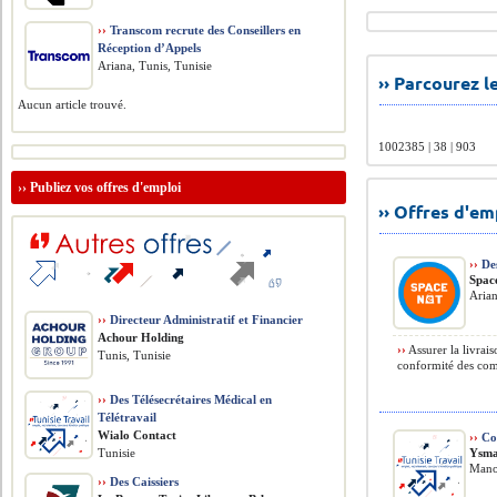
››
Transcom recrute des Conseillers en
Réception d’Appels
Ariana, Tunis, Tunisie
›› Parcourez 
Aucun article trouvé.
1002385 | 38 | 903
››
Publiez vos offres d'emploi
›› Offres d'e
››
Des
Spac
Arian
››
Directeur Administratif et Financier
Achour Holding
››
Assurer la livrais
Tunis, Tunisie
conformité des comm
››
Des Télésecrétaires Médical en
Télétravail
Wialo Contact
››
Co
Tunisie
Ysma
Mano
››
Des Caissiers