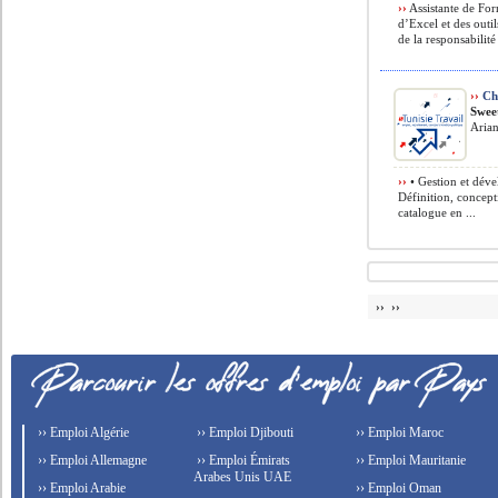
››
Assistante de For
d’Excel et des outi
de la responsabilité 
››
Che
Swee
Aria
››
• Gestion et déve
Définition, concept
catalogue en ...
›› ››
›› Emploi Algérie
›› Emploi Djibouti
›› Emploi Maroc
›› Emploi Allemagne
›› Emploi Émirats
›› Emploi Mauritanie
Arabes Unis UAE
›› Emploi Arabie
›› Emploi Oman