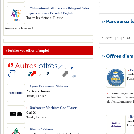
››
Multinational MC recrute Bilingual Sales
Representatives French / English
Toutes les régions, Tunisie
›› Parcourez 
Aucun article trouvé.
1000238 | 20 | 1824
››
Publiez vos offres d'emploi
›› Offres d'e
››
For
Insti
Tunis
››
Agent Evaluateur Sinistres
Nextcare Tunisie
››
Passionné(e) par 
Tunis, Tunisie
recherché : Licenc
de l’enseignement E
››
Opérateur Machines Cnc / Laser
Ctrl X
››
Re
Tunis, Tunisie
Cine
Tunis
››
Blaster / Painter