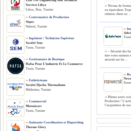
Ezar For Engineering And Technical
Services Libya
››
Niveau de format
Libye, Sfax, Tunisie
ou équivalent. Exp
relation client ou ..
››
Contremaitre de Production
Sitpec
Nabeul, Tunisie
››
Ins
Advi
Tunis
››
Ingénieur / Technicien Supérieur
Société Sem
Tunis, Tunisie
››
– Sécurité des In
titre votre mission 
››
Gestionnaire de Boutique
sécurité sur les ...
Hafsa Pour L’industrie Et Le Commerce
Tunis, Tunisie
››
Res
Newr
››
Esthéticienne
Souss
Société Djerba Thermalisme
Médenine, Tunisie
››
Pilotez notre cro
Production ! L’acti
››
Commercial
l’acquisition de no
Metouicars
Tunis, Tunisie
››
Assistante Coordination et Dispatching
Thermo Glory