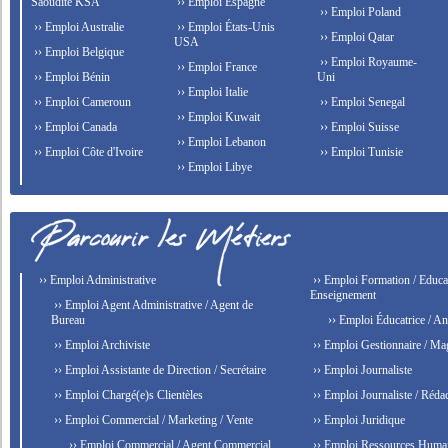
Saoudite KSA
›› Emploi Espagne
›› Emploi Poland
›› Emploi Australie
›› Emploi États-Unis
›› Emploi Qatar
USA
›› Emploi Belgique
›› Emploi Royaume-
›› Emploi France
›› Emploi Bénin
Uni
›› Emploi Italie
›› Emploi Cameroun
›› Emploi Senegal
›› Emploi Kuwait
›› Emploi Canada
›› Emploi Suisse
›› Emploi Lebanon
›› Emploi Côte d'Ivoire
›› Emploi Tunisie
›› Emploi Libye
›› Emploi Administrative
›› Emploi Formation / Educat
Enseignement
›› Emploi Agent Administrative / Agent de
Bureau
›› Emploi Éducatrice / An
›› Emploi Archiviste
›› Emploi Gestionnaire / Ma
›› Emploi Assistante de Direction / Secrétaire
›› Emploi Journaliste
›› Emploi Chargé(e)s Clientèles
›› Emploi Journaliste / Rédac
›› Emploi Commercial / Marketing / Vente
›› Emploi Juridique
›› Emploi Commercial / Agent Commercial
›› Emploi Ressources Huma