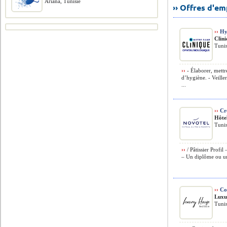
Ariana, Tunisie
›› Offres d'e
››
Hyg
Clin
Tunis
››
- Élaborer, mettr
d’hygiène. - Veille
...
››
Cro
Hôte
Tunis
››
/ Pâtissier Profil
– Un diplôme ou un c
››
Co
Luxu
Tunis