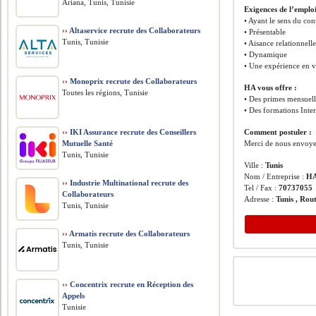
Ariana, Tunis, Tunisie
Exigences de l’emplo
• Ayant le sens du con
››
Altaservice recrute des Collaborateurs
• Présentable
Tunis, Tunisie
• Aisance relationnell
• Dynamique
• Une expérience en v
››
Monoprix recrute des Collaborateurs
HA vous offre :
Toutes les régions, Tunisie
• Des primes mensuelle
• Des formations Inte
››
IKI Assurance recrute des Conseillers
Comment postuler :
Mutuelle Santé
Merci de nous envoye
Tunis, Tunisie
Ville :
Tunis
Nom / Entreprise :
H
››
Industrie Multinational recrute des
Tel / Fax :
70737055
Collaborateurs
Adresse :
Tunis , Rou
Tunis, Tunisie
››
Armatis recrute des Collaborateurs
Tunis, Tunisie
››
Concentrix recrute en Réception des
Appels
Tunisie