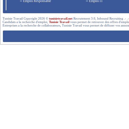
›› Emploi Responsable
›› Emploi IT
Tunisie Travail Copyright 2026 ©
tunisietravail.net
Recrutement 3.0, Inbound Recruiting .- .-.. --- 
Candidats a la recherche d'emploi,
Tunisie Travail
vous permet de retrouver des offres d'emploi 
Entreprises a la recherche de collaborateurs, Tunisie Travail vous permet de diffuser vos annon