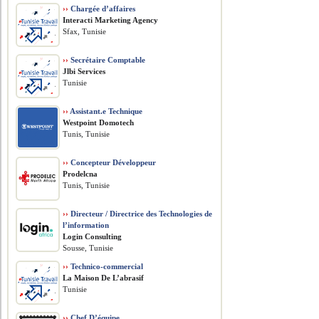
››
Chargée d’affaires
Interacti Marketing Agency
Sfax, Tunisie
››
Secrétaire Comptable
Jlbi Services
Tunisie
››
Assistant.e Technique
Westpoint Domotech
Tunis, Tunisie
››
Concepteur Développeur
Prodelcna
Tunis, Tunisie
››
Directeur / Directrice des Technologies de
l’information
Login Consulting
Sousse, Tunisie
››
Technico-commercial
La Maison De L’abrasif
Tunisie
››
Chef D’équipe