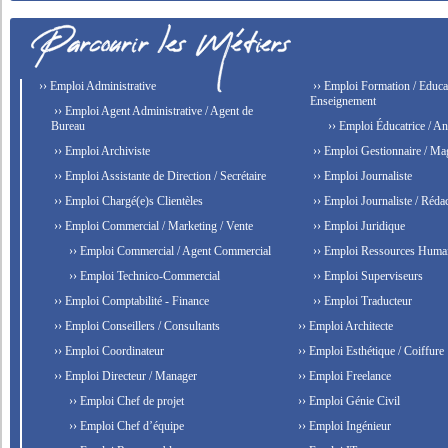
›› Emploi Administrative
›› Emploi Formation / Educat
Enseignement
›› Emploi Agent Administrative / Agent de
Bureau
›› Emploi Éducatrice / An
›› Emploi Archiviste
›› Emploi Gestionnaire / Ma
›› Emploi Assistante de Direction / Secrétaire
›› Emploi Journaliste
›› Emploi Chargé(e)s Clientèles
›› Emploi Journaliste / Rédac
›› Emploi Commercial / Marketing / Vente
›› Emploi Juridique
›› Emploi Commercial / Agent Commercial
›› Emploi Ressources Huma
›› Emploi Technico-Commercial
›› Emploi Superviseurs
›› Emploi Comptabilité - Finance
›› Emploi Traducteur
›› Emploi Conseillers / Consultants
›› Emploi Architecte
›› Emploi Coordinateur
›› Emploi Esthétique / Coiffure
›› Emploi Directeur / Manager
›› Emploi Freelance
›› Emploi Chef de projet
›› Emploi Génie Civil
›› Emploi Chef d’équipe
›› Emploi Ingénieur