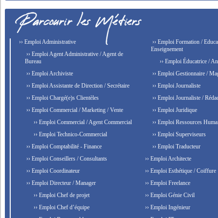
›› Emploi Administrative
›› Emploi Formation / Educat
Enseignement
›› Emploi Agent Administrative / Agent de
Bureau
›› Emploi Éducatrice / An
›› Emploi Archiviste
›› Emploi Gestionnaire / Ma
›› Emploi Assistante de Direction / Secrétaire
›› Emploi Journaliste
›› Emploi Chargé(e)s Clientèles
›› Emploi Journaliste / Rédac
›› Emploi Commercial / Marketing / Vente
›› Emploi Juridique
›› Emploi Commercial / Agent Commercial
›› Emploi Ressources Huma
›› Emploi Technico-Commercial
›› Emploi Superviseurs
›› Emploi Comptabilité - Finance
›› Emploi Traducteur
›› Emploi Conseillers / Consultants
›› Emploi Architecte
›› Emploi Coordinateur
›› Emploi Esthétique / Coiffure
›› Emploi Directeur / Manager
›› Emploi Freelance
›› Emploi Chef de projet
›› Emploi Génie Civil
›› Emploi Chef d’équipe
›› Emploi Ingénieur