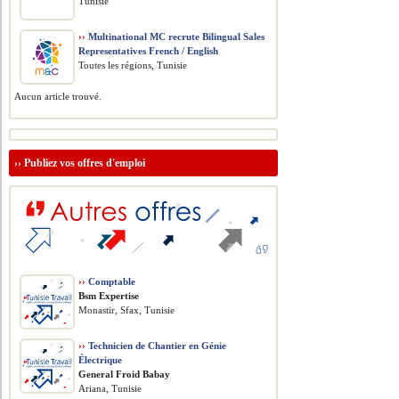
Tunisie
››
Multinational MC recrute Bilingual Sales
Representatives French / English
Toutes les régions, Tunisie
Aucun article trouvé.
››
Publiez vos offres d'emploi
››
Comptable
Bsm Expertise
Monastir, Sfax, Tunisie
››
Technicien de Chantier en Génie
Électrique
General Froid Babay
Ariana, Tunisie