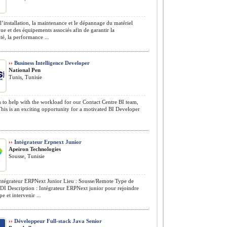
l’installation, la maintenance et le dépannage du matériel
ue et des équipements associés afin de garantir la
ité, la performance ...
››
Business Intelligence Developer
National Pen
Tunis, Tunisie
 to help with the workload for our Contact Centre BI team,
This is an exciting opportunity for a motivated BI Developer
››
Intégrateur Erpnext Junior
Apeiron Technologies
Sousse, Tunisie
Intégrateur ERPNext Junior Lieu : Sousse/Remote Type de
CDI Description : Intégrateur ERPNext junior pour rejoindre
e et intervenir ...
››
Développeur Full-stack Java Senior