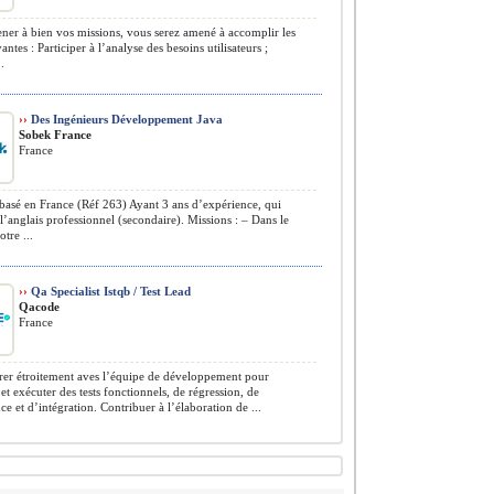
er à bien vos missions, vous serez amené à accomplir les
antes : Participer à l’analyse des besoins utilisateurs ;
.
››
Des Ingénieurs Développement Java
Sobek France
France
basé en France (Réf 263) Ayant 3 ans d’expérience, qui
 l’anglais professionnel (secondaire). Missions : – Dans le
tre ...
››
Qa Specialist Istqb / Test Lead
Qacode
France
er étroitement aves l’équipe de développement pour
et exécuter des tests fonctionnels, de régression, de
e et d’intégration. Contribuer à l’élaboration de ...