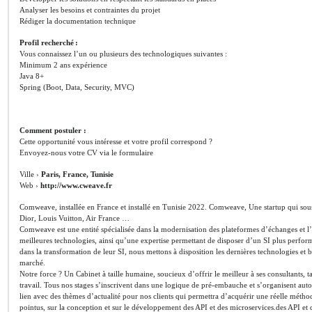
Analyser les besoins et contraintes du projet
Rédiger la documentation technique
Profil recherché :
Vous connaissez l’un ou plusieurs des technologiques suivantes :
Minimum 2 ans expérience
Java 8+
Spring (Boot, Data, Security, MVC)
Comment postuler :
Cette opportunité vous intéresse et votre profil correspond ?
Envoyez-nous votre CV via le formulaire
Ville ›
Paris, France, Tunisie
Web ›
http://www.cweave.fr
Comweave, installée en France et installé en Tunisie 2022. Comweave, Une startup qui so
Dior, Louis Vuitton, Air France …
Comweave est une entité spécialisée dans la modernisation des plateformes d’échanges et l’
meilleures technologies, ainsi qu’une expertise permettant de disposer d’un SI plus perform
dans la transformation de leur SI, nous mettons à disposition les dernières technologies et 
marché.
Notre force ? Un Cabinet à taille humaine, soucieux d’offrir le meilleur à ses consultants, 
travail. Tous nos stages s’inscrivent dans une logique de pré-embauche et s’organisent auto
lien avec des thèmes d’actualité pour nos clients qui permettra d’acquérir une réelle méthod
pointus, sur la conception et sur le développement des API et des microservices.des API et 