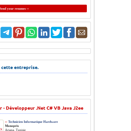
Send your resumes ‹‹
 cette entreprise.
 - Développeur .Net C# VB Java J2ee
››
Technicien Informatique Hardware
Monoprix
Ariana, Tunisie