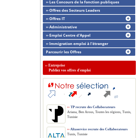
›› Les Concours de la fonction publiques
›› Offres des Secteurs Leaders
›› Offres IT
›› Administrative
›› Emploi Centre d'Appel
›› Immigration emploi à l'étranger
Parcourir les Offres
››
Entreprise
Publiez vos offres d'emploi
››
TP recrute des Collaborateurs
Ariana, Ben Arous, Toutes les régions, Tunis,
Tunisie
››
Altaservice recrute des Collaborateurs
Tunis, Tunisie