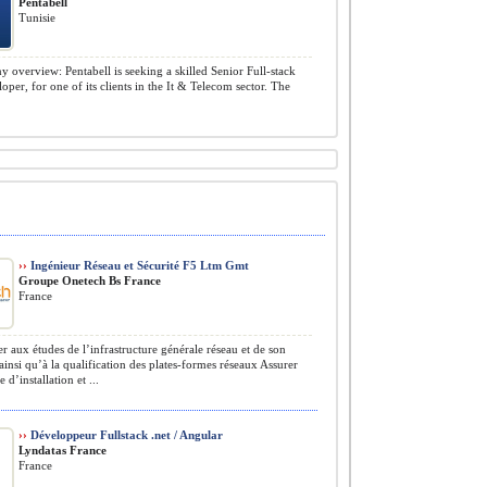
Pentabell
Tunisie
overview: Pentabell is seeking a skilled Senior Full-stack
oper, for one of its clients in the It & Telecom sector. The
››
Ingénieur Réseau et Sécurité F5 Ltm Gmt
Groupe Onetech Bs France
France
er aux études de l’infrastructure générale réseau et de son
ainsi qu’à la qualification des plates-formes réseaux Assurer
e d’installation et ...
››
Développeur Fullstack .net / Angular
Lyndatas France
France