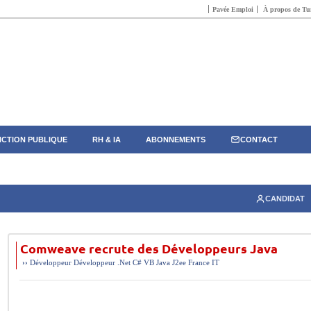
Pavée Emploi
À propos de Tun
CTION PUBLIQUE
RH & IA
ABONNEMENTS
CONTACT
CANDIDAT
Comweave recrute des Développeurs Java
››
Développeur
Développeur .Net C# VB Java J2ee
France
IT