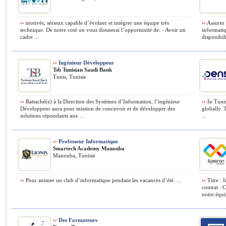
››
motivés, sérieux capable d’évoluer et intégrer une équipe très
››
Assurer 
technique. De notre coté on vous donnerai l’opportunité de: - Avoir un
informatiq
cadre ...
disponibil
››
Ingénieur Développeur
Tsb Tunisian Saudi Bank
Tunis, Tunisie
››
Rattaché(e) à la Direction des Systèmes d’Information, l’ingénieur
››
In Tunis
Développeur aura pour mission de concevoir et de développer des
globally. 
solutions répondants aux ...
...
››
Professeur Informatique
Smartech Academy Manouba
Manouba, Tunisie
››
Pour animer un club d’informatique pendant les vacances d’été. ...
››
Titre : 
contrat : 
notre équip
››
Des Formateurs