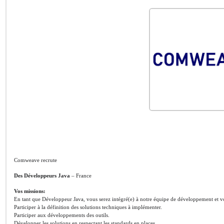
Comweave recrute
Des Développeurs Java
– France
Vos missions:
En tant que Développeur Java, vous serez intégré(e) à notre équipe de développement et vou
Participer à la définition des solutions techniques à implémenter.
Participer aux développements des outils.
Développer les solutions en respectant les standards en places