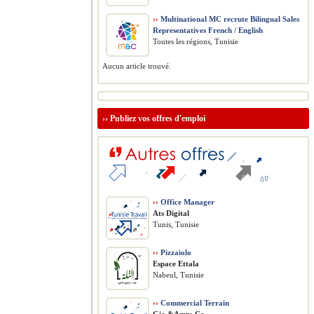
››
Multinational MC recrute Bilingual Sales
Representatives French / English
Toutes les régions, Tunisie
Aucun article trouvé.
››
Publiez vos offres d'emploi
››
Office Manager
Ats Digital
Tunis, Tunisie
››
Pizzaiolo
Espace Ettala
Nabeul, Tunisie
››
Commercial Terrain