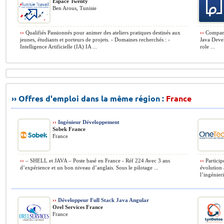
Espace Twenty
Ben Arous, Tunisie
››
Qualifiés Passionnés pour animer des ateliers pratiques destinés aux
››
Company 
jeunes, étudiants et porteurs de projets. › Domaines recherchés : ›
Java Devel
Intelligence Artificielle (IA) IA ...
role ...
›› Offres d'emploi dans la même région :
France
››
Ingénieur Développement
Sobek France
France
››
– SHELL et JAVA – Poste basé en France - Réf 224 Avec 3 ans
››
Particip
d’expérience et un bon niveau d’anglais. Sous le pilotage ...
évolution 
l’ingénieri
››
Développeur Full Stack Java Angular
Orel Services France
France