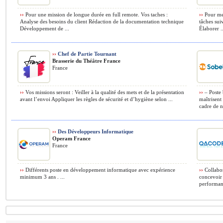
››
Pour une mission de longue durée en full remote. Vos taches :
››
Pour men
Analyse des besoins du client Rédaction de la documentation technique
tâches suiv
Développement de ...
Élaborer ..
››
Chef de Partie Tournant
Brasserie du Théâtre France
France
››
Vos missions seront : Veiller à la qualité des mets et de la présentation
››
– Poste 
avant l’envoi Appliquer les règles de sécurité et d’hygiène selon ...
maîtrisent
cadre de no
››
Des Développeurs Informatique
Operam France
France
››
Différents poste en développement informatique avec expérience
››
Collabor
minimum 3 ans . ...
concevoir 
performanc