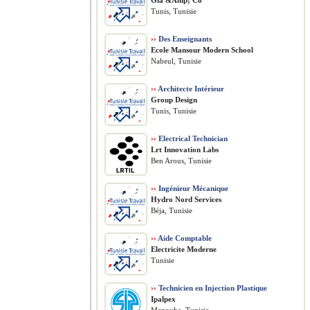
Gia &Amp; Co
Tunis, Tunisie
››
Des Enseignants
Ecole Mansour Modern School
Nabeul, Tunisie
››
Architecte Intérieur
Group Design
Tunis, Tunisie
››
Electrical Technician
Lrt Innovation Labs
Ben Arous, Tunisie
››
Ingénieur Mécanique
Hydro Nord Services
Béja, Tunisie
››
Aide Comptable
Electricite Moderne
Tunisie
››
Technicien en Injection Plastique
Ipalpex