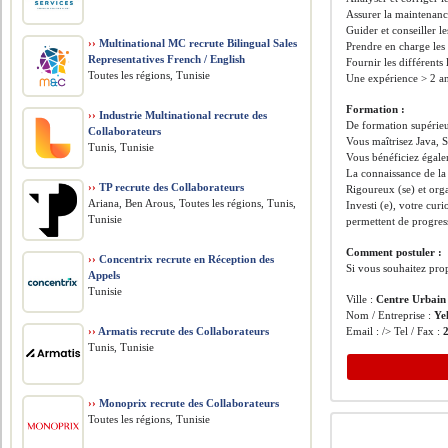
Assurer la maintenance
Guider et conseiller l
››
Multinational MC recrute Bilingual Sales
Prendre en charge les
Representatives French / English
Fournir les différents 
Toutes les régions, Tunisie
Une expérience > 2 ans
Formation :
››
Industrie Multinational recrute des
De formation supérieu
Collaborateurs
Vous maîtrisez Java, 
Tunis, Tunisie
Vous bénéficiez égale
La connaissance de la
››
TP recrute des Collaborateurs
Rigoureux (se) et orga
Ariana, Ben Arous, Toutes les régions, Tunis,
Investi (e), votre cur
Tunisie
permettent de progres
Comment postuler :
››
Concentrix recrute en Réception des
Si vous souhaitez prop
Appels
Tunisie
Ville :
Centre Urbain
Nom / Entreprise :
Ye
››
Armatis recrute des Collaborateurs
Email : /> Tel / Fax :
Tunis, Tunisie
››
Monoprix recrute des Collaborateurs
Toutes les régions, Tunisie