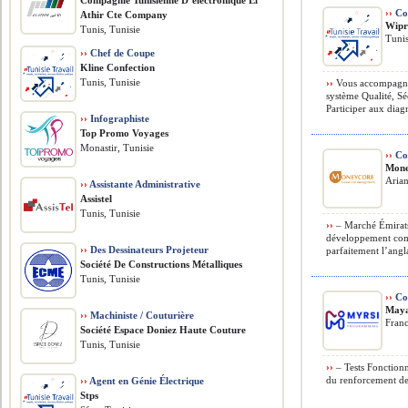
Compagnie Tunisienne D’electronique El
››
Con
Athir Cte Company
Wipr
Tunis, Tunisie
Tunis
››
Chef de Coupe
Kline Confection
Tunis, Tunisie
››
Vous accompagnere
système Qualité, Sé
Participer aux diag
››
Infographiste
Top Promo Voyages
Monastir, Tunisie
››
Com
Mone
Arian
››
Assistante Administrative
Assistel
Tunis, Tunisie
››
– Marché Émirats
développement comm
››
Des Dessinateurs Projeteur
parfaitement l’angl
Société De Constructions Métalliques
Tunis, Tunisie
››
Co
Maya
››
Machiniste / Couturière
Franc
Société Espace Doniez Haute Couture
Tunis, Tunisie
››
– Tests Fonctionn
du renforcement de 
››
Agent en Génie Électrique
Stps