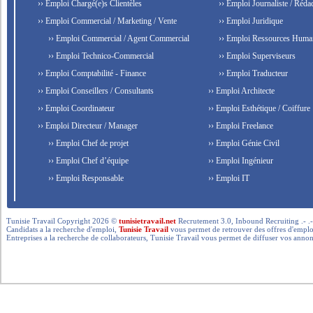
›› Emploi Chargé(e)s Clientèles
›› Emploi Journaliste / Rédac
›› Emploi Commercial / Marketing / Vente
›› Emploi Juridique
›› Emploi Commercial / Agent Commercial
›› Emploi Ressources Huma
›› Emploi Technico-Commercial
›› Emploi Superviseurs
›› Emploi Comptabilité - Finance
›› Emploi Traducteur
›› Emploi Conseillers / Consultants
›› Emploi Architecte
›› Emploi Coordinateur
›› Emploi Esthétique / Coiffure
›› Emploi Directeur / Manager
›› Emploi Freelance
›› Emploi Chef de projet
›› Emploi Génie Civil
›› Emploi Chef d’équipe
›› Emploi Ingénieur
›› Emploi Responsable
›› Emploi IT
Tunisie Travail Copyright 2026 ©
tunisietravail.net
Recrutement 3.0, Inbound Recruiting .- .-.. --- 
Candidats a la recherche d'emploi,
Tunisie Travail
vous permet de retrouver des offres d'emploi 
Entreprises a la recherche de collaborateurs, Tunisie Travail vous permet de diffuser vos annon