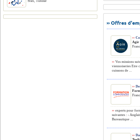
Sfax, Tunisie
›› Offres d'e
››
Com
Agir
Fran
››
Vos missions suiva
viennoiseries Etre 
cuissons de ...
››
De
Form
Fran
››
experts pour form
suivantes : - Angla
Bureautique ...
››
Dat
Teoli