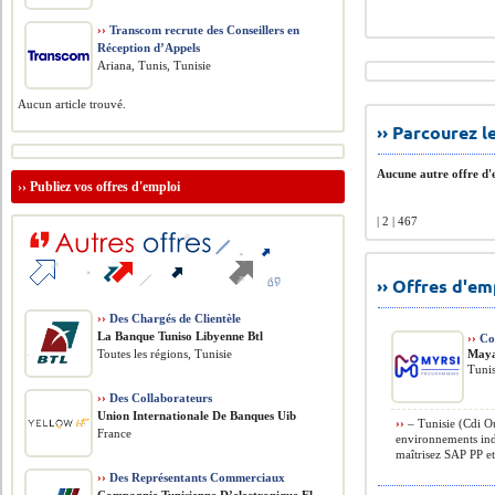
››
Transcom recrute des Conseillers en
Réception d’Appels
Ariana, Tunis, Tunisie
Aucun article trouvé.
›› Parcourez 
Aucune autre offre d'e
››
Publiez vos offres d'emploi
| 2 | 467
›› Offres d'e
››
Des Chargés de Clientèle
La Banque Tuniso Libyenne Btl
››
Con
Toutes les régions, Tunisie
Maya
Tunis
››
Des Collaborateurs
Union Internationale De Banques Uib
››
– Tunisie (Cdi Ou
France
environnements indu
maîtrisez SAP PP et 
››
Des Représentants Commerciaux