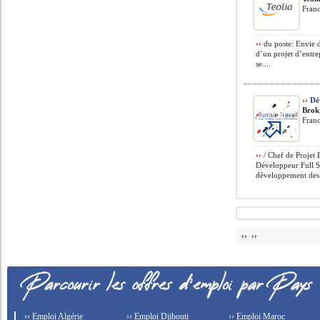
Fran
››
du poste: Envie d
d’un projet d’entre
se ...
››
Dé
Brok
Fran
››
/ Chef de Projet 
Développeur Full St
développement des a
›› ››
›› Emploi Algérie
›› Emploi Djibouti
›› Emploi Maroc