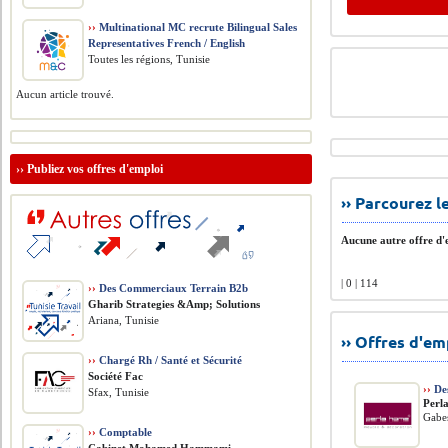
››
Multinational MC recrute Bilingual Sales
Representatives French / English
Toutes les régions, Tunisie
Aucun article trouvé.
››
Publiez vos offres d'emploi
›› Parcourez 
Aucune autre offre d'e
| 0 | 114
››
Des Commerciaux Terrain B2b
Gharib Strategies &Amp; Solutions
Ariana, Tunisie
›› Offres d'e
››
Chargé Rh / Santé et Sécurité
Société Fac
››
Des
Sfax, Tunisie
Perl
Gabes
››
Comptable