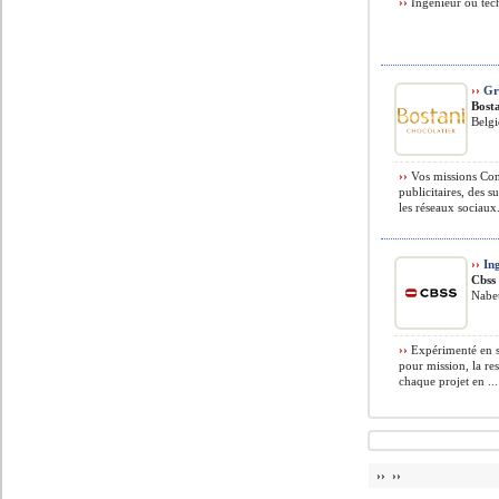
››
Ingénieur ou tech
››
Gra
Bost
Belg
››
Vos missions Con
publicitaires, des 
les réseaux sociaux
››
Ing
Cbss
Nabeu
››
Expérimenté en sé
pour mission, la res
chaque projet en ...
›› ››