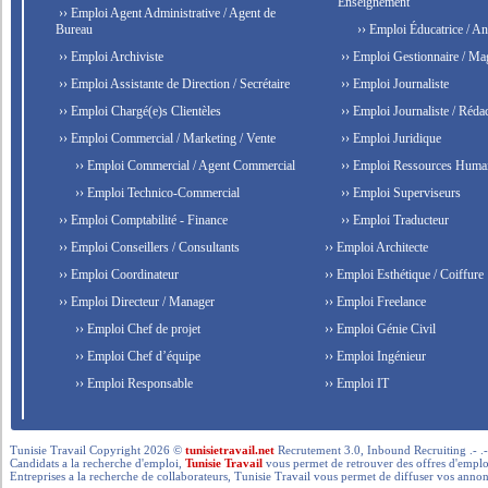
Enseignement
›› Emploi Agent Administrative / Agent de
Bureau
›› Emploi Éducatrice / An
›› Emploi Archiviste
›› Emploi Gestionnaire / Ma
›› Emploi Assistante de Direction / Secrétaire
›› Emploi Journaliste
›› Emploi Chargé(e)s Clientèles
›› Emploi Journaliste / Rédac
›› Emploi Commercial / Marketing / Vente
›› Emploi Juridique
›› Emploi Commercial / Agent Commercial
›› Emploi Ressources Huma
›› Emploi Technico-Commercial
›› Emploi Superviseurs
›› Emploi Comptabilité - Finance
›› Emploi Traducteur
›› Emploi Conseillers / Consultants
›› Emploi Architecte
›› Emploi Coordinateur
›› Emploi Esthétique / Coiffure
›› Emploi Directeur / Manager
›› Emploi Freelance
›› Emploi Chef de projet
›› Emploi Génie Civil
›› Emploi Chef d’équipe
›› Emploi Ingénieur
›› Emploi Responsable
›› Emploi IT
Tunisie Travail Copyright 2026 ©
tunisietravail.net
Recrutement 3.0, Inbound Recruiting .- .-.. --- 
Candidats a la recherche d'emploi,
Tunisie Travail
vous permet de retrouver des offres d'emploi 
Entreprises a la recherche de collaborateurs, Tunisie Travail vous permet de diffuser vos annon