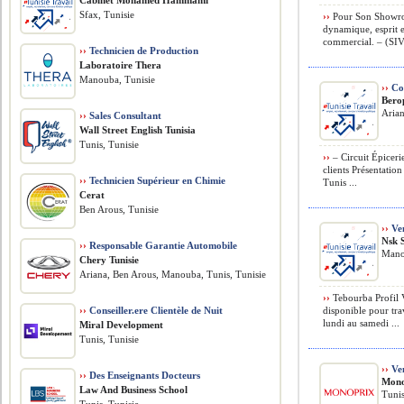
Cabinet Mohamed Hammami
Sfax, Tunisie
››
Pour Son Showroo
dynamique, esprit et
commercial. – (SIVP
››
Technicien de Production
Laboratoire Thera
Manouba, Tunisie
››
Co
Bero
Arian
››
Sales Consultant
Wall Street English Tunisia
Tunis, Tunisie
››
– Circuit Épicer
clients Présentatio
››
Technicien Supérieur en Chimie
Tunis ...
Cerat
Ben Arous, Tunisie
››
Ven
Nsk 
››
Responsable Garantie Automobile
Mano
Chery Tunisie
Ariana, Ben Arous, Manouba, Tunis, Tunisie
››
Tebourba Profil 
››
Conseiller.ere Clientèle de Nuit
disponible pour tr
lundi au samedi ...
Miral Development
Tunis, Tunisie
››
Ven
››
Des Enseignants Docteurs
Mono
Law And Business School
Tunis