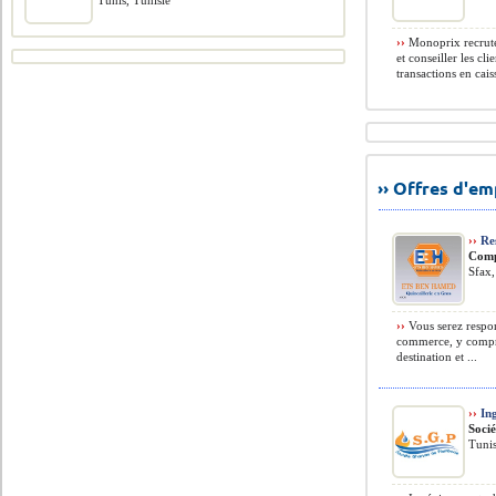
Tunis, Tunisie
››
Monoprix recrute 
et conseiller les cl
transactions en caiss
›› Offres d'e
››
Re
Comp
Sfax,
››
Vous serez respon
commerce, y compris
destination et ...
››
Ing
Soci
Tunis