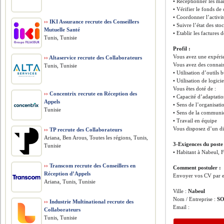
• Réceptionner les mar
• Vérifier le fonds de 
• Coordonner l’activi
››
IKI Assurance recrute des Conseillers
• Suivre l’état des st
Mutuelle Santé
• Etablir les factures 
Tunis, Tunisie
Profil :
Vous avez une expéri
››
Altaservice recrute des Collaborateurs
Vous avez des connais
Tunis, Tunisie
• Utilisation d’outils 
• Utilisation de logici
Vous êtes doté de :
››
Concentrix recrute en Réception des
• Capacité d’adaptati
Appels
• Sens de l’organisati
Tunisie
• Sens de la communi
• Travail en équipe
Vous disposez d’un 
››
TP recrute des Collaborateurs
Ariana, Ben Arous, Toutes les régions, Tunis,
3-Exigences du poste
Tunisie
• Habitant à Nabeul, F
››
Transcom recrute des Conseillers en
Comment postuler :
Réception d’Appels
Envoyer vos CV par e
Ariana, Tunis, Tunisie
Ville :
Nabeul
Nom / Entreprise :
S
››
Industrie Multinational recrute des
Email :
Collaborateurs
Tunis, Tunisie