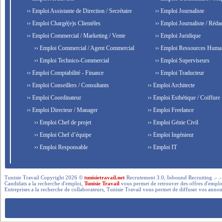
›› Emploi Assistante de Direction / Secrétaire
›› Emploi Journaliste
›› Emploi Chargé(e)s Clientèles
›› Emploi Journaliste / Rédac
›› Emploi Commercial / Marketing / Vente
›› Emploi Juridique
›› Emploi Commercial / Agent Commercial
›› Emploi Ressources Huma
›› Emploi Technico-Commercial
›› Emploi Superviseurs
›› Emploi Comptabilité - Finance
›› Emploi Traducteur
›› Emploi Conseillers / Consultants
›› Emploi Architecte
›› Emploi Coordinateur
›› Emploi Esthétique / Coiffure
›› Emploi Directeur / Manager
›› Emploi Freelance
›› Emploi Chef de projet
›› Emploi Génie Civil
›› Emploi Chef d’équipe
›› Emploi Ingénieur
›› Emploi Responsable
›› Emploi IT
Tunisie Travail Copyright 2026 ©
tunisietravail.net
Recrutement 3.0, Inbound Recruiting .- .-.. --- 
Candidats a la recherche d'emploi,
Tunisie Travail
vous permet de retrouver des offres d'emploi 
Entreprises a la recherche de collaborateurs, Tunisie Travail vous permet de diffuser vos annon