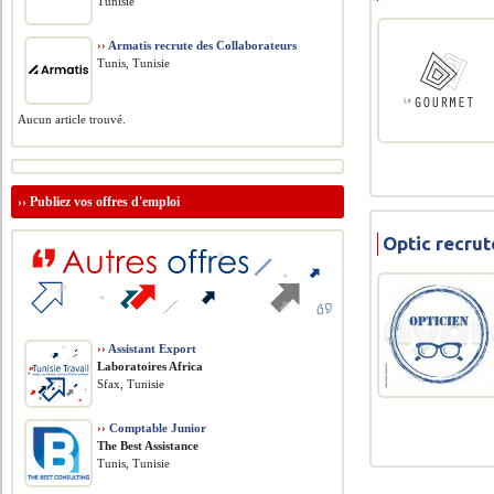
Tunisie
››
Armatis recrute des Collaborateurs
Tunis, Tunisie
Aucun article trouvé.
››
Publiez vos offres d'emploi
Optic recru
››
Assistant Export
Laboratoires Africa
Sfax, Tunisie
››
Comptable Junior
The Best Assistance
Tunis, Tunisie