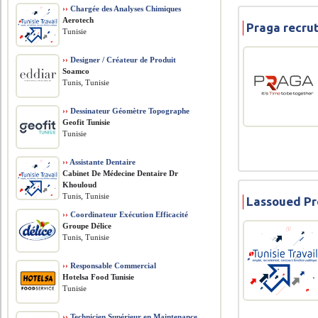
››
Chargée des Analyses Chimiques
Aerotech
Praga recru
Tunisie
››
Designer / Créateur de Produit
Soamco
Tunis, Tunisie
››
Dessinateur Géomètre Topographe
Geofit Tunisie
Tunisie
››
Assistante Dentaire
Cabinet De Médecine Dentaire Dr
Khouloud
Tunis, Tunisie
Lassoued Pr
››
Coordinateur Exécution Efficacité
Groupe Délice
Tunis, Tunisie
››
Responsable Commercial
Hotelsa Food Tunisie
Tunisie
››
Technicien Supérieur en Maintenance