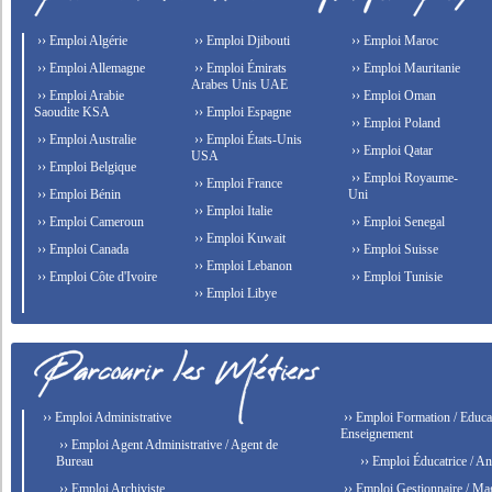
›› Emploi Algérie
›› Emploi Djibouti
›› Emploi Maroc
›› Emploi Allemagne
›› Emploi Émirats
›› Emploi Mauritanie
Arabes Unis UAE
›› Emploi Arabie
›› Emploi Oman
Saoudite KSA
›› Emploi Espagne
›› Emploi Poland
›› Emploi Australie
›› Emploi États-Unis
›› Emploi Qatar
USA
›› Emploi Belgique
›› Emploi Royaume-
›› Emploi France
›› Emploi Bénin
Uni
›› Emploi Italie
›› Emploi Cameroun
›› Emploi Senegal
›› Emploi Kuwait
›› Emploi Canada
›› Emploi Suisse
›› Emploi Lebanon
›› Emploi Côte d'Ivoire
›› Emploi Tunisie
›› Emploi Libye
›› Emploi Administrative
›› Emploi Formation / Educat
Enseignement
›› Emploi Agent Administrative / Agent de
Bureau
›› Emploi Éducatrice / An
›› Emploi Archiviste
›› Emploi Gestionnaire / Ma