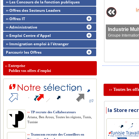
›› Les Concours de la fonction publiques
›› Offres des Secteurs Leaders
›› Offres IT
›› Administrative
›› Emploi Centre d'Appel
Groupe Internation
›› Immigration emploi à l'étranger
Parcourir les Offres
››
Entreprise
Publiez vos offres d'emploi
›› Toutes les of
Ia Store re
››
TP recrute des Collaborateurs
Ariana, Ben Arous, Toutes les régions, Tunis,
Tunisie
››
Transcom recrute des Conseillers en