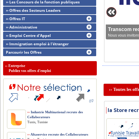
›› Les Concours de la fonction publiques
›› Offres des Secteurs Leaders
›› Offres IT
›› Administrative
Transcom rec
›› Emploi Centre d'Appel
Nous vous invitons
›› Immigration emploi à l'étranger
Parcourir les Offres
››
Entreprise
Publiez vos offres d'emploi
›› Toutes les of
Ia Store re
››
Industrie Multinational recrute des
Collaborateurs
Tunis, Tunisie
››
Altaservice recrute des Collaborateurs