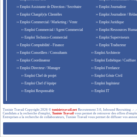
›› Emploi Assistante de Direction / Secrétaire
›› Emploi Journaliste
›› Emploi Chargé(e)s Clientèles
›› Emploi Journaliste / Rédac
›› Emploi Commercial / Marketing / Vente
›› Emploi Juridique
›› Emploi Commercial / Agent Commercial
›› Emploi Ressources Huma
›› Emploi Technico-Commercial
›› Emploi Superviseurs
›› Emploi Comptabilité - Finance
›› Emploi Traducteur
›› Emploi Conseillers / Consultants
›› Emploi Architecte
›› Emploi Coordinateur
›› Emploi Esthétique / Coiffure
›› Emploi Directeur / Manager
›› Emploi Freelance
›› Emploi Chef de projet
›› Emploi Génie Civil
›› Emploi Chef d’équipe
›› Emploi Ingénieur
›› Emploi Responsable
›› Emploi IT
Tunisie Travail Copyright 2026 ©
tunisietravail.net
Recrutement 3.0, Inbound Recruiting .- .-.. --- 
Candidats a la recherche d'emploi,
Tunisie Travail
vous permet de retrouver des offres d'emploi 
Entreprises a la recherche de collaborateurs, Tunisie Travail vous permet de diffuser vos annon