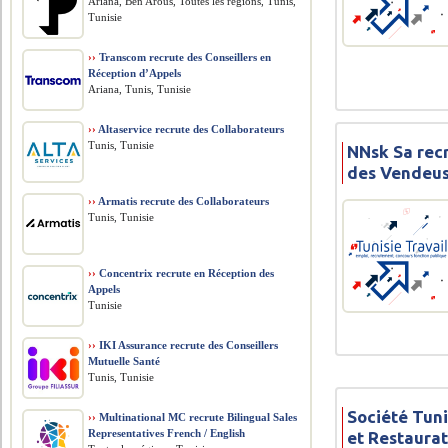
Ariana, Ben Arous, Toutes les régions, Tunis,
Tunisie
››
Transcom recrute des Conseillers en
Réception d’Appels
Ariana, Tunis, Tunisie
››
Altaservice recrute des Collaborateurs
Tunis, Tunisie
NNsk Sa rec
des Vendeus
››
Armatis recrute des Collaborateurs
Tunis, Tunisie
››
Concentrix recrute en Réception des
Appels
Tunisie
››
IKI Assurance recrute des Conseillers
Mutuelle Santé
Tunis, Tunisie
Société Tuni
››
Multinational MC recrute Bilingual Sales
Representatives French / English
et Restaura