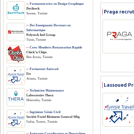
››
Formateur.trice en Design Graphique
Declitech
Praga recru
Sousse, Tunisie
››
Des Enseignants Docteurs en
Informatique
Polytech Intl Group
Tunis, Tunisie
››
Crew Members Restauration Rapide
Chick’n Chips
Ben Arous, Tunisie
››
Formateur Autocad
Etc
Ariana, Tunisie
Lassoued Pr
››
Technicien Maintenance
Laboratoire Thera
Manouba, Tunisie
››
Ingénieur Génie Civil
Société Feriel Bâtiment General Sfbg
Gafsa, Tozeur, Tunisie
››
Assistante Coordination et Dispatching