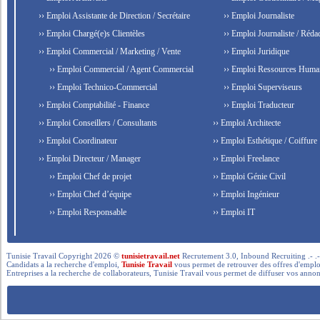
›› Emploi Assistante de Direction / Secrétaire
›› Emploi Journaliste
›› Emploi Chargé(e)s Clientèles
›› Emploi Journaliste / Rédac
›› Emploi Commercial / Marketing / Vente
›› Emploi Juridique
›› Emploi Commercial / Agent Commercial
›› Emploi Ressources Huma
›› Emploi Technico-Commercial
›› Emploi Superviseurs
›› Emploi Comptabilité - Finance
›› Emploi Traducteur
›› Emploi Conseillers / Consultants
›› Emploi Architecte
›› Emploi Coordinateur
›› Emploi Esthétique / Coiffure
›› Emploi Directeur / Manager
›› Emploi Freelance
›› Emploi Chef de projet
›› Emploi Génie Civil
›› Emploi Chef d’équipe
›› Emploi Ingénieur
›› Emploi Responsable
›› Emploi IT
Tunisie Travail Copyright 2026 ©
tunisietravail.net
Recrutement 3.0, Inbound Recruiting .- .-.. --- 
Candidats a la recherche d'emploi,
Tunisie Travail
vous permet de retrouver des offres d'emploi 
Entreprises a la recherche de collaborateurs, Tunisie Travail vous permet de diffuser vos annon