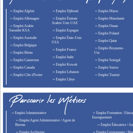
›› Emploi Algérie
›› Emploi Djibouti
›› Emploi Maroc
›› Emploi Allemagne
›› Emploi Émirats
›› Emploi Mauritanie
Arabes Unis UAE
›› Emploi Arabie
›› Emploi Oman
Saoudite KSA
›› Emploi Espagne
›› Emploi Poland
›› Emploi Australie
›› Emploi États-Unis
›› Emploi Qatar
USA
›› Emploi Belgique
›› Emploi Royaume-
›› Emploi France
›› Emploi Bénin
Uni
›› Emploi Italie
›› Emploi Cameroun
›› Emploi Senegal
›› Emploi Kuwait
›› Emploi Canada
›› Emploi Suisse
›› Emploi Lebanon
›› Emploi Côte d'Ivoire
›› Emploi Tunisie
›› Emploi Libye
›› Emploi Administrative
›› Emploi Formation / Educat
Enseignement
›› Emploi Agent Administrative / Agent de
Bureau
›› Emploi Éducatrice / An
›› Emploi Archiviste
›› Emploi Gestionnaire / Ma