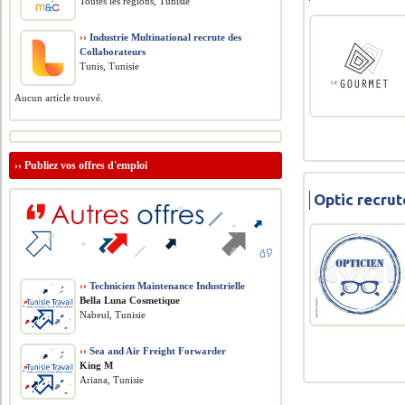
Toutes les régions, Tunisie
››
Industrie Multinational recrute des
Collaborateurs
Tunis, Tunisie
Aucun article trouvé.
››
Publiez vos offres d'emploi
Optic recru
››
Technicien Maintenance Industrielle
Bella Luna Cosmetique
Nabeul, Tunisie
››
Sea and Air Freight Forwarder
King M
Ariana, Tunisie