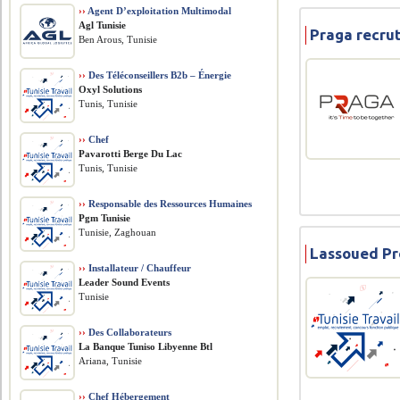
››
Agent D’exploitation Multimodal
Agl Tunisie
Praga recru
Ben Arous, Tunisie
››
Des Téléconseillers B2b – Énergie
Oxyl Solutions
Tunis, Tunisie
››
Chef
Pavarotti Berge Du Lac
Tunis, Tunisie
››
Responsable des Ressources Humaines
Pgm Tunisie
Tunisie, Zaghouan
Lassoued Pr
››
Installateur / Chauffeur
Leader Sound Events
Tunisie
››
Des Collaborateurs
La Banque Tuniso Libyenne Btl
Ariana, Tunisie
››
Chef Hébergement