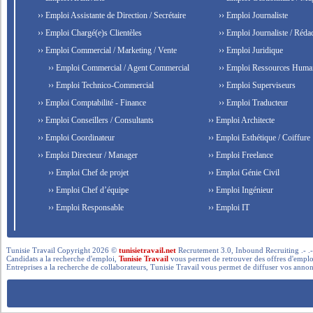
›› Emploi Assistante de Direction / Secrétaire
›› Emploi Journaliste
›› Emploi Chargé(e)s Clientèles
›› Emploi Journaliste / Rédac
›› Emploi Commercial / Marketing / Vente
›› Emploi Juridique
›› Emploi Commercial / Agent Commercial
›› Emploi Ressources Huma
›› Emploi Technico-Commercial
›› Emploi Superviseurs
›› Emploi Comptabilité - Finance
›› Emploi Traducteur
›› Emploi Conseillers / Consultants
›› Emploi Architecte
›› Emploi Coordinateur
›› Emploi Esthétique / Coiffure
›› Emploi Directeur / Manager
›› Emploi Freelance
›› Emploi Chef de projet
›› Emploi Génie Civil
›› Emploi Chef d’équipe
›› Emploi Ingénieur
›› Emploi Responsable
›› Emploi IT
Tunisie Travail Copyright 2026 ©
tunisietravail.net
Recrutement 3.0, Inbound Recruiting .- .-.. --- 
Candidats a la recherche d'emploi,
Tunisie Travail
vous permet de retrouver des offres d'emploi 
Entreprises a la recherche de collaborateurs, Tunisie Travail vous permet de diffuser vos annon