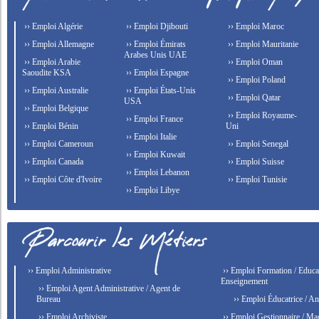
›› Emploi Algérie
›› Emploi Djibouti
›› Emploi Maroc
›› Emploi Allemagne
›› Emploi Émirats
›› Emploi Mauritanie
Arabes Unis UAE
›› Emploi Arabie
›› Emploi Oman
Saoudite KSA
›› Emploi Espagne
›› Emploi Poland
›› Emploi Australie
›› Emploi États-Unis
›› Emploi Qatar
USA
›› Emploi Belgique
›› Emploi Royaume-
›› Emploi France
›› Emploi Bénin
Uni
›› Emploi Italie
›› Emploi Cameroun
›› Emploi Senegal
›› Emploi Kuwait
›› Emploi Canada
›› Emploi Suisse
›› Emploi Lebanon
›› Emploi Côte d'Ivoire
›› Emploi Tunisie
›› Emploi Libye
›› Emploi Administrative
›› Emploi Formation / Educat
Enseignement
›› Emploi Agent Administrative / Agent de
Bureau
›› Emploi Éducatrice / An
›› Emploi Archiviste
›› Emploi Gestionnaire / Ma