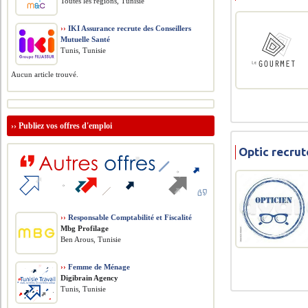
Toutes les régions, Tunisie
››
IKI Assurance recrute des Conseillers
Mutuelle Santé
Tunis, Tunisie
Aucun article trouvé.
››
Publiez vos offres d'emploi
Optic recru
››
Responsable Comptabilité et Fiscalité
Mbg Profilage
Ben Arous, Tunisie
››
Femme de Ménage
Digibrain Agency
Tunis, Tunisie