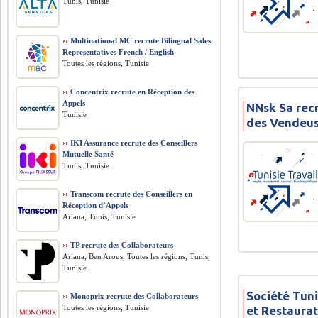
Tunis, Tunisie
››
Multinational MC recrute Bilingual Sales
Representatives French / English
Toutes les régions, Tunisie
››
Concentrix recrute en Réception des
Appels
NNsk Sa rec
Tunisie
des Vendeus
››
IKI Assurance recrute des Conseillers
Mutuelle Santé
Tunis, Tunisie
››
Transcom recrute des Conseillers en
Réception d’Appels
Ariana, Tunis, Tunisie
››
TP recrute des Collaborateurs
Ariana, Ben Arous, Toutes les régions, Tunis,
Tunisie
Société Tuni
››
Monoprix recrute des Collaborateurs
Toutes les régions, Tunisie
et Restaura