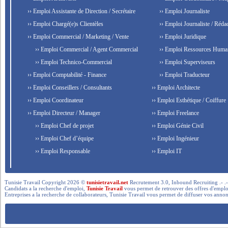
›› Emploi Assistante de Direction / Secrétaire
›› Emploi Journaliste
›› Emploi Chargé(e)s Clientèles
›› Emploi Journaliste / Rédac
›› Emploi Commercial / Marketing / Vente
›› Emploi Juridique
›› Emploi Commercial / Agent Commercial
›› Emploi Ressources Huma
›› Emploi Technico-Commercial
›› Emploi Superviseurs
›› Emploi Comptabilité - Finance
›› Emploi Traducteur
›› Emploi Conseillers / Consultants
›› Emploi Architecte
›› Emploi Coordinateur
›› Emploi Esthétique / Coiffure
›› Emploi Directeur / Manager
›› Emploi Freelance
›› Emploi Chef de projet
›› Emploi Génie Civil
›› Emploi Chef d’équipe
›› Emploi Ingénieur
›› Emploi Responsable
›› Emploi IT
Tunisie Travail Copyright 2026 ©
tunisietravail.net
Recrutement 3.0, Inbound Recruiting .- .-.. --- 
Candidats a la recherche d'emploi,
Tunisie Travail
vous permet de retrouver des offres d'emploi 
Entreprises a la recherche de collaborateurs, Tunisie Travail vous permet de diffuser vos annon