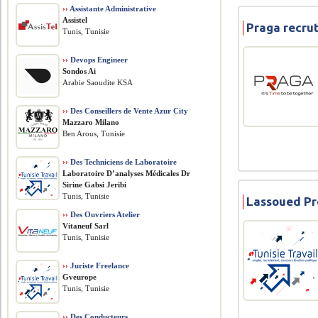
››
Assistante Administrative
Assistel
Praga recru
Tunis, Tunisie
››
Devops Engineer
Sondos Ai
Arabie Saoudite KSA
››
Des Conseillers de Vente Azur City
Mazzaro Milano
Ben Arous, Tunisie
››
Des Techniciens de Laboratoire
Laboratoire D’analyses Médicales Dr
Sirine Gabsi Jeribi
Tunis, Tunisie
Lassoued Pr
››
Des Ouvriers Atelier
Vitaneuf Sarl
Tunis, Tunisie
››
Juriste Freelance
Gveurope
Tunis, Tunisie
››
Des Conducteurs