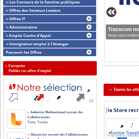
›› Les Concours de la fonction publiques
›› Offres des Secteurs Leaders
›› Offres IT
›› Administrative
Transcom rec
›› Emploi Centre d'Appel
Nous vous invitons
›› Immigration emploi à l'étranger
Parcourir les Offres
››
Entreprise
Publiez vos offres d'emploi
›› Toutes les of
Ia Store re
››
Industrie Multinational recrute des
Collaborateurs
Tunis, Tunisie
››
Altaservice recrute des Collaborateurs