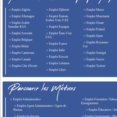
›› Emploi Algérie
›› Emploi Djibouti
›› Emploi Maroc
›› Emploi Allemagne
›› Emploi Émirats
›› Emploi Mauritanie
Arabes Unis UAE
›› Emploi Arabie
›› Emploi Oman
Saoudite KSA
›› Emploi Espagne
›› Emploi Poland
›› Emploi Australie
›› Emploi États-Unis
›› Emploi Qatar
USA
›› Emploi Belgique
›› Emploi Royaume-
›› Emploi France
›› Emploi Bénin
Uni
›› Emploi Italie
›› Emploi Cameroun
›› Emploi Senegal
›› Emploi Kuwait
›› Emploi Canada
›› Emploi Suisse
›› Emploi Lebanon
›› Emploi Côte d'Ivoire
›› Emploi Tunisie
›› Emploi Libye
›› Emploi Administrative
›› Emploi Formation / Educat
Enseignement
›› Emploi Agent Administrative / Agent de
Bureau
›› Emploi Éducatrice / An
›› Emploi Archiviste
›› Emploi Gestionnaire / Ma