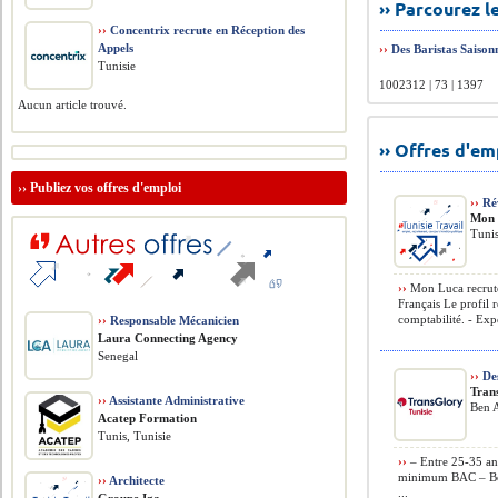
›› Parcourez 
››
Concentrix recrute en Réception des
Appels
››
Des Baristas Saison
Tunisie
1002312 | 73 | 1397
Aucun article trouvé.
›› Offres d'e
››
Publiez vos offres d'emploi
››
Rév
Mon 
Tunis
››
Mon Luca recrute
Français Le profil 
comptabilité. - Exp
››
Responsable Mécanicien
Laura Connecting Agency
Senegal
››
Des
Tran
››
Assistante Administrative
Ben A
Acatep Formation
Tunis, Tunisie
››
– Entre 25-35 an
minimum BAC – Bon
››
Architecte
...