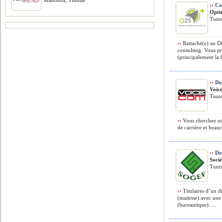
Manouba, Tunisie
››
Con
Opti
Tunis
››
Rattaché(e) au Di
consulting. Vous p
(principalement la 
››
Des
Voic
Tunis
››
Vous cherchez un 
de carrière et beau
››
Des
Soci
Tunis
››
Titulaires d’un d
(maitrise) avec une
(bureautique). ...