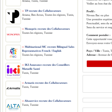
Ariana, Tunis, Tunisie
Veiller au bon état du
››
TP recrute des Collaborateurs
Profil :
Ariana, Ben Arous, Toutes les régions, Tunis,
Niveau Bac ou plus
Tunisie
Une première expérien
Ponctualité, sens du s
Sens du service et resp
››
Monoprix recrute des Collaborateurs
Toutes les régions, Tunisie
Comment postuler :
Cette opportunité vous
Envoyez-nous votre C
››
Multinational MC recrute Bilingual Sales
Representatives French / English
Pays / Ville ›
Tunis, T
Toutes les régions, Tunisie
Adresse ›
Avenue de C
››
IKI Assurance recrute des Conseillers
Mutuelle Santé
Tunis, Tunisie
››
Armatis recrute des Collaborateurs
Tunis, Tunisie
››
Altaservice recrute des Collaborateurs
Tunis, Tunisie