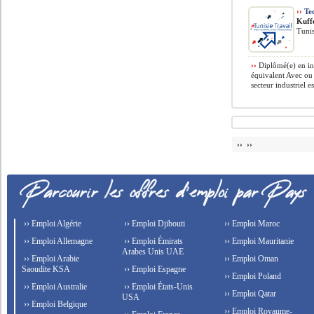
››
Tec
Kuff
Tunis
››
Diplômé(e) en in
équivalent Avec ou
secteur industriel es
›› ››
›› Emploi Algérie
›› Emploi Djibouti
›› Emploi Maroc
›› Emploi Allemagne
›› Emploi Émirats
›› Emploi Mauritanie
Arabes Unis UAE
›› Emploi Arabie
›› Emploi Oman
Saoudite KSA
›› Emploi Espagne
›› Emploi Poland
›› Emploi Australie
›› Emploi États-Unis
›› Emploi Qatar
USA
›› Emploi Belgique
›› Emploi Royaume-