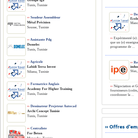
Groupe Iga
Tunis, Tunisie
››
Des
››
Soudeur Assembleur
Ecol
Métal Précision
Mano
Sousse, Tunisie
››
Expérimenté (e) po
››
Assistante Pdg
que un (e) enseigna
Domelec
programme de ...
Tunis, Tunisie
››
Agricole
››
Res
Labidi Terra Invest
​indu
Sfax,
Siliana, Tunisie
››
Formatrice Anglais
››
Négociation et Ge
Academy For Higher Training
fournisseurs (coûts,
Tunis, Tunisie
coordonner la ...
››
Dessinateur Projeteur Autocad
Archi Concept Tunisie
Tunis, Tunisie
›› Offres d'e
››
Centraliste
For Beton