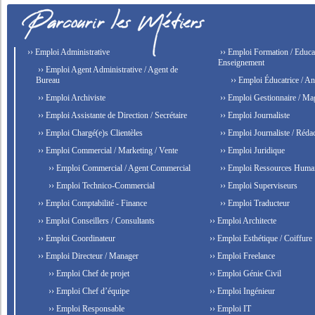
›› Emploi Administrative
›› Emploi Formation / Educat
Enseignement
›› Emploi Agent Administrative / Agent de
Bureau
›› Emploi Éducatrice / An
›› Emploi Archiviste
›› Emploi Gestionnaire / Ma
›› Emploi Assistante de Direction / Secrétaire
›› Emploi Journaliste
›› Emploi Chargé(e)s Clientèles
›› Emploi Journaliste / Rédac
›› Emploi Commercial / Marketing / Vente
›› Emploi Juridique
›› Emploi Commercial / Agent Commercial
›› Emploi Ressources Huma
›› Emploi Technico-Commercial
›› Emploi Superviseurs
›› Emploi Comptabilité - Finance
›› Emploi Traducteur
›› Emploi Conseillers / Consultants
›› Emploi Architecte
›› Emploi Coordinateur
›› Emploi Esthétique / Coiffure
›› Emploi Directeur / Manager
›› Emploi Freelance
›› Emploi Chef de projet
›› Emploi Génie Civil
›› Emploi Chef d’équipe
›› Emploi Ingénieur
›› Emploi Responsable
›› Emploi IT