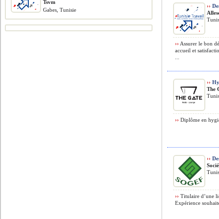
Tsvm
››
Des
Gabes, Tunisie
Alles
Tunis
››
Assurer le bon dé
accueil et satisfact
...
››
Hyg
The 
Tunis
››
Diplôme en hygiè
››
De
Soci
Tunis
››
Titulaire d’une l
Expérience souhaité