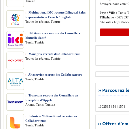
Tunisie
Envoyez-nous votre C
››
Multinational MC recrute Bilingual Sales
Pays / Ville ›
Tunis, T
Representatives French / English
Téléphone ›
36725375
Toutes les régions, Tunisie
Site web ›
https://www
››
IKI Assurance recrute des Conseillers
Mutuelle Santé
Tunis, Tunisie
››
Monoprix recrute des Collaborateurs
Toutes les régions, Tunisie
››
Altaservice recrute des Collaborateurs
Tunis, Tunisie
›› Parcourez 
››
Transcom recrute des Conseillers en
Réception d’Appels
Ariana, Tunis, Tunisie
1002535 | 54 | 1574
››
Industrie Multinational recrute des
Collaborateurs
›› Offres d'e
Tunis, Tunisie