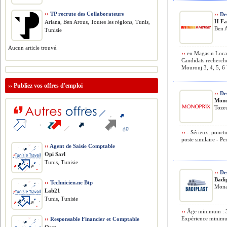
››
TP recrute des Collaborateurs
››
Des
H Fa
Ariana, Ben Arous, Toutes les régions, Tunis,
Ben A
Tunisie
Aucun article trouvé.
››
en Magasin Local
Candidats recherch
Mourouj 3, 4, 5, 6 
››
Publiez vos offres d'emploi
››
Des
Mono
Tozeu
››
- Sérieux, ponctu
poste similaire - Pe
››
Agent de Saisie Comptable
Opi Sarl
Tunis, Tunisie
››
Des
Badi
››
Technicien.ne Btp
Monas
Lab21
Tunis, Tunisie
››
Âge minimum : 35 
Expérience minimum
››
Responsable Financier et Comptable