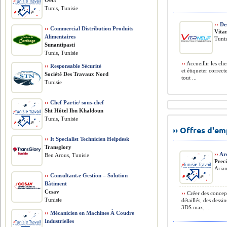
Oect
Tunis, Tunisie
››
Des
››
Commercial Distribution Produits
Vita
Alimentaires
Tunis
Sunantipasti
Tunis, Tunisie
››
Accueillir les cli
››
Responsable Sécurité
et étiqueter correct
Société Des Travaux Nord
tout ...
Tunisie
››
Chef Partie/ sous-chef
Sht Hôtel Ibn Khaldoun
Tunis, Tunisie
›› Offres d'e
››
It Specialist Technicien Helpdesk
Transglory
››
Arc
Ben Arous, Tunisie
Prec
Arian
››
Consultant.e Gestion – Solution
Bâtiment
Ccsav
››
Créer des concept
Tunisie
détaillés, des dess
3DS max, ...
››
Mécanicien en Machines À Coudre
Industrielles