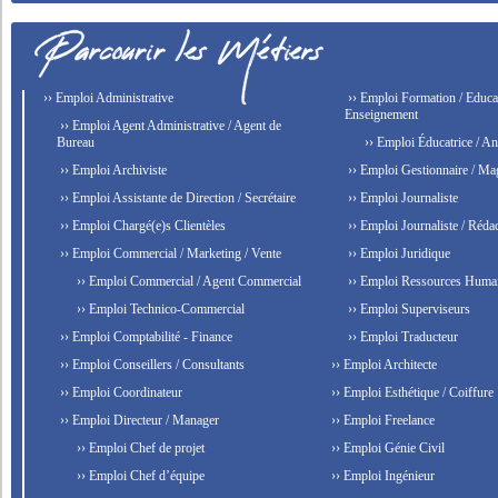
›› Emploi Administrative
›› Emploi Formation / Educat
Enseignement
›› Emploi Agent Administrative / Agent de
Bureau
›› Emploi Éducatrice / An
›› Emploi Archiviste
›› Emploi Gestionnaire / Ma
›› Emploi Assistante de Direction / Secrétaire
›› Emploi Journaliste
›› Emploi Chargé(e)s Clientèles
›› Emploi Journaliste / Rédac
›› Emploi Commercial / Marketing / Vente
›› Emploi Juridique
›› Emploi Commercial / Agent Commercial
›› Emploi Ressources Huma
›› Emploi Technico-Commercial
›› Emploi Superviseurs
›› Emploi Comptabilité - Finance
›› Emploi Traducteur
›› Emploi Conseillers / Consultants
›› Emploi Architecte
›› Emploi Coordinateur
›› Emploi Esthétique / Coiffure
›› Emploi Directeur / Manager
›› Emploi Freelance
›› Emploi Chef de projet
›› Emploi Génie Civil
›› Emploi Chef d’équipe
›› Emploi Ingénieur