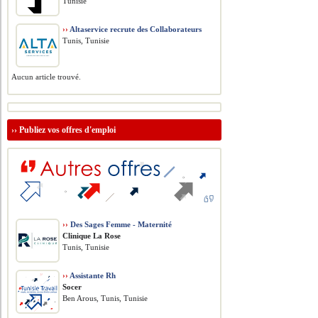
Tunisie
››
Altaservice recrute des Collaborateurs
Tunis, Tunisie
Aucun article trouvé.
››
Publiez vos offres d'emploi
››
Des Sages Femme - Maternité
Clinique La Rose
Tunis, Tunisie
››
Assistante Rh
Socer
Ben Arous, Tunis, Tunisie