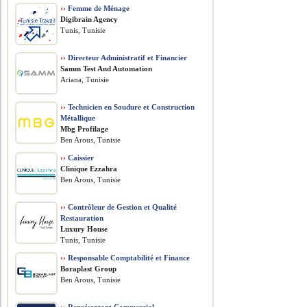
››
Femme de Ménage
Digibrain Agency
Tunis, Tunisie
››
Directeur Administratif et Financier
Samm Test And Automation
Ariana, Tunisie
››
Technicien en Soudure et Construction
Métallique
Mbg Profilage
Ben Arous, Tunisie
››
Caissier
Clinique Ezzahra
Ben Arous, Tunisie
››
Contrôleur de Gestion et Qualité
Restauration
Luxury House
Tunis, Tunisie
››
Responsable Comptabilité et Finance
Boraplast Group
Ben Arous, Tunisie