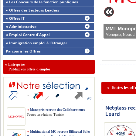
›› Les Concours de la fonction publiques
›› Offres des Secteurs Leaders
›› Offres IT
›› Administrative
MMT Monoprix
›› Emploi Centre d'Appel
Monoprix, Nous che
›› Immigration emploi à l'étranger
Parcourir les Offres
››
Entreprise
Publiez vos offres d'emploi
›› Toutes les of
Netglass re
››
Monoprix recrute des Collaborateurs
Lourd
Toutes les régions, Tunisie
››
Multinational MC recrute Bilingual Sales