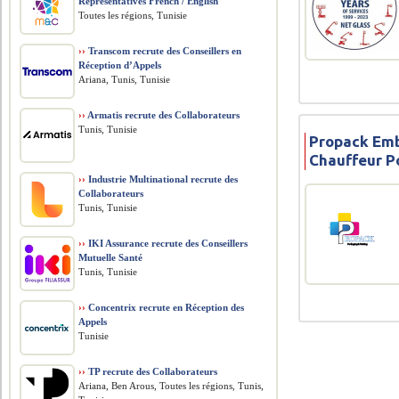
Representatives French / English
Toutes les régions, Tunisie
››
Transcom recrute des Conseillers en
Réception d’Appels
Ariana, Tunis, Tunisie
››
Armatis recrute des Collaborateurs
Tunis, Tunisie
Propack Emb
Chauffeur P
››
Industrie Multinational recrute des
Collaborateurs
Tunis, Tunisie
››
IKI Assurance recrute des Conseillers
Mutuelle Santé
Tunis, Tunisie
››
Concentrix recrute en Réception des
Appels
Tunisie
››
TP recrute des Collaborateurs
Ariana, Ben Arous, Toutes les régions, Tunis,