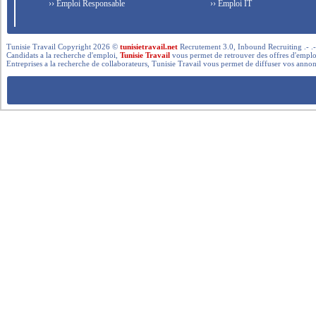
›› Emploi Responsable
›› Emploi IT
Tunisie Travail Copyright 2026 ©
tunisietravail.net
Recrutement 3.0, Inbound Recruiting .- .-.. --- 
Candidats a la recherche d'emploi,
Tunisie Travail
vous permet de retrouver des offres d'emploi 
Entreprises a la recherche de collaborateurs, Tunisie Travail vous permet de diffuser vos annon