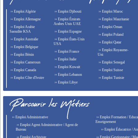
›› Emploi Algérie
›› Emploi Djibouti
›› Emploi Maroc
›› Emploi Allemagne
›› Emploi Émirats
›› Emploi Mauritanie
Arabes Unis UAE
›› Emploi Arabie
›› Emploi Oman
Saoudite KSA
›› Emploi Espagne
›› Emploi Poland
›› Emploi Australie
›› Emploi États-Unis
›› Emploi Qatar
USA
›› Emploi Belgique
›› Emploi Royaume-
›› Emploi France
›› Emploi Bénin
Uni
›› Emploi Italie
›› Emploi Cameroun
›› Emploi Senegal
›› Emploi Kuwait
›› Emploi Canada
›› Emploi Suisse
›› Emploi Lebanon
›› Emploi Côte d'Ivoire
›› Emploi Tunisie
›› Emploi Libye
›› Emploi Administrative
›› Emploi Formation / Educat
Enseignement
›› Emploi Agent Administrative / Agent de
Bureau
›› Emploi Éducatrice / An
›› Emploi Archiviste
›› Emploi Gestionnaire / Ma