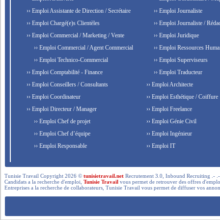
›› Emploi Assistante de Direction / Secrétaire
›› Emploi Journaliste
›› Emploi Chargé(e)s Clientèles
›› Emploi Journaliste / Rédac
›› Emploi Commercial / Marketing / Vente
›› Emploi Juridique
›› Emploi Commercial / Agent Commercial
›› Emploi Ressources Huma
›› Emploi Technico-Commercial
›› Emploi Superviseurs
›› Emploi Comptabilité - Finance
›› Emploi Traducteur
›› Emploi Conseillers / Consultants
›› Emploi Architecte
›› Emploi Coordinateur
›› Emploi Esthétique / Coiffure
›› Emploi Directeur / Manager
›› Emploi Freelance
›› Emploi Chef de projet
›› Emploi Génie Civil
›› Emploi Chef d’équipe
›› Emploi Ingénieur
›› Emploi Responsable
›› Emploi IT
Tunisie Travail Copyright 2026 ©
tunisietravail.net
Recrutement 3.0, Inbound Recruiting .- .-.. --- 
Candidats a la recherche d'emploi,
Tunisie Travail
vous permet de retrouver des offres d'emploi 
Entreprises a la recherche de collaborateurs, Tunisie Travail vous permet de diffuser vos annon