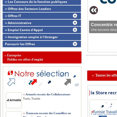
›› Les Concours de la fonction publiques
›› Offres des Secteurs Leaders
›› Offres IT
›› Administrative
Concentrix r
›› Emploi Centre d'Appel
Une success story 
›› Immigration emploi à l'étranger
Parcourir les Offres
››
Entreprise
Publiez vos offres d'emploi
›› Toutes les of
Ia Store re
››
Armatis recrute des Collaborateurs
Tunis, Tunisie
››
Transcom recrute des Conseillers en