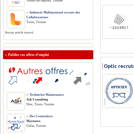
Toutes les régions, Tunisie
››
Industrie Multinational recrute des
Collaborateurs
Tunis, Tunisie
Aucun article trouvé.
››
Publiez vos offres d'emploi
Optic recru
››
Technicien Maintenance
Ash Consulting
Sfax, Tunis, Tunisie
››
Des Couturières
Marnatex
Gafsa, Tunisie