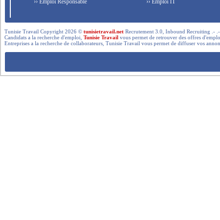
›› Emploi Responsable
›› Emploi IT
Tunisie Travail Copyright 2026 ©
tunisietravail.net
Recrutement 3.0, Inbound Recruiting .- .-.. --- 
Candidats a la recherche d'emploi,
Tunisie Travail
vous permet de retrouver des offres d'emploi 
Entreprises a la recherche de collaborateurs, Tunisie Travail vous permet de diffuser vos annon