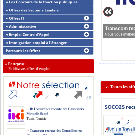
›› Les Concours de la fonction publiques
›› Offres des Secteurs Leaders
›› Offres IT
›› Administrative
Transcom rec
›› Emploi Centre d'Appel
Nous vous invitons
›› Immigration emploi à l'étranger
Parcourir les Offres
››
Entreprise
Publiez vos offres d'emploi
›› Toutes les of
SOCO2S rec
››
IKI Assurance recrute des Conseillers
Mutuelle Santé
Tunis, Tunisie
››
Transcom recrute des Conseillers en