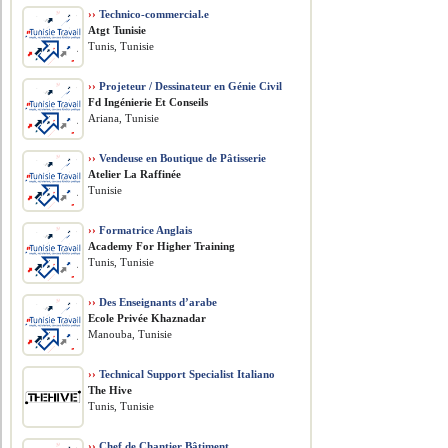
››
Technico-commercial.e
Atgt Tunisie
Tunis, Tunisie
››
Projeteur / Dessinateur en Génie Civil
Fd Ingénierie Et Conseils
Ariana, Tunisie
››
Vendeuse en Boutique de Pâtisserie
Atelier La Raffinée
Tunisie
››
Formatrice Anglais
Academy For Higher Training
Tunis, Tunisie
››
Des Enseignants d’arabe
Ecole Privée Khaznadar
Manouba, Tunisie
››
Technical Support Specialist Italiano
The Hive
Tunis, Tunisie
››
Chef de Chantier Bâtiment