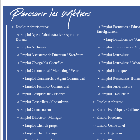
›› Emploi Administrative
›› Emploi Formation / Educat
Enseignement
›› Emploi Agent Administrative / Agent de
Bureau
›› Emploi Éducatrice / An
›› Emploi Archiviste
›› Emploi Gestionnaire / Ma
›› Emploi Assistante de Direction / Secrétaire
›› Emploi Journaliste
›› Emploi Chargé(e)s Clientèles
›› Emploi Journaliste / Rédac
›› Emploi Commercial / Marketing / Vente
›› Emploi Juridique
›› Emploi Commercial / Agent Commercial
›› Emploi Ressources Huma
›› Emploi Technico-Commercial
›› Emploi Superviseurs
›› Emploi Comptabilité - Finance
›› Emploi Traducteur
›› Emploi Conseillers / Consultants
›› Emploi Architecte
›› Emploi Coordinateur
›› Emploi Esthétique / Coiffure
›› Emploi Directeur / Manager
›› Emploi Freelance
›› Emploi Chef de projet
›› Emploi Génie Civil
›› Emploi Chef d’équipe
›› Emploi Ingénieur