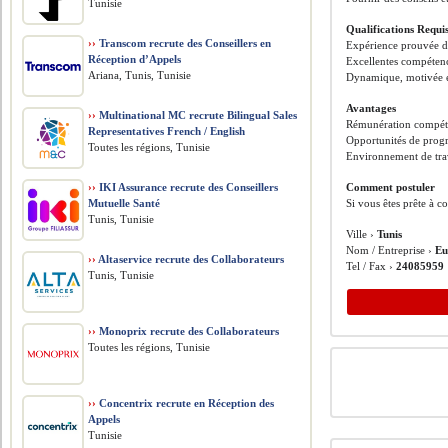
Tunisie
Qualifications Requi
››
Transcom recrute des Conseillers en
Expérience prouvée da
Réception d’Appels
Excellentes compétenc
Ariana, Tunis, Tunisie
Dynamique, motivée et 
Avantages
››
Multinational MC recrute Bilingual Sales
Rémunération compéti
Representatives French / English
Opportunités de progr
Toutes les régions, Tunisie
Environnement de trav
››
IKI Assurance recrute des Conseillers
Comment postuler
Mutuelle Santé
Si vous êtes prête à c
Tunis, Tunisie
Ville ›
Tunis
Nom / Entreprise ›
Eu
››
Altaservice recrute des Collaborateurs
Tel / Fax ›
24085959
Tunis, Tunisie
››
Monoprix recrute des Collaborateurs
Toutes les régions, Tunisie
››
Concentrix recrute en Réception des
Appels
Tunisie