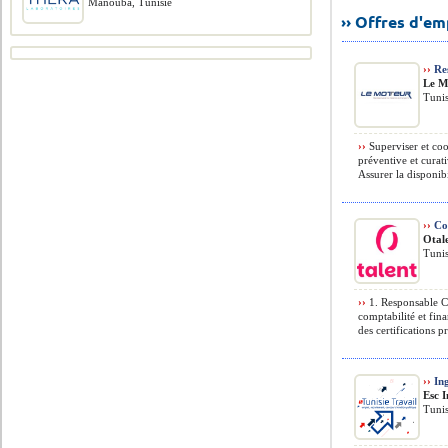
Manouba, Tunisie
›› Offres d'e
››
Res
Le M
Tunis
››
Superviser et coo
préventive et curati
Assurer la disponibili
››
Com
Otal
Tunis
››
1. Responsable C
comptabilité et fin
des certifications 
››
Ing
Esc 
Tunis