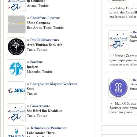
Ip Unlimited
Ariana, Tunisie
››
– Ashley Furnitu
principales Accueill
expérience d’achat p
››
Chauffeur / Livreur
3Star Company
Ben Arous, Tunis, Tunisie
››
Des
Nnsk
››
Des Collaborateurs
Souss
Arab Tunisian Bank Atb
Tunis, Tunisie
››
/ Marsa / Zahroun
dynamique pour rep
››
Soudeur
magasins spécialises
Ipalpex
Manouba, Tunisie
››
Des
››
Chargé.e des Moyens Généraux
Pâti
Souss
Smti
Tunisie
››
- Mall Of Sousse 
››
Gouvernante
Saisissez cette oppo
Sht Hôtel Ibn Khaldoun
travail un plaisir ...
Tunis, Tunisie
››
Technicien de Production
Laboratoire Thera