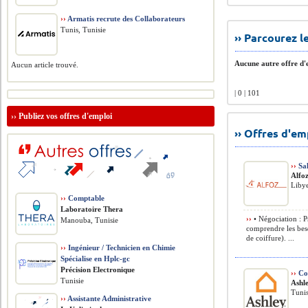
››
Armatis recrute des Collaborateurs
Tunis, Tunisie
›› Parcourez 
Aucune autre offre d'e
Aucun article trouvé.
| 0 | 101
››
Publiez vos offres d'emploi
›› Offres d'e
››
Sal
Alfo
Liby
››
Comptable
Laboratoire Thera
››
• Négociation : P
Manouba, Tunisie
comprendre les beso
de coiffure). ...
››
Ingénieur / Technicien en Chimie
Spécialise en Hplc-gc
Précision Electronique
››
Con
Tunisie
Ashl
Tunis
››
Assistante Administrative