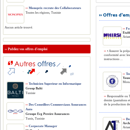
››
Monoprix recrute des Collaborateurs
Toutes les régions, Tunisie
›› Offres d'e
Aucun article trouvé.
››
Fo
Etabl
Arian
››
Publiez vos offres d'emploi
››
• Assurer la prépa
conformité avec le
instructions ...
››
Tec
Yous
Monas
››
Technicien Superieur en Informatique
Group Balti
Tunisie
››
Responsable ou Te
denim (pantalons et
de la production de 
››
Des Conseillers Commerciaux Assurances
Auto
Groupe Ecg Pereire Assurances
Tunis, Tunisie
››
Des
Arch
››
Corporate Manager
Arian