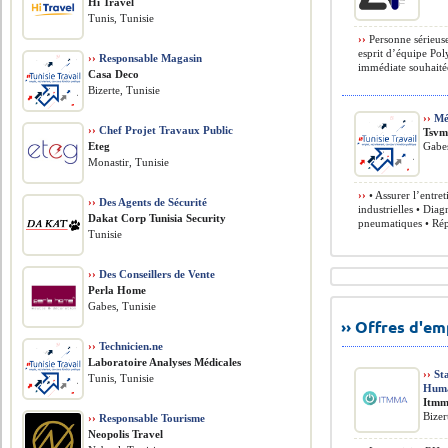
Hi Travel
Tunis, Tunisie
››
Personne sérieuse
esprit d’équipe Pol
››
Responsable Magasin
immédiate souhaitée
Casa Deco
Bizerte, Tunisie
››
Méc
››
Chef Projet Travaux Public
Tsv
Eteg
Gabes
Monastir, Tunisie
››
• Assurer l’entre
››
Des Agents de Sécurité
industrielles • Dia
Dakat Corp Tunisia Security
pneumatiques • Rép
Tunisie
››
Des Conseillers de Vente
Perla Home
Gabes, Tunisie
›› Offres d'e
››
Technicien.ne
Laboratoire Analyses Médicales
››
Sta
Tunis, Tunisie
Huma
Itm
Bizer
››
Responsable Tourisme
Neopolis Travel