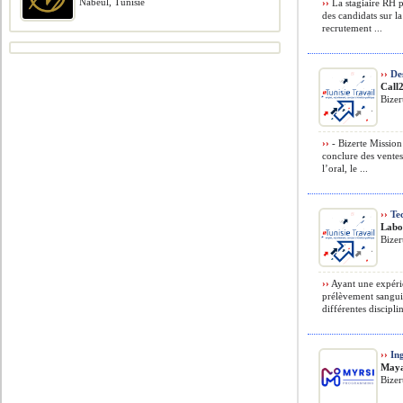
Nabeul, Tunisie
››
La stagiaire RH p
des candidats sur l
recrutement ...
››
Des
Call
Bizer
››
- Bizerte Mission 
conclure des ventes
l’oral, le ...
››
Tec
Labo
Bizer
››
Ayant une expérie
prélèvement sanguin
différentes discipli
››
Ing
Maya
Bizer