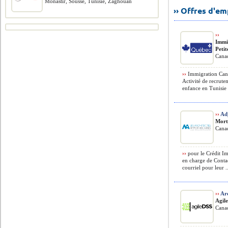
Monastir, Sousse, Tunisie, Zaghouan
›› Offres d'e
››
Immi
Peti
Cana
››
Immigration Cana
Activité de recrute
enfance en Tunisie 
››
Adj
Mort
Cana
››
pour le Crédit I
en charge de Contac
courriel pour leur .
››
Arc
Agil
Cana