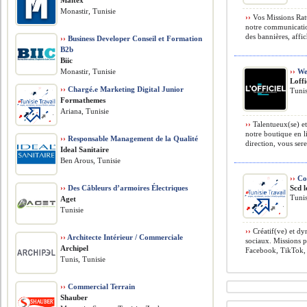
Maltex
Monastir, Tunisie
››
Vos Missions Ratt
notre communication
des bannières, affic
››
Business Developer Conseil et Formation
B2b
Biic
Monastir, Tunisie
››
Web
Loffi
››
Chargé.e Marketing Digital Junior
Tunis
Formathemes
Ariana, Tunisie
››
Talentueux(se) e
notre boutique en l
››
Responsable Management de la Qualité
direction, vous sere
Ideal Sanitaire
Ben Arous, Tunisie
››
Com
››
Des Câbleurs d’armoires Électriques
Scd 
Tunis
Aget
Tunisie
››
Créatif(ve) et d
››
Architecte Intérieur / Commerciale
sociaux. Missions p
Archipel
Facebook, TikTok, 
Tunis, Tunisie
››
Commercial Terrain
Shauber