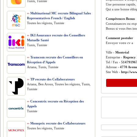
Tunis, Tunisie
Une personne rapide, 
Qui a une bonne éthiq
››
Multinational MC recrute Bilingual Sales
Representatives French / English
Compétences Bonus
Toutes les régions, Tunisie
Connaissances ou expé
Bonus si vous êtes inn
››
IKI Assurance recrute des Conseillers
Comment postuler
Mutuelle Santé
Envoyer votre cv a
Tunis, Tunisie
Ville ›
Montréal
››
Transcom recrute des Conseillers en
Entreprise ›
Regency 
Réception d’Appels
Tel / Fax ›
51479196
Ariana, Tunis, Tunisie
Adresse ›
4770 Avenu
Site Web ›
http://ww
››
TP recrute des Collaborateurs
Ariana, Ben Arous, Toutes les régions, Tunis,
Tunisie
››
Concentrix recrute en Réception des
Appels
Tunisie
››
Monoprix recrute des Collaborateurs
Toutes les régions, Tunisie