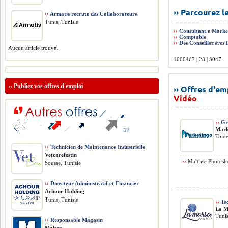
›› Parcourez 
››
Armatis recrute des Collaborateurs
Tunis, Tunisie
››
Consultant.e Market
››
Comptable
››
Des Conseiller.ères
Aucun article trouvé.
1000467 | 28 | 3047
››
Publiez vos offres d'emploi
›› Offres d'e
Vidéo
››
Gr
Mark
Toute
››
Technicien de Maintenance Industrielle
Vetcarefestin
››
Maîtrise Photoshop
Sousse, Tunisie
››
Directeur Administratif et Financier
Achour Holding
Tunis, Tunisie
››
Tec
La M
Tunis
››
Responsable Magasin