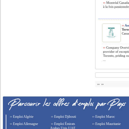
››
Montréal Canada 
à la fois passionnée
››
Ass
Toro
Cana
››
Company Overvie
provider of except
Toronto, priding ou
...
›› ››
›› Emploi Algérie
›› Emploi Djibouti
›› Emploi Maroc
›› Emploi Allemagne
›› Emploi Émirats
›› Emploi Mauritanie
Arabes Unis UAE