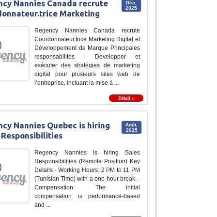
cy Nannies Canada recrute
Déc,
2025
onnateur.trice Marketing
Regency Nannies Canada recrute
Coordonnateur.trice Marketing Digital et
Développement de Marque Principales
responsabilités · Développer et
exécuter des stratégies de marketing
digital pour plusieurs sites web de
l’entreprise, incluant la mise à ...
Détail ››
cy Nannies Quebec is hiring
Août,
2025
 Responsibilities
Regency Nannies is hiring Sales
Responsibilities (Remote Position) Key
Details - Working Hours: 2 PM to 11 PM
(Tunisian Time) with a one-hour break. -
Compensation: The initial
compensation is performance-based
and ...