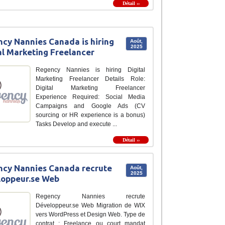
Détail ››
cy Nannies Canada is hiring
Août,
2025
al Marketing Freelancer
Regency Nannies is hiring Digital
Marketing Freelancer Details Role:
Digital Marketing Freelancer
Experience Required: Social Media
Campaigns and Google Ads (CV
sourcing or HR experience is a bonus)
Tasks Develop and execute ...
Détail ››
cy Nannies Canada recrute
Août,
2025
loppeur.se Web
Regency Nannies recrute
Développeur.se Web Migration de WIX
vers WordPress et Design Web. Type de
contrat : Freelance ou court mandat