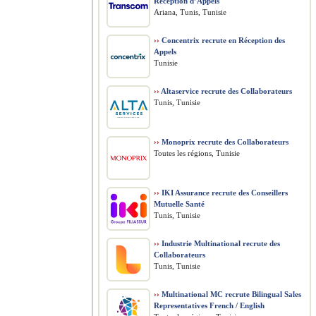
Réception d’Appels
Ariana, Tunis, Tunisie
››
Concentrix recrute en Réception des
Appels
Tunisie
››
Altaservice recrute des Collaborateurs
Tunis, Tunisie
››
Monoprix recrute des Collaborateurs
Toutes les régions, Tunisie
››
IKI Assurance recrute des Conseillers
Mutuelle Santé
Tunis, Tunisie
››
Industrie Multinational recrute des
Collaborateurs
Tunis, Tunisie
››
Multinational MC recrute Bilingual Sales
Representatives French / English