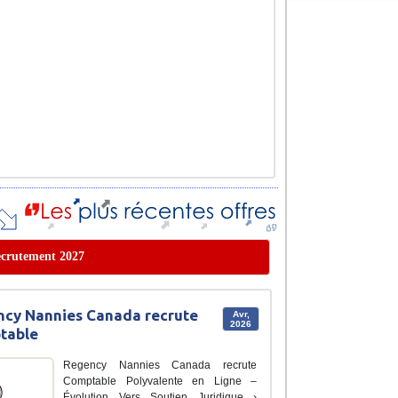
recrutement 2027
cy Nannies Canada recrute
Avr,
2026
table
Regency Nannies Canada recrute
Comptable Polyvalente en Ligne –
Évolution Vers Soutien Juridique ›