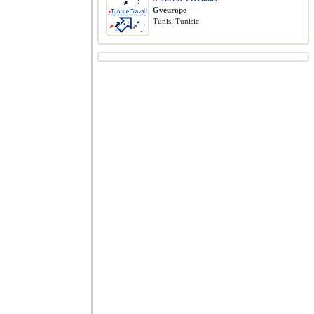
Gveurope
Tunis, Tunisie