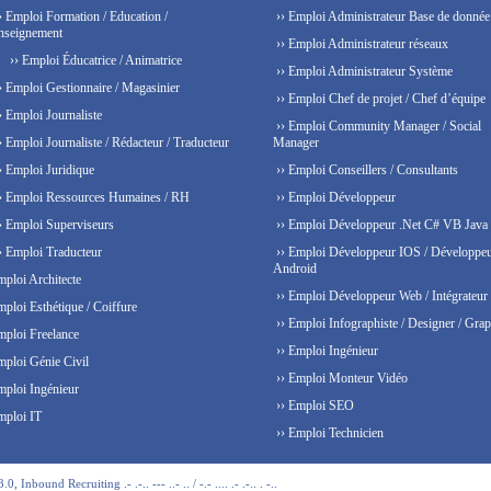
› Emploi Formation / Education /
›› Emploi Administrateur Base de donnée
nseignement
›› Emploi Administrateur réseaux
›› Emploi Éducatrice / Animatrice
›› Emploi Administrateur Système
› Emploi Gestionnaire / Magasinier
›› Emploi Chef de projet / Chef d’équipe
› Emploi Journaliste
›› Emploi Community Manager / Social
› Emploi Journaliste / Rédacteur / Traducteur
Manager
› Emploi Juridique
›› Emploi Conseillers / Consultants
› Emploi Ressources Humaines / RH
›› Emploi Développeur
› Emploi Superviseurs
›› Emploi Développeur .Net C# VB Java
› Emploi Traducteur
›› Emploi Développeur IOS / Développe
Android
mploi Architecte
›› Emploi Développeur Web / Intégrateur
mploi Esthétique / Coiffure
›› Emploi Infographiste / Designer / Grap
mploi Freelance
›› Emploi Ingénieur
mploi Génie Civil
›› Emploi Monteur Vidéo
mploi Ingénieur
›› Emploi SEO
mploi IT
›› Emploi Technicien
 Inbound Recruiting .- .-.. --- ..- .. / -.- .... .- .-.. . -..