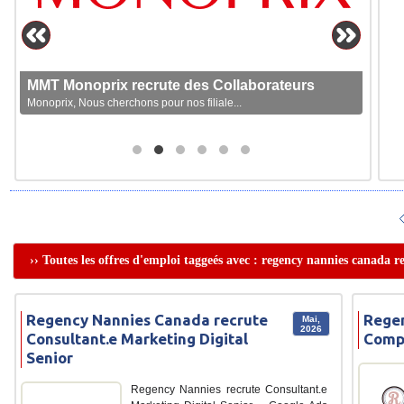
MMT Monoprix recrute des Collaborateurs
Monoprix, Nous cherchons pour nos filiale...
›› Toutes les offres d'emploi taggeés avec : regency nannies canada 
Regency Nannies Canada recrute
Regen
Mai,
2026
Consultant.e Marketing Digital
Comp
Senior
Regency Nannies recrute Consultant.e