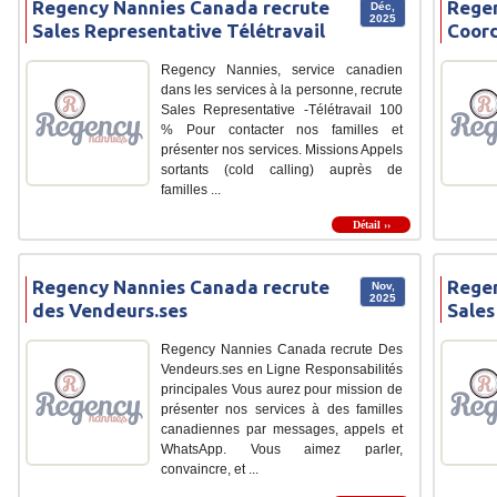
Regency Nannies Canada recrute
Regen
Déc,
2025
Sales Representative Télétravail
Coord
Regency Nannies, service canadien
dans les services à la personne, recrute
Sales Representative -Télétravail 100
% Pour contacter nos familles et
présenter nos services. Missions Appels
sortants (cold calling) auprès de
familles ...
Détail ››
Regency Nannies Canada recrute
Regen
Nov,
2025
des Vendeurs.ses
Sales
Regency Nannies Canada recrute Des
Vendeurs.ses en Ligne Responsabilités
principales Vous aurez pour mission de
présenter nos services à des familles
canadiennes par messages, appels et
WhatsApp. Vous aimez parler,
convaincre, et ...