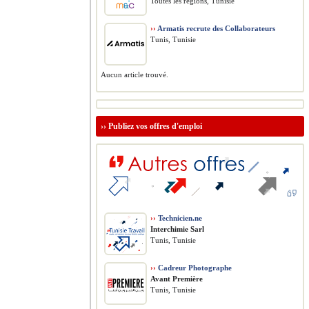
Toutes les régions, Tunisie
››
Armatis recrute des Collaborateurs
Tunis, Tunisie
Aucun article trouvé.
››
Publiez vos offres d'emploi
››
Technicien.ne
Interchimie Sarl
Tunis, Tunisie
››
Cadreur Photographe
Avant Première
Tunis, Tunisie