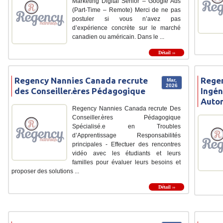
Marketing Digital Senior – Google Ads
(Part-Time – Remote) Merci de ne pas
postuler si vous n’avez pas
d’expérience concrète sur le marché
canadien ou américain. Dans le ...
Détail ››
Regency Nannies Canada recrute
Regen
Mar,
2026
des Conseiller.ères Pédagogique
Ingén
Autom
Regency Nannies Canada recrute Des
Conseiller.ères Pédagogique
Spécialisé.e en Troubles
d’Apprentissage Responsabilités
principales - Effectuer des rencontres
vidéo avec les étudiants et leurs
familles pour évaluer leurs besoins et
proposer des solutions ...
Détail ››