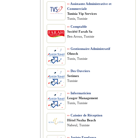
››
Assistante Administrative et
Commerciale
Tunisia Vip Services
Tunis, Tunisie
››
Comptable
Société Farah Sa
Ben Arous, Tunisie
››
Gestionnaire Administratif
Ohtech
Tunis, Tunisie
››
Des Ouvriers
Sotimex
Tunisie
››
Informaticien
Leager Management
Tunis, Tunisie
››
Caissier de Réception
Hôtel Nozha Beach
Nabeul, Tunisie
››
Juriste Freelance