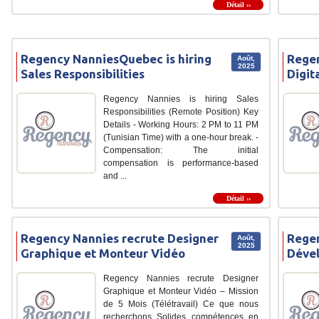
Détail ››
Regency NanniesQuebec is hiring
Regen
Août,
2025
Sales Responsibilities
Digit
Regency Nannies is hiring Sales
Responsibilities (Remote Position) Key
Details - Working Hours: 2 PM to 11 PM
(Tunisian Time) with a one-hour break. -
Compensation: The initial
compensation is performance-based
and ...
Détail ››
Regency Nannies recrute Designer
Regen
Août,
2025
Graphique et Monteur Vidéo
Déve
Regency Nannies recrute Designer
Graphique et Monteur Vidéo – Mission
de 5 Mois (Télétravail) Ce que nous
recherchons Solides compétences en