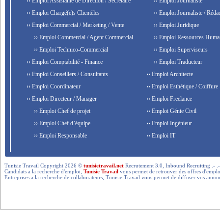
›› Emploi Assistante de Direction / Secrétaire
›› Emploi Journaliste
›› Emploi Chargé(e)s Clientèles
›› Emploi Journaliste / Rédac
›› Emploi Commercial / Marketing / Vente
›› Emploi Juridique
›› Emploi Commercial / Agent Commercial
›› Emploi Ressources Huma
›› Emploi Technico-Commercial
›› Emploi Superviseurs
›› Emploi Comptabilité - Finance
›› Emploi Traducteur
›› Emploi Conseillers / Consultants
›› Emploi Architecte
›› Emploi Coordinateur
›› Emploi Esthétique / Coiffure
›› Emploi Directeur / Manager
›› Emploi Freelance
›› Emploi Chef de projet
›› Emploi Génie Civil
›› Emploi Chef d’équipe
›› Emploi Ingénieur
›› Emploi Responsable
›› Emploi IT
Tunisie Travail Copyright 2026 ©
tunisietravail.net
Recrutement 3.0, Inbound Recruiting .- .-.. --- 
Candidats a la recherche d'emploi,
Tunisie Travail
vous permet de retrouver des offres d'emploi 
Entreprises a la recherche de collaborateurs, Tunisie Travail vous permet de diffuser vos annon