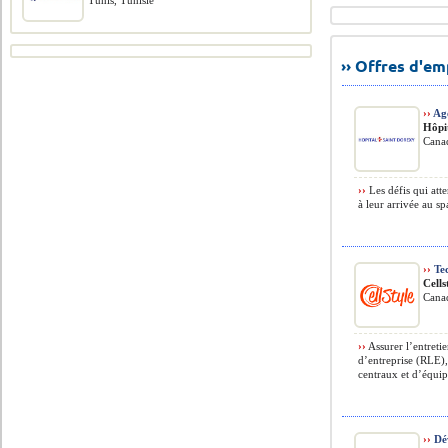
Tunis, Tunisie
›› Offres d'e
››
Age
Hôpi
Cana
››
Les défis qui atte
à leur arrivée au sp
››
Tec
Cell
Cana
››
Assurer l’entretie
d’entreprise (RLE),
centraux et d’équip
››
Dév