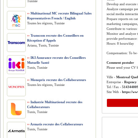
Tunisie
Develop and execute 
Analyze campaign perf
››
Multinational MC recrute Bilingual Sales
social media interacti
Representatives French / English
Prepare reports on ca
Toutes les régions, Tunisie
marketing campaigns, s
Contribute to various 
Monitor and analyze 
››
Transcom recrute des Conseillers en
provide performance r
Réception d’Appels
Hours: 8 hours/day
Ariana, Tunis, Tunisie
Compensation: To be 
››
IKI Assurance recrute des Conseillers
Mutuelle Santé
Comment postuler
Tunis, Tunisie
Please send your CV 
Ville ›
Montreal Que
››
Monoprix recrute des Collaborateurs
Entreprise ›
Regency 
Toutes les régions, Tunisie
Tel / Fax ›
514344009
Site Web ›
https://ww
››
Industrie Multinational recrute des
Collaborateurs
Tunis, Tunisie
››
Armatis recrute des Collaborateurs
Tunis, Tunisie