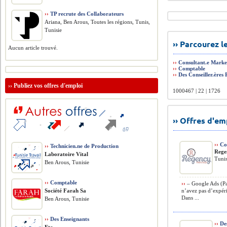
››
TP recrute des Collaborateurs
Ariana, Ben Arous, Toutes les régions, Tunis,
Tunisie
›› Parcourez 
Aucun article trouvé.
››
Consultant.e Market
››
Comptable
››
Des Conseiller.ères
››
Publiez vos offres d'emploi
1000467 | 22 | 1726
›› Offres d'e
››
Con
››
Technicien.ne de Production
Rege
Laboratoire Vital
Tunis
Ben Arous, Tunisie
››
Comptable
››
– Google Ads (Pa
Société Farah Sa
n’avez pas d’expér
Dans ...
Ben Arous, Tunisie
››
Des Enseignants
››
Des