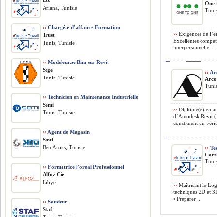
Etc
One 
Ariana, Tunisie
Tunis
››
Chargé.e d’affaires Formation
››
Exigences de l’e
Trust
Excellentes compét
Tunis, Tunisie
interpersonnelle. – 
››
Modeleur.se Bim sur Revit
Stge
››
Arc
Tunis, Tunisie
Arco
Tunis
››
Technicien en Maintenance Industrielle
Semi
››
Diplômé(e) en arc
Tunis, Tunisie
d’Autodesk Revit (
constituent un vérit
››
Agent de Magasin
Smti
Ben Arous, Tunisie
››
Tec
Cart
Tunis
››
Formatrice l’oréal Professionnel
Alfoz Cie
Libye
››
Maîtrisant le Logi
techniques 2D et 3
• Préparer ...
››
Soudeur
Staf