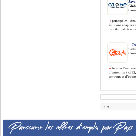
Java
Glob
Cana
››
principales - Anal
solutions adaptées 
fonctionnalités et de
››
Tec
Cell
Cana
››
Assurer l’entretie
d’entreprise (RLE),
centraux et d’équip
›› ››