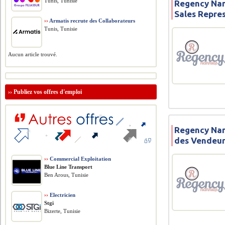
Tunis, Tunisie
Regency Nan
Sales Repres
››
Armatis recrute des Collaborateurs
Tunis, Tunisie
Aucun article trouvé.
››
Publiez vos offres d'emploi
Regency Nan
des Vendeur
››
Commercial Exploitation
Blue Line Transport
Ben Arous, Tunisie
››
Electricien
Stgi
Bizerte, Tunisie