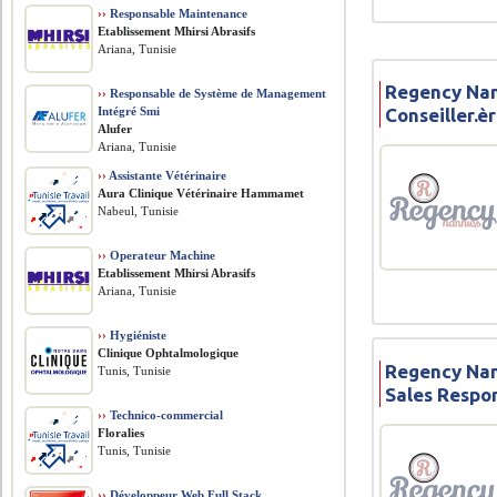
››
Responsable Maintenance
Etablissement Mhirsi Abrasifs
Ariana, Tunisie
Regency Nan
››
Responsable de Système de Management
Intégré Smi
Conseiller.
Alufer
Ariana, Tunisie
››
Assistante Vétérinaire
Aura Clinique Vétérinaire Hammamet
Nabeul, Tunisie
››
Operateur Machine
Etablissement Mhirsi Abrasifs
Ariana, Tunisie
››
Hygiéniste
Clinique Ophtalmologique
Regency Nan
Tunis, Tunisie
Sales Respon
››
Technico-commercial
Floralies
Tunis, Tunisie
››
Développeur Web Full Stack