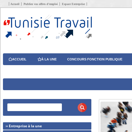
Accueil
Publiez vos offres d’emploi
Espace Entreprise
ACCUEIL
À LA UNE
CONCOURS FONCTION PUBLIQUE
›› Entreprise à la une