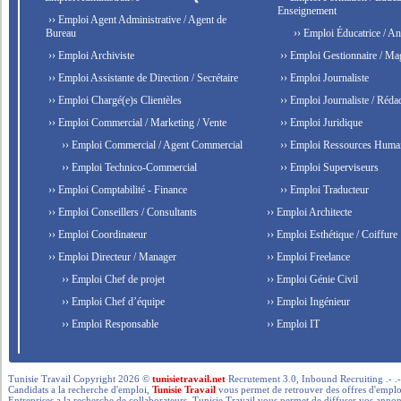
Enseignement
›› Emploi Agent Administrative / Agent de
Bureau
›› Emploi Éducatrice / An
›› Emploi Archiviste
›› Emploi Gestionnaire / Ma
›› Emploi Assistante de Direction / Secrétaire
›› Emploi Journaliste
›› Emploi Chargé(e)s Clientèles
›› Emploi Journaliste / Rédac
›› Emploi Commercial / Marketing / Vente
›› Emploi Juridique
›› Emploi Commercial / Agent Commercial
›› Emploi Ressources Huma
›› Emploi Technico-Commercial
›› Emploi Superviseurs
›› Emploi Comptabilité - Finance
›› Emploi Traducteur
›› Emploi Conseillers / Consultants
›› Emploi Architecte
›› Emploi Coordinateur
›› Emploi Esthétique / Coiffure
›› Emploi Directeur / Manager
›› Emploi Freelance
›› Emploi Chef de projet
›› Emploi Génie Civil
›› Emploi Chef d’équipe
›› Emploi Ingénieur
›› Emploi Responsable
›› Emploi IT
Tunisie Travail Copyright 2026 ©
tunisietravail.net
Recrutement 3.0, Inbound Recruiting .- .-.. --- 
Candidats a la recherche d'emploi,
Tunisie Travail
vous permet de retrouver des offres d'emploi 
Entreprises a la recherche de collaborateurs, Tunisie Travail vous permet de diffuser vos annon