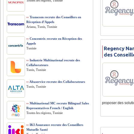
Toutes les régions, Tunisie
››
Transcom recrute des Conseillers en
Réception d’Appels
Ariana, Tunis, Tunisie
››
Concentrix recrute en Réception des
Appels
Regency Nan
Tunisie
des Conseil
››
Industrie Multinational recrute des
Collaborateurs
Tunis, Tunisie
››
Altaservice recrute des Collaborateurs
Tunis, Tunisie
proposer des solutio
››
Multinational MC recrute Bilingual Sales
Representatives French / English
Toutes les régions, Tunisie
››
IKI Assurance recrute des Conseillers
Mutuelle Santé