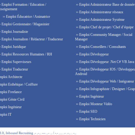
› Emploi Formation / Education /
›› Emploi Administrateur Base de donnée
nseignement
›› Emploi Administrateur réseaux
›› Emploi Éducatrice / Animatrice
›› Emploi Administrateur Système
› Emploi Gestionnaire / Magasinier
›› Emploi Chef de projet / Chef d’équipe
› Emploi Journaliste
›› Emploi Community Manager / Social
› Emploi Journaliste / Rédacteur / Traducteur
Manager
› Emploi Juridique
›› Emploi Conseillers / Consultants
› Emploi Ressources Humaines / RH
›› Emploi Développeur
› Emploi Superviseurs
›› Emploi Développeur .Net C# VB Java
› Emploi Traducteur
›› Emploi Développeur IOS / Développe
Android
mploi Architecte
›› Emploi Développeur Web / Intégrateur
mploi Esthétique / Coiffure
›› Emploi Infographiste / Designer / Grap
mploi Freelance
›› Emploi Ingénieur
mploi Génie Civil
›› Emploi Monteur Vidéo
mploi Ingénieur
›› Emploi SEO
mploi IT
›› Emploi Technicien
 Inbound Recruiting .- .-.. --- ..- .. / -.- .... .- .-.. . -..