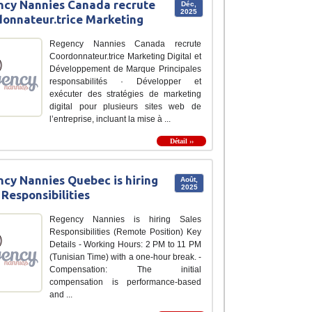
cy Nannies Canada recrute
Déc,
2025
onnateur.trice Marketing
Regency Nannies Canada recrute
Coordonnateur.trice Marketing Digital et
Développement de Marque Principales
responsabilités · Développer et
exécuter des stratégies de marketing
digital pour plusieurs sites web de
l’entreprise, incluant la mise à ...
Détail ››
cy Nannies Quebec is hiring
Août,
2025
 Responsibilities
Regency Nannies is hiring Sales
Responsibilities (Remote Position) Key
Details - Working Hours: 2 PM to 11 PM
(Tunisian Time) with a one-hour break. -
Compensation: The initial
compensation is performance-based
and ...