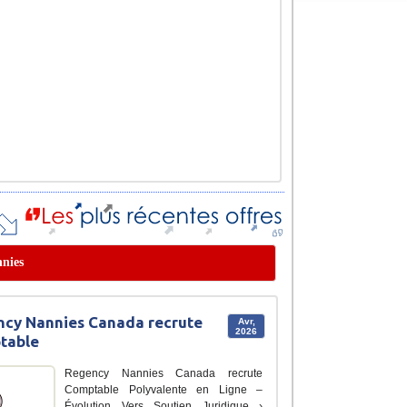
nnies
cy Nannies Canada recrute
Avr,
2026
table
Regency Nannies Canada recrute
Comptable Polyvalente en Ligne –
Évolution Vers Soutien Juridique ›