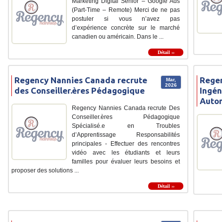
Marketing Digital Senior – Google Ads
(Part-Time – Remote) Merci de ne pas
postuler si vous n’avez pas
d’expérience concrète sur le marché
canadien ou américain. Dans le ...
Détail ››
Regency Nannies Canada recrute
Regen
Mar,
2026
des Conseiller.ères Pédagogique
Ingén
Autom
Regency Nannies Canada recrute Des
Conseiller.ères Pédagogique
Spécialisé.e en Troubles
d’Apprentissage Responsabilités
principales - Effectuer des rencontres
vidéo avec les étudiants et leurs
familles pour évaluer leurs besoins et
proposer des solutions ...
Détail ››