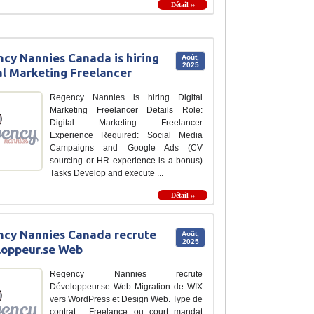
Détail ››
cy Nannies Canada is hiring
Août,
2025
al Marketing Freelancer
Regency Nannies is hiring Digital
Marketing Freelancer Details Role:
Digital Marketing Freelancer
Experience Required: Social Media
Campaigns and Google Ads (CV
sourcing or HR experience is a bonus)
Tasks Develop and execute ...
Détail ››
cy Nannies Canada recrute
Août,
2025
loppeur.se Web
Regency Nannies recrute
Développeur.se Web Migration de WIX
vers WordPress et Design Web. Type de
contrat : Freelance ou court mandat