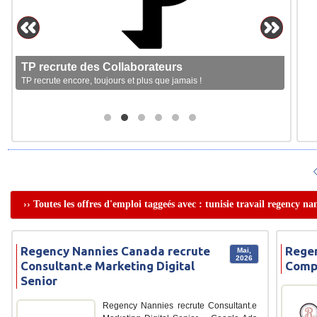
TP recrute des Collaborateurs
TP recrute encore, toujours et plus que jamais !
›› Toutes les offres d'emploi taggeés avec : tunisie travail regency na
Regency Nannies Canada recrute
Regen
Mai,
2026
Consultant.e Marketing Digital
Comp
Senior
Regency Nannies recrute Consultant.e