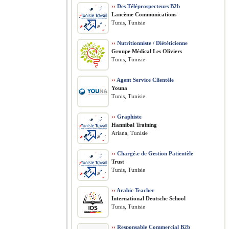
››
Des Téléprospecteurs B2b
Lancème Communications
Tunis, Tunisie
››
Nutritionniste / Diététicienne
Groupe Médical Les Oliviers
Tunis, Tunisie
››
Agent Service Clientèle
Youna
Tunis, Tunisie
››
Graphiste
Hannibal Training
Ariana, Tunisie
››
Chargé.e de Gestion Patientèle
Trust
Tunis, Tunisie
››
Arabic Teacher
International Deutsche School
Tunis, Tunisie
››
Responsable Commercial B2b