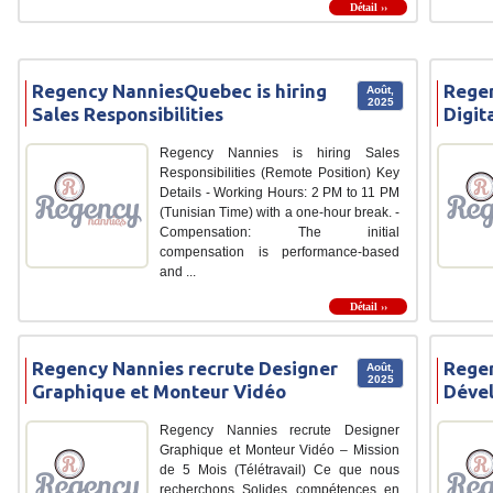
Détail ››
Regency NanniesQuebec is hiring
Regen
Août,
2025
Sales Responsibilities
Digit
Regency Nannies is hiring Sales
Responsibilities (Remote Position) Key
Details - Working Hours: 2 PM to 11 PM
(Tunisian Time) with a one-hour break. -
Compensation: The initial
compensation is performance-based
and ...
Détail ››
Regency Nannies recrute Designer
Regen
Août,
2025
Graphique et Monteur Vidéo
Déve
Regency Nannies recrute Designer
Graphique et Monteur Vidéo – Mission
de 5 Mois (Télétravail) Ce que nous
recherchons Solides compétences en