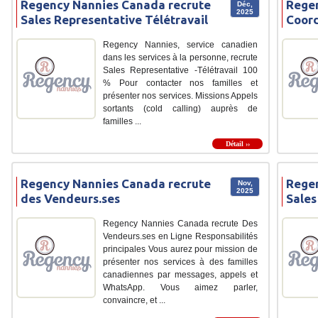
Regency Nannies Canada recrute
Regen
Déc,
2025
Sales Representative Télétravail
Coord
Regency Nannies, service canadien
dans les services à la personne, recrute
Sales Representative -Télétravail 100
% Pour contacter nos familles et
présenter nos services. Missions Appels
sortants (cold calling) auprès de
familles ...
Détail ››
Regency Nannies Canada recrute
Regen
Nov,
2025
des Vendeurs.ses
Sales
Regency Nannies Canada recrute Des
Vendeurs.ses en Ligne Responsabilités
principales Vous aurez pour mission de
présenter nos services à des familles
canadiennes par messages, appels et
WhatsApp. Vous aimez parler,
convaincre, et ...