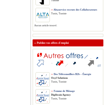
Tunisie
››
Altaservice recrute des Collaborateurs
Tunis, Tunisie
Aucun article trouvé.
››
Publiez vos offres d'emploi
››
Des Téléconseillers B2b – Énergie
Oxyl Solutions
Tunis, Tunisie
››
Femme de Ménage
Digibrain Agency
Tunis, Tunisie