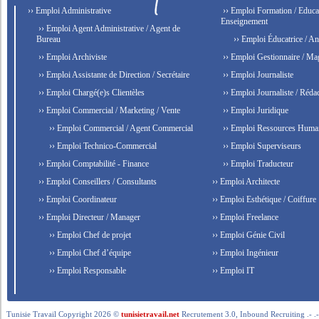
›› Emploi Administrative
›› Emploi Formation / Educat
Enseignement
›› Emploi Agent Administrative / Agent de
Bureau
›› Emploi Éducatrice / An
›› Emploi Archiviste
›› Emploi Gestionnaire / Ma
›› Emploi Assistante de Direction / Secrétaire
›› Emploi Journaliste
›› Emploi Chargé(e)s Clientèles
›› Emploi Journaliste / Rédac
›› Emploi Commercial / Marketing / Vente
›› Emploi Juridique
›› Emploi Commercial / Agent Commercial
›› Emploi Ressources Huma
›› Emploi Technico-Commercial
›› Emploi Superviseurs
›› Emploi Comptabilité - Finance
›› Emploi Traducteur
›› Emploi Conseillers / Consultants
›› Emploi Architecte
›› Emploi Coordinateur
›› Emploi Esthétique / Coiffure
›› Emploi Directeur / Manager
›› Emploi Freelance
›› Emploi Chef de projet
›› Emploi Génie Civil
›› Emploi Chef d’équipe
›› Emploi Ingénieur
›› Emploi Responsable
›› Emploi IT
Tunisie Travail Copyright 2026 ©
tunisietravail.net
Recrutement 3.0, Inbound Recruiting .- .-.. --- 