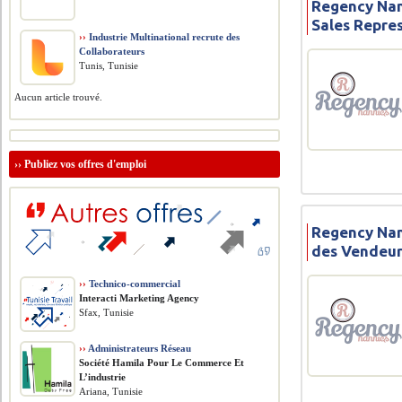
Regency Nan
Sales Repres
››
Industrie Multinational recrute des
Collaborateurs
Tunis, Tunisie
Aucun article trouvé.
››
Publiez vos offres d'emploi
Regency Nan
des Vendeur
››
Technico-commercial
Interacti Marketing Agency
Sfax, Tunisie
››
Administrateurs Réseau
Société Hamila Pour Le Commerce Et
L’industrie
Ariana, Tunisie