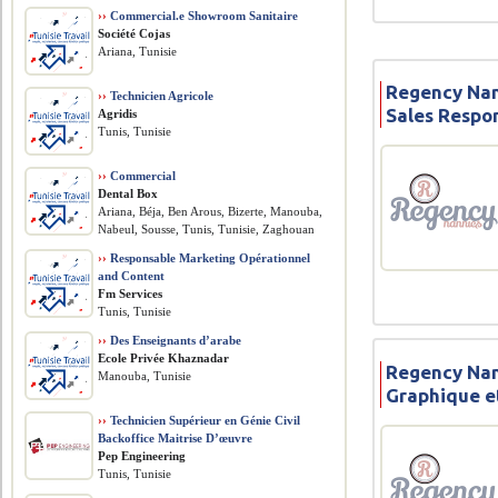
››
Commercial.e Showroom Sanitaire
Société Cojas
Ariana, Tunisie
Regency Nan
››
Technicien Agricole
Sales Respon
Agridis
Tunis, Tunisie
››
Commercial
Dental Box
Ariana, Béja, Ben Arous, Bizerte, Manouba,
Nabeul, Sousse, Tunis, Tunisie, Zaghouan
››
Responsable Marketing Opérationnel
and Content
Fm Services
Tunis, Tunisie
››
Des Enseignants d’arabe
Ecole Privée Khaznadar
Regency Nan
Manouba, Tunisie
Graphique e
››
Technicien Supérieur en Génie Civil
Backoffice Maitrise D’œuvre
Pep Engineering
Tunis, Tunisie